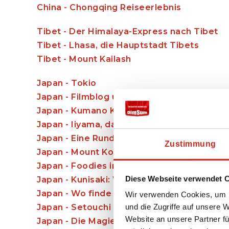
China - Chongqing Reiseerlebnis
Tibet - Der Himalaya-Express nach Tibet
Tibet - Lhasa, die Hauptstadt Tibets
Tibet - Mount Kailash
Japan - Tokio
Japan - Filmblog über den japanischen Fil
Japan - Kumano Kodo Pilgerweg
Japan - Iiyama, das beste Geheimnis in Jap
Japan - Eine Rundreise durch einen unserer
Zustimmung
Japan - Mount Koya - Goma Ritual
Japan - Foodies in Japan, von Starbucks K
Diese Webseite verwendet 
Japan - Kunisaki: Wandern über Moos und S
Japan - Wo finde ich Ghibli in Japan?
Wir verwenden Cookies, um I
und die Zugriffe auf unsere 
Japan - Setouchi Art Triennale 2025: Hurra!
Website an unsere Partner fü
Japan - Die Magie der japanischen Onsen