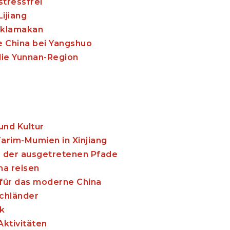
stressfrei
ijiang
Taklamakan
e China bei Yangshuo
 die Yunnan-Region
und Kultur
Tarim-Mumien in Xinjiang
s der ausgetretenen Pfade
na reisen
l für das moderne China
ochländer
k
ktivitäten