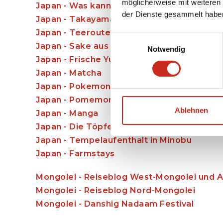
möglicherweise mit weiteren
Japan - Was kann ich in Japan mit Kindern
der Dienste gesammelt habe
Japan - Takayama besuchen im Herzen der
Japan - Teeroute in Shizuoka
Einwilligungsauswahl
Japan - Sake aus Kochi
Notwendig
Japan - Frische Yuzu aus Kochi
Japan - Matcha
Japan - Pokemon in Japan
Japan - Pomemonpark 2026
Ablehnen
Japan - Manga
Japan - Die Töpfertradition von Bizen in Ja
Japan - Tempelaufenthalt in Minobu
Japan - Farmstays
Mongolei - Reiseblog West-Mongolei und Al
Mongolei - Reiseblog Nord-Mongolei
Mongolei - Danshig Nadaam Festival