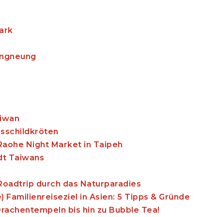
ark
Gangneung
aiwan
esschildkröten
Raohe Night Market in Taipeh
adt Taiwans
 Roadtrip durch das Naturparadies
 Familienreiseziel in Asien: 5 Tipps & Gründe
rachentempeln bis hin zu Bubble Tea!