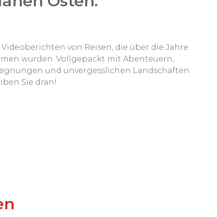
ahen Osten.
 Videoberichten von Reisen, die über die Jahre
men wurden. Vollgepackt mit Abenteuern,
gegnungen und unvergesslichen Landschaften.
ben Sie dran!
en