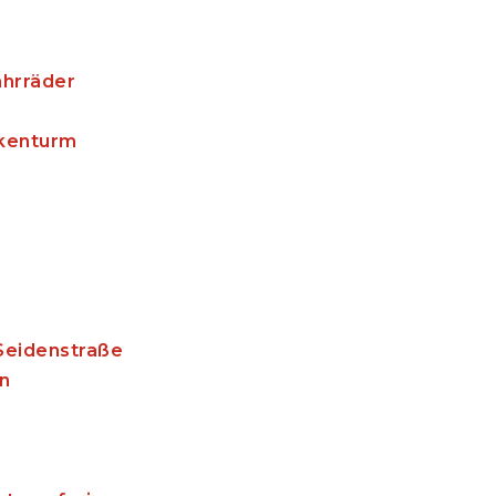
ahrräder
ckenturm
 Seidenstraße
n