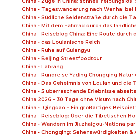
China - Züge in China: schnell, reibungslos, 
China - Tageswanderung nach Wenhai bei L
China - Südliche Seidenstraße durch die 
China - Mit dem Fahrrad durch das ländlich
China - Reiseblog China: Eine Route durch
China - das Loulanische Reich
China - Ruhe auf Gulangyu
China - Beijing Streetfoodtour
China - Labrang
China - Rundreise Yading Chongqing Natur 
China - Das Geheimnis von Loulan und die 
China - 5 überraschende Erlebnisse abseit
China 2026 – 30 Tage ohne Visum nach Chi
China - Qingdao – Ein großartiges Beispie
China - Reiseblog: Über die Tibetischen H
China - Wandern im Jiuzhaigou-Nationalpar
China - Chongqing: Sehenswürdigkeiten & A