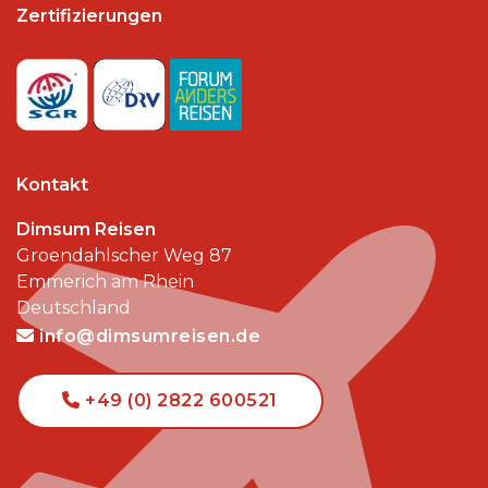
Zertifizierungen
Kontakt
Dimsum Reisen
Groendahlscher Weg 87
Emmerich am Rhein
Deutschland
info@dimsumreisen.de
+49 (0) 2822 600521