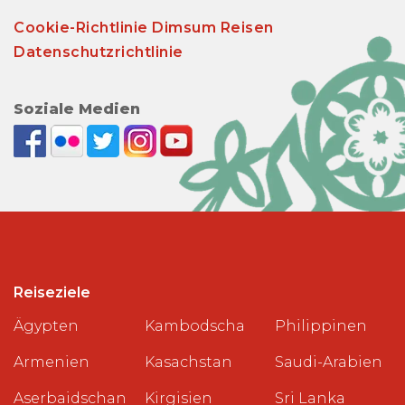
Cookie-Richtlinie Dimsum Reisen
Datenschutzrichtlinie
Soziale Medien
Reiseziele
Ägypten
Kambodscha
Philippinen
Armenien
Kasachstan
Saudi-Arabien
Aserbaidschan
Kirgisien
Sri Lanka