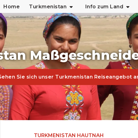
Home
Turkmenistan
Info zum Land
tan Maßgeschneide
Sehen Sie sich unser Turkmenistan Reiseangebot a
TURKMENISTAN HAUTNAH