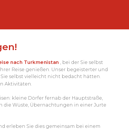
gen!
eise nach Turkmenistan
, bei der Sie selbst
hrer Reise genießen. Unser begeisterter und
ie selbst vielleicht nicht bedacht hätten.
 Aktivitäten.
sen: kleine Dörfer fernab der Hauptstraße,
h die Wüste, Übernachtungen in einer Jurte
und erleben Sie dies gemeinsam bei einem