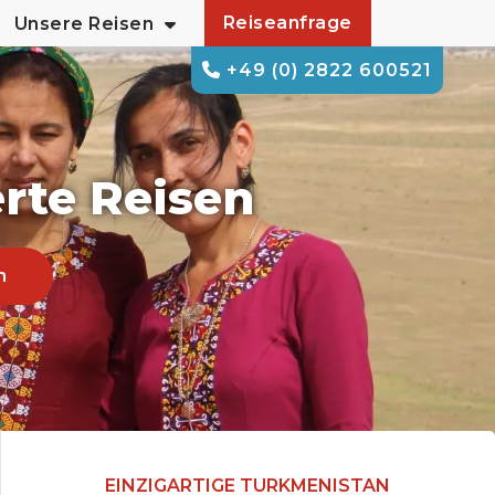
Reiseanfrage
Unsere Reisen
+49 (0) 2822 600521
rte Reisen
n
EINZIGARTIGE TURKMENISTAN