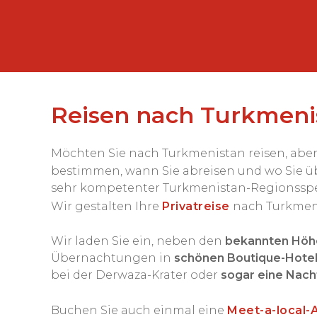
Reisen nach Turkmenis
Möchten Sie nach Turkmenistan reisen, abe
bestimmen, wann Sie abreisen und wo Sie üb
sehr kompetenter Turkmenistan-Regionsspezial
Wir gestalten Ihre
Privatreise
nach Turkmeni
Wir laden Sie ein, neben den
bekannten Hö
Übernachtungen in
schönen Boutique-Hote
bei der Derwaza-Krater oder
sogar eine Nach
Buchen Sie auch einmal eine
Meet-a-local-A