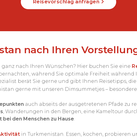
Reisevorschlag anfragen
tan nach Ihren Vorstellun
r ganz nach Ihren Wünschen? Hier buchen Sie eine
R
ernachten, während Sie optimale Freiheit während I
ist berät Sie gerne und gibt Ihnen Reisetipps, die S
stan gerne mit unseren Dimsummetjes – besonderen
hepunkten
auch abseits der ausgetretenen Pfade zu rei
ls
, Wanderungen in den Bergen, eine Kameltour durc
t bei den Menschen zu Hause
.
ktivität
in Turkmenistan. Essen, kochen, probieren 