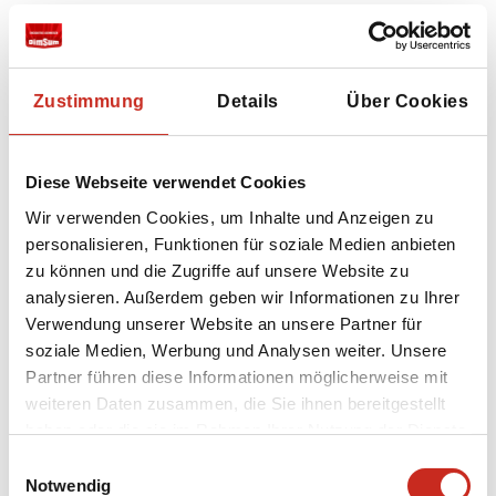
Ein Besuch bei einer iranischen Familie zu
Hause gibt Ihnen einen einzigartigen Einblick
in das
tägliche Leben der herzlichen Iraner
, bei
Zustimmung
Details
Über Cookies
denen Sie immer für einen Abend Platz
nehmen können! Zum Beispiel bei Sahar und
seiner Familie am Rande des Zentrums von
Diese Webseite verwendet Cookies
Shiraz. Tauchen Sie zusammen in die Küche ein,
um verschiedene iranische Gerichte
Wir verwenden Cookies, um Inhalte und Anzeigen zu
zuzubereiten, darunter
fesenjan
, die Spezialität
personalisieren, Funktionen für soziale Medien anbieten
aus Shiraz, zubereitet mit Hühnchen in einer
zu können und die Zugriffe auf unsere Website zu
Sauce aus Walnüssen und Granatapfel. Aber
analysieren. Außerdem geben wir Informationen zu Ihrer
auch
kalam polo
(Reis mit kleinen
Verwendung unserer Website an unsere Partner für
Hackbällchen und frittierter Kohl) und
chelo
soziale Medien, Werbung und Analysen weiter. Unsere
(Safranreis mit goldener Kruste) stehen auf
Partner führen diese Informationen möglicherweise mit
dem Menü.
weiteren Daten zusammen, die Sie ihnen bereitgestellt
haben oder die sie im Rahmen Ihrer Nutzung der Dienste
gesammelt haben.
Einwilligungsauswahl
Notwendig