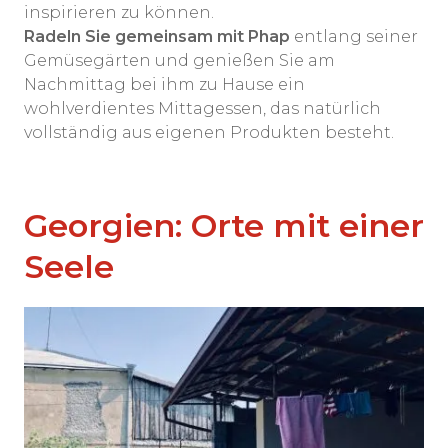
inspirieren zu können.
Radeln Sie gemeinsam mit Phap
entlang seiner
Gemüsegärten und genießen Sie am
Nachmittag bei ihm zu Hause ein
wohlverdientes Mittagessen, das natürlich
vollständig aus eigenen Produkten besteht.
Georgien: Orte mit einer
Seele