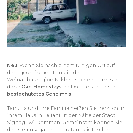
Neu!
Wenn Sie nach einem ruhigen Ort auf
dem georgischen Land in der
Weinanbauregion Kakheti suchen, dann sind
diese
Öko-Homestays
im Dorf Leliani unser
bestgehütetes Geheimnis
.
Tamulla und ihre Familie heißen Sie herzlich in
ihrem Haus in Leliani, in der Nähe der Stadt
Signagi, willkommen. Gemeinsam können Sie
den Gemüsegarten betreten, Teigtaschen