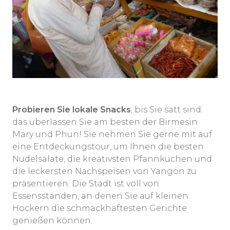
Probieren Sie lokale Snacks
, bis Sie satt sind:
das überlassen Sie am besten der Birmesin
Mary und Phun! Sie nehmen Sie gerne mit auf
eine Entdeckungstour, um Ihnen die besten
Nudelsalate, die kreativsten Pfannkuchen und
die leckersten Nachspeisen von Yangon zu
präsentieren. Die Stadt ist voll von
Essensständen, an denen Sie auf kleinen
Hockern die schmackhaftesten Gerichte
genießen können.