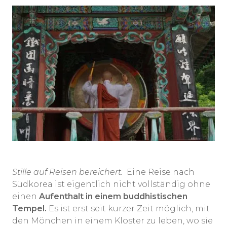
Stille auf Reisen bereichert.
Eine Reise nach
Südkorea ist eigentlich nicht vollständig ohne
einen
Aufenthalt in einem buddhistischen
Tempel.
Es ist erst seit kurzer Zeit möglich, mit
den Mönchen in einem Kloster zu leben, wo sie