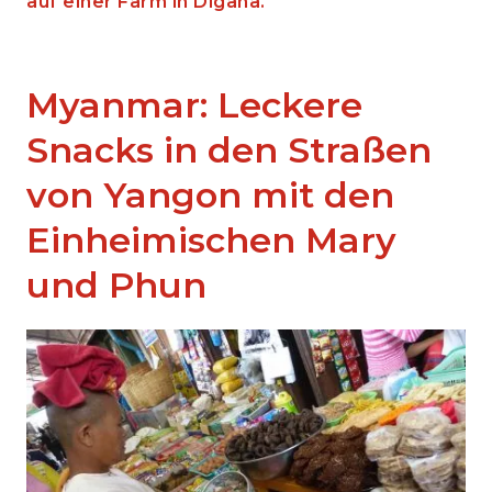
auf einer Farm in Digana.
Myanmar: Leckere
Snacks in den Straßen
von Yangon mit den
Einheimischen Mary
und Phun