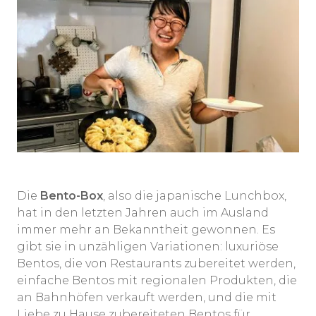
Die
Bento-Box
, also die japanische Lunchbox,
hat in den letzten Jahren auch im Ausland
immer mehr an Bekanntheit gewonnen. Es
gibt sie in unzähligen Variationen: luxuriöse
Bentos, die von Restaurants zubereitet werden,
einfache Bentos mit regionalen Produkten, die
an Bahnhöfen verkauft werden, und die mit
Liebe zu Hause zubereiteten Bentos für