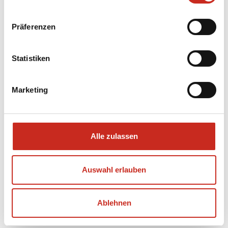
Kirgisien: Übernachten
Sie bei einer
Präferenzen
kirgisischen Familie in
Statistiken
Arslanbob
Marketing
Alle zulassen
Auswahl erlauben
Ablehnen