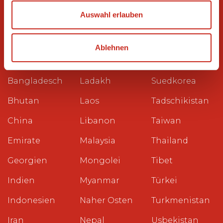
Reiseziele
Auswahl erlauben
Ägypten
Kambodscha
Philippinen
Armenien
Kasachstan
Saudi-Arabien
Ablehnen
Aserbaidschan
Kirgisien
Sri Lanka
Bangladesch
Ladakh
Suedkorea
Bhutan
Laos
Tadschikistan
China
Libanon
Taiwan
Emirate
Malaysia
Thailand
Georgien
Mongolei
Tibet
Indien
Myanmar
Türkei
Indonesien
Naher Osten
Turkmenistan
Iran
Nepal
Usbekistan