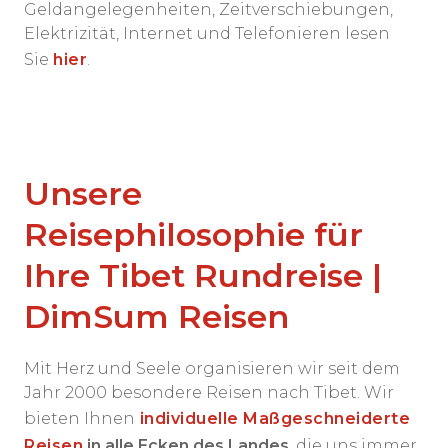
Geldangelegenheiten, Zeitverschiebungen,
Elektrizität, Internet und Telefonieren lesen
Sie
hier
.
Unsere
Reisephilosophie für
Ihre Tibet Rundreise |
DimSum Reisen
Mit Herz und Seele organisieren wir seit dem
Jahr 2000 besondere Reisen nach Tibet. Wir
bieten Ihnen
individuelle Maßgeschneiderte
Reisen
in alle Ecken des Landes
, die uns immer