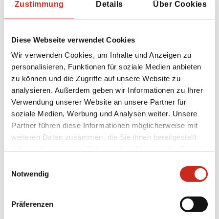
Zustimmung
Details
Über Cookies
Kailash
vertraut. Wir interessieren uns sehr für
das nomadische Leben in den
Amdo und Kham
Regionen im Osten Tibets, weshalb wir dort im
Diese Webseite verwendet Cookies
Laufe der Jahre ein umfangreiches Angebot
aufgebaut haben. Außerdem setzen wir uns für
Wir verwenden Cookies, um Inhalte und Anzeigen zu
interessante Tagesaktivitäten in der
personalisieren, Funktionen für soziale Medien anbieten
tibetischen Region ein, die Ihre Reise zu
zu können und die Zugriffe auf unsere Website zu
einem unvergesslichen Erlebnis machen
analysieren. Außerdem geben wir Informationen zu Ihrer
werden. So haben wir beispielsweise eine
Meet
Verwendung unserer Website an unsere Partner für
a local -Aktivität
in Xiahe (Gansu), bei der Sie
soziale Medien, Werbung und Analysen weiter. Unsere
eine Nomadenfamilie besuchen und
Partner führen diese Informationen möglicherweise mit
gemeinsam
tsampa
zubereiten.
weiteren Daten zusammen, die Sie ihnen bereitgestellt
haben oder die sie im Rahmen Ihrer Nutzung der Dienste
gesammelt haben.
Einwilligungsauswahl
Notwendig
Verleihen Sie Ihrer Tibet
Präferenzen