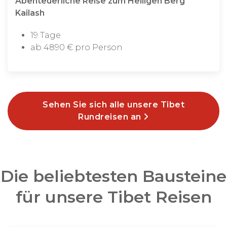
Abenteuerliche Reise zum Heiligen Berg
Kailash
19 Tage
ab 4890 € pro Person
Sehen Sie sich alle unsere Tibet
Rundreisen an
Die beliebtesten Bausteine
für unsere Tibet Reisen