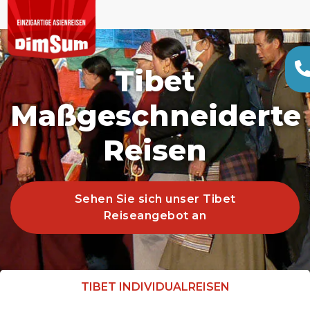
Tibet
Maßgeschneiderte
Reisen
Sehen Sie sich unser Tibet
Reiseangebot an
TIBET INDIVIDUALREISEN