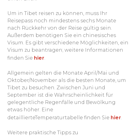
Um in Tibet reisen zu können, muss Ihr
Reisepass noch mindestens sechs Monate
nach Rückkehr von der Reise gültig sein.
Außerdem benötigen Sie ein chinesisches
Visum. Es gibt verschiedene Möglichkeiten, ein
Visum zu beantragen; weitere Informationen
finden Sie
hier
.
Allgemein gelten die Monate April/Mai und
Oktober/November als die besten Monate, um
Tibet zu besuchen. Zwischen Juni und
September ist die Wahrscheinlichkeit für
gelegentliche Regenfälle und Bewölkung
etwas höher. Eine
detaillierteTemperaturtabelle finden Sie
hier
.
Weitere praktische Tipps zu