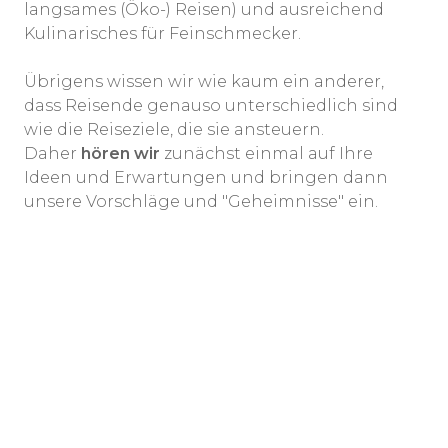
langsames (Öko-) Reisen) und ausreichend
Kulinarisches für Feinschmecker.
Übrigens wissen wir wie kaum ein anderer,
dass Reisende genauso unterschiedlich sind
wie die Reiseziele, die sie ansteuern.
Daher
hören wir
zunächst einmal auf Ihre
Ideen und Erwartungen und bringen dann
unsere Vorschläge und "Geheimnisse" ein.