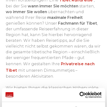
Ihren Vorstellungen? Eine
Tibet Rundreise
,
bei der Sie
wann immer Sie möchten
starten,
wo immer Sie wollen
übernachten und
während Ihrer Reise
maximale Freiheit
genießen können? Unser
Fachmann für Tibet
,
der umfassende Reiseerfahrung in dieser
Region hat, kann Sie hierbei hervorragend
beraten. Wir haben Reisetipps, auf die Sie
vielleicht nicht selbst gekommen wären, da wir
die gesamte tibetische Region – einschließlich
der weniger frequentierten Pfade – gut
kennen. Wir gestalten Ihre
Privatreise nach
Tibet
mit unseren Dimsummetjes –
besonderen Aktivitäten.
Wir bieten Ihnen die klassischen Höhepunkte
Zentral-Tibets; von Lhasa über die
Friendship
Highway
nach Kathmandu, sind aber auch mit
dem rauen Westen und dem
heiligen Berg