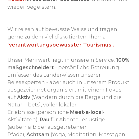
wieder begeistern!
Wir reisen auf bewusste Weise und tragen
gerne zu dem viel diskutierten Thema
'verantwortungsbewusster Tourismus'.
Unser Mehrwert liegt in unserem Service:
100%
maßgeschneidert
- persönliche Betreuung -
umfassendes Länderwissen unserer
Reiseexperten - aber auch in unserem Produkt:
ausgezeichnet organisiert mit einem Fokus
auf
Aktiv
(Wandern durch die Berge und die
Natur Tibets), voller lokaler
Erlebnisse (persönliche
Meet-a-local
-
Aktivitäten),
Rau
für Abenteuerlustige
(außerhalb der ausgetretenen
Pfade),
Achtsam
(Yoga, Meditation, Massagen,