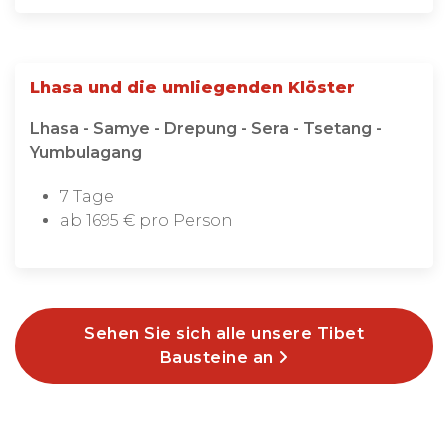
Lhasa und die umliegenden Klöster
Lhasa - Samye - Drepung - Sera - Tsetang -
Yumbulagang
7 Tage
ab 1695 € pro Person
Sehen Sie sich alle unsere Tibet
Bausteine an