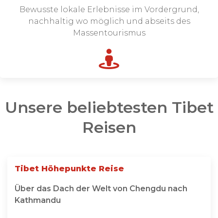
Bewusste lokale Erlebnisse im Vordergrund,
nachhaltig wo möglich und abseits des
Massentourismus
Unsere beliebtesten Tibet
Reisen
Tibet Höhepunkte Reise
Über das Dach der Welt von Chengdu nach
Kathmandu