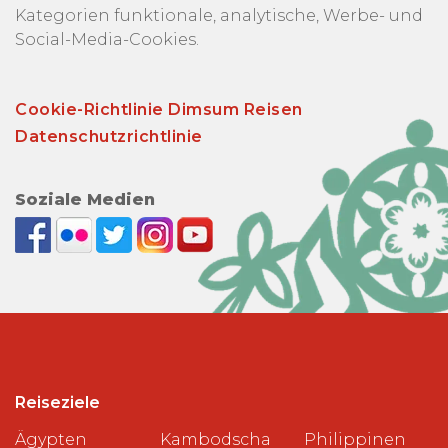
Kategorien funktionale, analytische, Werbe- und
Social-Media-Cookies.
Cookie-Richtlinie Dimsum Reisen
Datenschutzrichtlinie
Soziale Medien
Reiseziele
Ägypten
Kambodscha
Philippinen