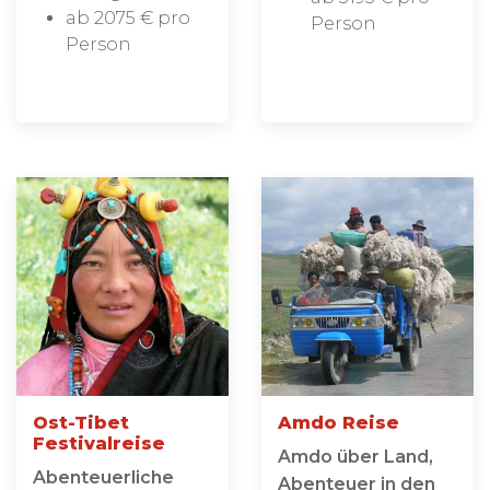
ab 2075 € pro
Person
Person
Ost-Tibet
Amdo Reise
Festivalreise
Amdo über Land,
Abenteuerliche
Abenteuer in den