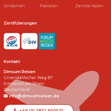
Jordanien
Pakistan
Zentral-Asien
Zertifizierungen
Kontakt
Dimsum Reisen
Groendahlscher Weg 87
Emmerich am Rhein
Deutschland
info@dimsumreisen.de
+49 (0) 2822 600521