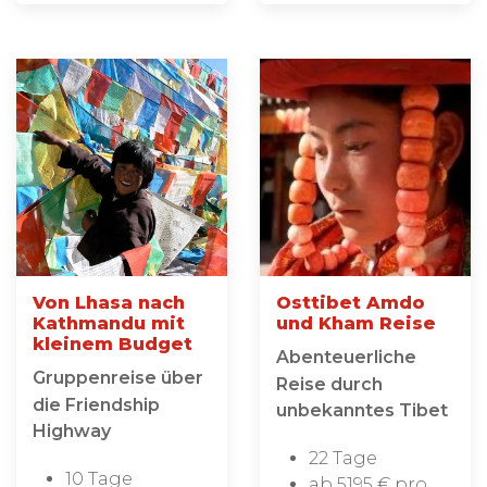
Von Lhasa nach
Osttibet Amdo
Kathmandu mit
und Kham Reise
kleinem Budget
Abenteuerliche
Gruppenreise über
Reise durch
die Friendship
unbekanntes Tibet
Highway
22 Tage
10 Tage
ab 5195 € pro