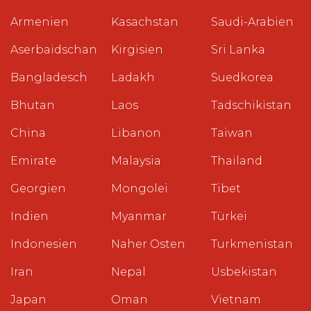
Armenien
Kasachstan
Saudi-Arabien
Aserbaidschan
Kirgisien
Sri Lanka
Bangladesch
Ladakh
Suedkorea
Bhutan
Laos
Tadschikistan
China
Libanon
Taiwan
Emirate
Malaysia
Thailand
Georgien
Mongolei
Tibet
Indien
Myanmar
Türkei
Indonesien
Naher Osten
Turkmenistan
Iran
Nepal
Usbekistan
Japan
Oman
Vietnam