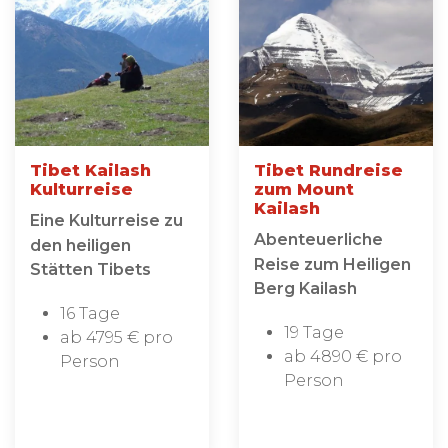
Tibet Kailash
Tibet Rundreise
Kulturreise
zum Mount
Kailash
Eine Kulturreise zu
Abenteuerliche
den heiligen
Reise zum Heiligen
Stätten Tibets
Berg Kailash
16 Tage
19 Tage
ab 4795 € pro
ab 4890 € pro
Person
Person