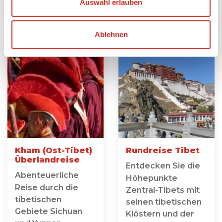
Auswahl erlauben
Ablehnen
Kham (Ost-Tibet)
Rundreise Tibet
Überlandreise
Entdecken Sie die
Abenteuerliche
Höhepunkte
Reise durch die
Zentral-Tibets mit
tibetischen
seinen tibetischen
Gebiete Sichuan
Klöstern und der