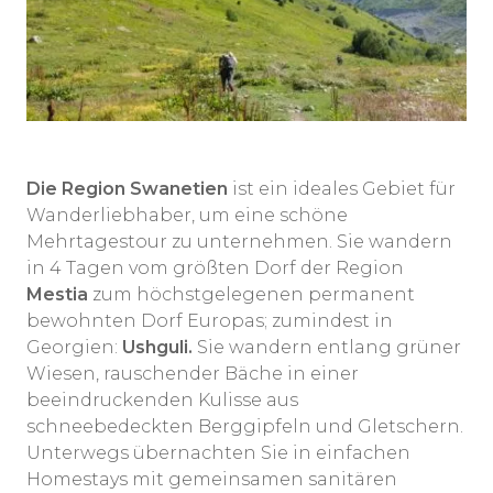
Die Region Swanetien
ist ein ideales Gebiet für
Wanderliebhaber, um eine schöne
Mehrtagestour zu unternehmen. Sie wandern
in 4 Tagen vom größten Dorf der Region
Mestia
zum höchstgelegenen permanent
bewohnten Dorf Europas; zumindest in
Georgien:
Ushguli.
Sie wandern entlang grüner
Wiesen, rauschender Bäche in einer
beeindruckenden Kulisse aus
schneebedeckten Berggipfeln und Gletschern.
Unterwegs übernachten Sie in einfachen
Homestays mit gemeinsamen sanitären