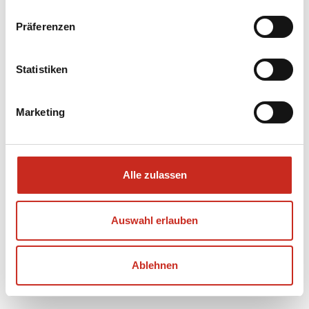
Sumatra: Trekking
Präferenzen
durch den Dschungel
Statistiken
im Gunung Leuser
Marketing
Alle zulassen
Auswahl erlauben
Ablehnen