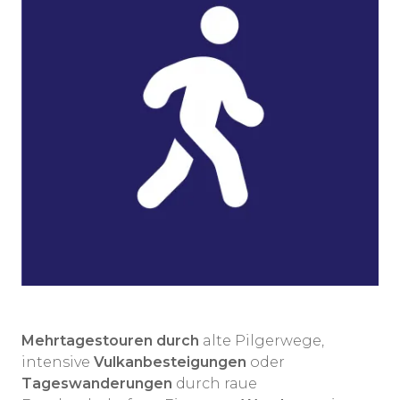
Mehrtagestouren
durch
alte Pilgerwege,
intensive
Vulkanbesteigungen
oder
Tageswanderungen
durch raue