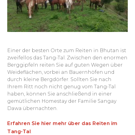
Einer der besten Orte zum Reiten in Bhutan ist
zweifellos das Tang-Tal. Zwischen den enormen
Berggipfeln reiten Sie auf guten Wegen über
Weideflächen, vorbei an Bauernhöfen und
durch kleine Bergdörfer. Sollten Sie nach
Ihrem Ritt noch nicht genug vom Tang-Tal
haben, können Sie anschließend in einer
gemütlichen Homestay der Familie Sangay
Dawa übernachten.
Erfahren Sie hier mehr über das Reiten im
Tang-Tal
.