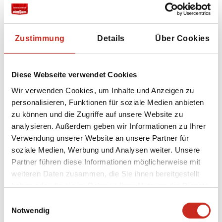
Zustimmung
Details
Über Cookies
Mt. Aragats ist ein
erloschener Vulkan
und der
höchste Berg Armeniens. Die vier Gipfel von Mt.
Aragats sind alle über 4000 Meter hoch. Der
Diese Webseite verwendet Cookies
höchste Gipfel erreicht 4095 Meter und kann
an einem Tag bestiegen werden. Sie
Wir verwenden Cookies, um Inhalte und Anzeigen zu
campieren am Kari-See auf 3200 Metern und
personalisieren, Funktionen für soziale Medien anbieten
bewältigen die Strecke zur Spitze in etwa 7
zu können und die Zugriffe auf unsere Website zu
Stunden. Am selben Tag können Sie nach
analysieren. Außerdem geben wir Informationen zu Ihrer
Jerewan zurückkehren.
Verwendung unserer Website an unsere Partner für
soziale Medien, Werbung und Analysen weiter. Unsere
Partner führen diese Informationen möglicherweise mit
Erfahren Sie hier mehr über Mt. Aragats.
weiteren Daten zusammen, die Sie ihnen bereitgestellt
haben oder die sie im Rahmen Ihrer Nutzung der Dienste
gesammelt haben.
Einwilligungsauswahl
Notwendig
Indonesien, Nord-