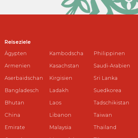
Reiseziele
Ägypten
Kambodscha
Philippinen
Armenien
Kasachstan
Saudi-Arabien
Aserbaidschan
Kirgisien
Sri Lanka
Bangladesch
Ladakh
Suedkorea
Bhutan
Laos
Tadschikistan
China
Libanon
Taiwan
Emirate
Malaysia
Thailand