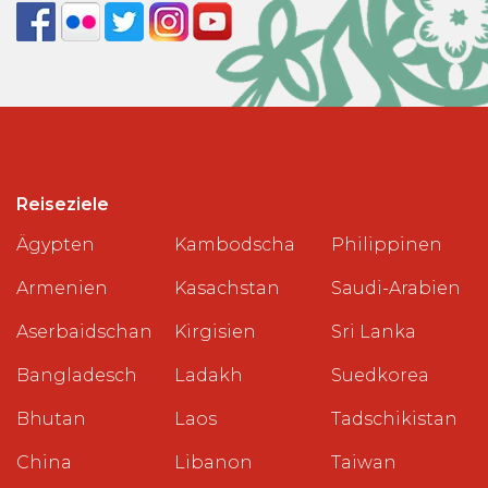
Reiseziele
Ägypten
Kambodscha
Philippinen
Armenien
Kasachstan
Saudi-Arabien
Aserbaidschan
Kirgisien
Sri Lanka
Bangladesch
Ladakh
Suedkorea
Bhutan
Laos
Tadschikistan
China
Libanon
Taiwan