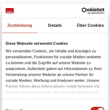
Für alle Flüge erheben wir 25 € pro Person und
Retourflug. Diese Beträge basieren auf der
durchschnittlichen Emission eines Retourflugs
Zustimmung
Details
Über Cookies
zu den betreffenden Regionen.
Natürlich geben wir gerne das gute Beispiel
Diese Webseite verwendet Cookies
und kompensieren bei Dimsum Reisen auch
jeden Flug, den wir über Trees for All
Wir verwenden Cookies, um Inhalte und Anzeigen zu
durchführen.
personalisieren, Funktionen für soziale Medien anbieten
zu können und die Zugriffe auf unsere Website zu
Hier mehr erfahren.
analysieren. Außerdem geben wir Informationen zu Ihrer
Verwendung unserer Website an unsere Partner für
Wo möglich, bieten wir Direktflüge zwischen
soziale Medien, Werbung und Analysen weiter. Unsere
Kontinenten an, ohne Zwischenstopps. Ein
Partner führen diese Informationen möglicherweise mit
Flugzeug stößt beim Start und Landen die
weiteren Daten zusammen, die Sie ihnen bereitgestellt
meisten CO2-Emissionen aus. Ein Direktflug ist
haben oder die sie im Rahmen Ihrer Nutzung der Dienste
also nicht nur schneller und komfortabler als
gesammelt haben.
Einwilligungsauswahl
ein Flug mit Zwischenstopp, sondern spart