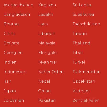
Aserbaidschan
Kirgisien
Sri Lanka
Bangladesch
Ladakh
Suedkorea
Bhutan
Laos
Tadschikistan
China
Libanon
Taiwan
Emirate
Malaysia
Thailand
Georgien
Mongolei
Tibet
Indien
Myanmar
Türkei
Indonesien
Naher Osten
Turkmenistan
Iran
Nepal
Usbekistan
Japan
Oman
Vietnam
Jordanien
Pakistan
Zentral-Asien