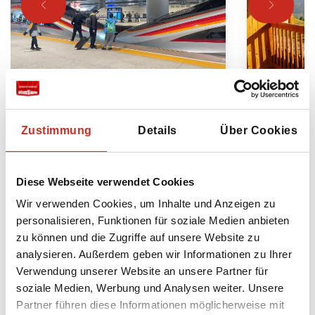
China Städtereise mit dem
China mit
Hochgeschwindigkeitszug
Eine Rund
Zustimmung
Details
Über Cookies
Entdecken Sie Chinas berühmte
überrasch
Städte: mit dem Zug von
Boutique-
Shanghai nach Chengdu
lokale Kul
Diese Webseite verwendet Cookies
14 Tage
21 Tag
Wir verwenden Cookies, um Inhalte und Anzeigen zu
ab 1795 € pro Person
ab 317
personalisieren, Funktionen für soziale Medien anbieten
zu können und die Zugriffe auf unsere Website zu
analysieren. Außerdem geben wir Informationen zu Ihrer
Verwendung unserer Website an unsere Partner für
soziale Medien, Werbung und Analysen weiter. Unsere
Sehen Sie sich alle China Rundreisen
Partner führen diese Informationen möglicherweise mit