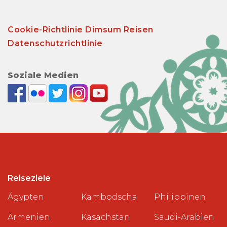
Cookie-Richtlinie Dimsum Reisen
Datenschutzrichtlinie
Soziale Medien
Reiseziele
Ägypten
Kambodscha
Philippinen
Armenien
Kasachstan
Saudi-Arabien