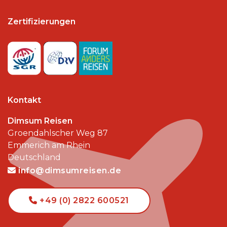
Zertifizierungen
Kontakt
Dimsum Reisen
Groendahlscher Weg 87
Emmerich am Rhein
Deutschland
info@dimsumreisen.de
+49 (0) 2822 600521