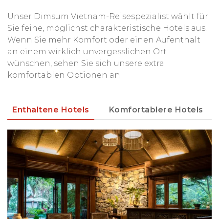
Unser Dimsum Vietnam-Reisespezialist wählt für
Sie feine, möglichst charakteristische Hotels aus.
Wenn Sie mehr Komfort oder einen Aufenthalt
an einem wirklich unvergesslichen Ort
wünschen, sehen Sie sich unsere extra
komfortablen Optionen an.
Enthaltene Hotels
Komfortablere Hotels