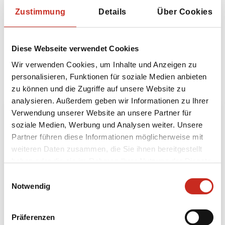
Alle Ausflüge anzeigen
Zustimmung
Details
Über Cookies
Bausteine
Diese Webseite verwendet Cookies
Wir verwenden Cookies, um Inhalte und Anzeigen zu
Möchten Sie noch mehr erleben? Dann können Sie
personalisieren, Funktionen für soziale Medien anbieten
Ihre Reise nach Vietnam mit folgenden
zu können und die Zugriffe auf unsere Website zu
Bausteinen erweitern:
analysieren. Außerdem geben wir Informationen zu Ihrer
Verwendung unserer Website an unsere Partner für
soziale Medien, Werbung und Analysen weiter. Unsere
Partner führen diese Informationen möglicherweise mit
weiteren Daten zusammen, die Sie ihnen bereitgestellt
haben oder die sie im Rahmen Ihrer Nutzung der Dienste
gesammelt haben.
Einwilligungsauswahl
Notwendig
Nordwestvietnam: Historisches Vietnam
Präferenzen