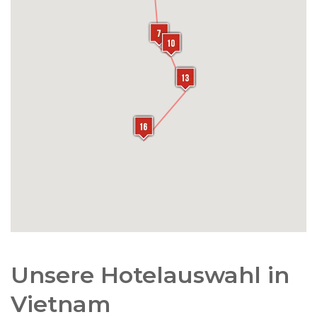
Zentrum und erkunden Sie die engen Gassen
und Straßen dieses alten Viertels. Unterwegs
können Sie Handwerker und Straßenverkäufer
beobachten, die emsig mit ihren täglichen
Aktivitäten beschäftigt sind. Natürlich besuchen
Sie auch die bekannte „Eisenbahnstraße“, wo
Geschäfte und Cafés direkt an den Schienen
liegen und wo mehrmals täglich noch ein Zug
vorbeikommt.
Unsere Hotelauswahl in
Vietnam