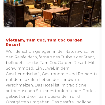
Vietnam, Tam Coc, Tam Coc Garden
Resort
Wunderschön gelegen in der Natur zwischen
den Reisfeldern, fernab des Trubels der Stadt,
befindet sich das Tam Coc Garden Resort. Mit
Schwimmbad! Ein Juwel, in dem
Gastfreundschaft, Gastronomie und Romantik
mit dem lokalen Leben der Landwirte
verschmelzen. Das Hotel ist im traditionell
authentischen Stil eines tonkinischen Dorfes
gebaut und von Bambuswäldern und
Obstgärten umgeben. Das gastfreundliche