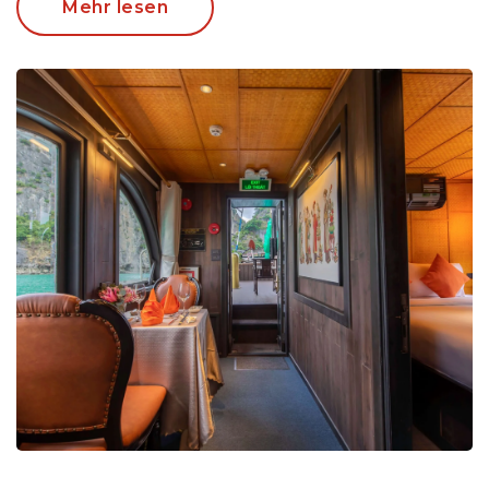
Mehr lesen
Frühstück
Eine UNIKALE Wasserflugzeugtour über die Bai Tu
Long Bucht
Genießen Sie eine luxuriöse Zugfahrt mit dem
Vietage Zug, inklusive 3-Gänge-Menü entlang der
Küste von Zentralvietnam
Transport mit einem privaten Auto und einem
erfahrenen Fahrer
Eine private Kreuzfahrt auf dem romantischen
l'Amour Jonk durch das unbekannte und
Gemeinsam träumen von einer Hochzeitsreise in
unberührte Bai Tu Long
das Land mit vielleicht den grünsten Reisfeldern
Ein angenehmer Strandaufenthalt an der
und dem köstlichsten Essen Asiens? Dann sollten
unbekannten Küste von Quy Nhon
Sie nach Vietnam reisen! Diese Hochzeitsreise
Möglichkeit, Ihre Hochzeitsreise durch verschiedene
bietet eine tolle Abwechslung zwischen aktiven
Meet-a-local Aktivitäten noch unvergesslicher zu
Elementen und romantischen Momenten, um
gestalten
gemeinsam zu genießen. So können Sie mit
24/7 Erreichbarkeit vor Ort
einem
Cocktail in der Hand auf Ihrem privaten
Boot entspannen
, während Sie zwischen den