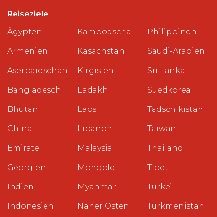
Reiseziele
Ägypten
Kambodscha
Philippinen
Armenien
Kasachstan
Saudi-Arabien
Aserbaidschan
Kirgisien
Sri Lanka
Bangladesch
Ladakh
Suedkorea
Bhutan
Laos
Tadschikistan
China
Libanon
Taiwan
Emirate
Malaysia
Thailand
Georgien
Mongolei
Tibet
Indien
Myanmar
Türkei
Indonesien
Naher Osten
Turkmenistan