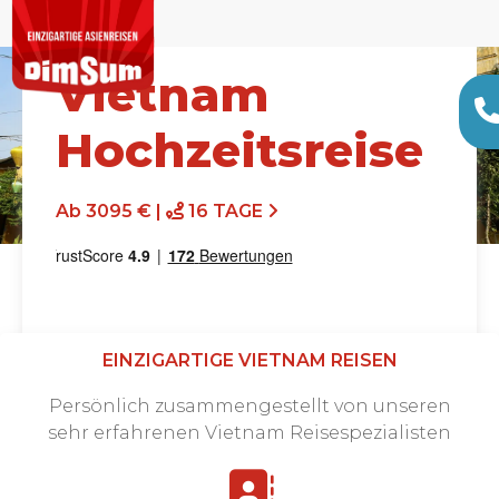
Vietnam
Hochzeitsreise
Ab 3095 € |
16 TAGE
EINZIGARTIGE VIETNAM REISEN
Persönlich zusammengestellt von unseren
Angebot anfordern
sehr erfahrenen Vietnam Reisespezialisten