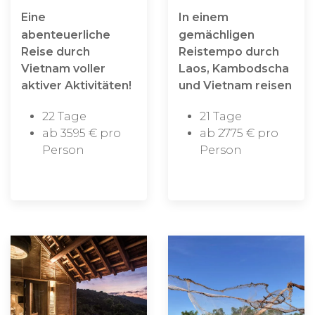
Eine
In einem
abenteuerliche
gemächligen
Reise durch
Reistempo durch
Vietnam voller
Laos, Kambodscha
aktiver Aktivitäten!
und Vietnam reisen
22 Tage
21 Tage
ab 3595 € pro
ab 2775 € pro
Person
Person