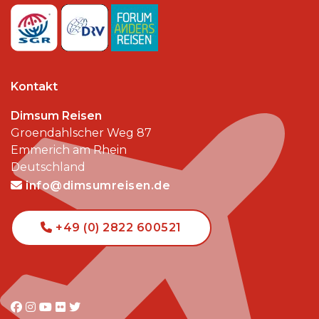
Kontakt
Dimsum Reisen
Groendahlscher Weg 87
Emmerich am Rhein
Deutschland
info@dimsumreisen.de
+49 (0) 2822 600521