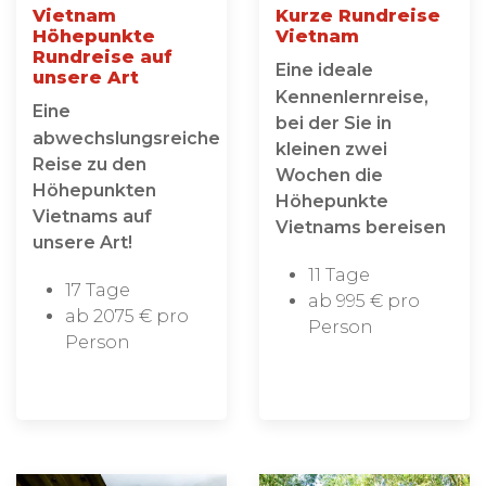
Vietnam
Kurze Rundreise
Höhepunkte
Vietnam
Rundreise auf
Eine ideale
unsere Art
Kennenlernreise,
Eine
bei der Sie in
abwechslungsreiche
kleinen zwei
Reise zu den
Wochen die
Höhepunkten
Höhepunkte
Vietnams auf
Vietnams bereisen
unsere Art!
11 Tage
17 Tage
ab 995 € pro
ab 2075 € pro
Person
Person