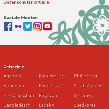
Datenschutzrichtlinie
Soziale Medien
Reiseziele
Ägypten
Kambodscha
Philippinen
Armenien
Kasachstan
Saudi-Arabien
Aserbaidschan
Kirgisien
Sri Lanka
Bangladesch
Ladakh
Suedkorea