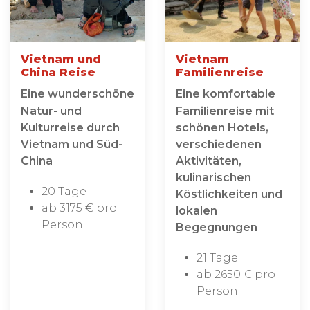
Vietnam und
Vietnam
China Reise
Familienreise
Eine wunderschöne
Eine komfortable
Natur- und
Familienreise mit
Kulturreise durch
schönen Hotels,
Vietnam und Süd-
verschiedenen
China
Aktivitäten,
kulinarischen
20 Tage
Köstlichkeiten und
ab 3175 € pro
lokalen
Person
Begegnungen
21 Tage
ab 2650 € pro
Person