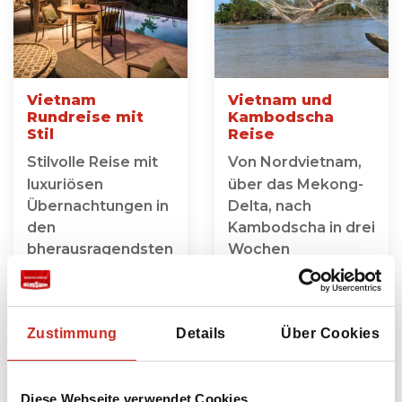
Vietnam
Vietnam und
Rundreise mit
Kambodscha
Stil
Reise
Stilvolle Reise mit
Von Nordvietnam,
luxuriösen
über das Mekong-
Übernachtungen in
Delta, nach
den
Kambodscha in drei
bherausragendsten
Wochen
Unterkünften
19 Tage
20 Tage
ab 2595 € pro
ab 4495 € pro
Person
Zustimmung
Details
Über Cookies
Person
Diese Webseite verwendet Cookies