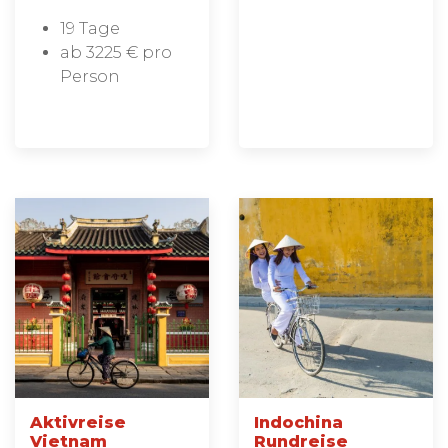
19 Tage
ab 3225 € pro
Person
Aktivreise
Indochina
Vietnam
Rundreise