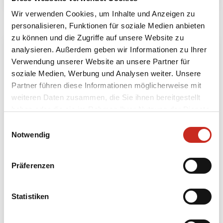
Wir verwenden Cookies, um Inhalte und Anzeigen zu
personalisieren, Funktionen für soziale Medien anbieten
zu können und die Zugriffe auf unsere Website zu
analysieren. Außerdem geben wir Informationen zu Ihrer
Verwendung unserer Website an unsere Partner für
soziale Medien, Werbung und Analysen weiter. Unsere
Partner führen diese Informationen möglicherweise mit
weiteren Daten zusammen, die Sie ihnen bereitgestellt
haben oder die sie im Rahmen Ihrer Nutzung der Dienste
gesammelt haben.
Einwilligungsauswahl
Notwendig
Vietnam
Familien-
Hochzeitsreise
Weihnachtsreise
nach
Präferenzen
Von Himmelbett bis
Kambodscha und
Mountainbike - auf
Südvietnam
privater Basis
Statistiken
Ein komfortabler
durch Bai Tu Long
Familienurlaub
kreuzen und durch
durch Kambodscha