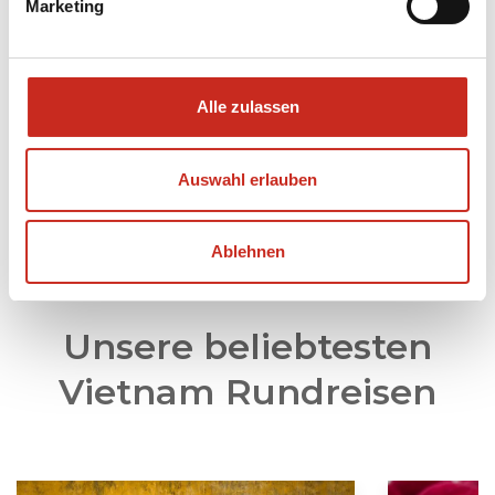
Abenteuerliche Aktivitäten für ein raues
Marketing
Erlebnis (gehen Sie abseits der
ausgetretenen Pfade und besuchen Sie
beispielsweise die Grenzregion mit Vietnam);
Alle zulassen
Vertiefung: Erleben Sie Natur, Kunst,
Architektur und Geschichte;
Auswahl erlauben
Entdecken Sie die lokale Küche bei einem
Essen bei Einheimischen.
Ablehnen
Unsere beliebtesten
Vietnam Rundreisen