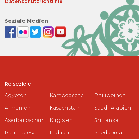
Datenschutzrichtlinie
Soziale Medien
Reiseziele
Ägypten
Kambodscha
Philippinen
Armenien
Kasachstan
Saudi-Arabien
Aserbaidschan
Kirgisien
Sri Lanka
Bangladesch
Ladakh
Suedkorea