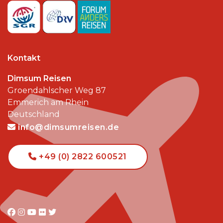
Kontakt
Dimsum Reisen
Groendahlscher Weg 87
Emmerich am Rhein
Deutschland
info@dimsumreisen.de
+49 (0) 2822 600521