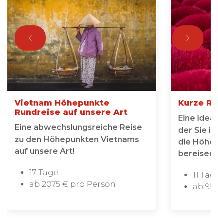
Vietnam Höhepunkte
Kurze Ru
Rundreise auf unsere Art
Eine idea
Eine abwechslungsreiche Reise
der Sie i
zu den Höhepunkten Vietnams
die Höhe
auf unsere Art!
bereisen
17 Tage
11 Tag
ab 2075 € pro Person
ab 99