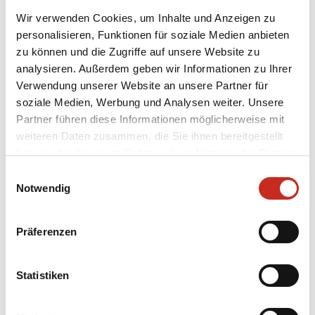
Aufmerksamkeit und Expertise zusammen.
Wir verwenden Cookies, um Inhalte und Anzeigen zu
Unsere Reiseexperten denken wirklich mit Ihnen
personalisieren, Funktionen für soziale Medien anbieten
mit. Das Ergebnis ist eine Rundreise in Vietnam,
zu können und die Zugriffe auf unsere Website zu
die hervorragend organisiert ist und zudem auf
analysieren. Außerdem geben wir Informationen zu Ihrer
Ihre Wünsche abgestimmt ist. Die Möglichkeiten
Verwendung unserer Website an unsere Partner für
in Vietnam sind äußerst vielfältig:
soziale Medien, Werbung und Analysen weiter. Unsere
Partner führen diese Informationen möglicherweise mit
Besuchen Sie Vietnam
weiteren Daten zusammen, die Sie ihnen bereitgestellt
haben oder die sie im Rahmen Ihrer Nutzung der Dienste
gesammelt haben.
Einwilligungsauswahl
Notwendig
Fokussieren Sie auf Aktivitäten
(Wanderungen in den Bergen an
Präferenzen
verschiedenen Orten in Vietnam);
Wählen Sie lokale Erlebnisse mit
Statistiken
persönlichen Meet-a-local-Aktivitäten;