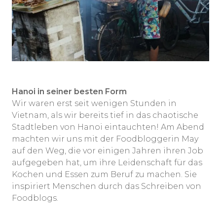
Hanoi in seiner besten Form
Wir waren erst seit wenigen Stunden in
Vietnam, als wir bereits tief in das chaotische
Stadtleben von Hanoi eintauchten! Am Abend
machten wir uns mit der Foodbloggerin May
auf den Weg, die vor einigen Jahren ihren Job
aufgegeben hat, um ihre Leidenschaft für das
Kochen und Essen zum Beruf zu machen. Sie
inspiriert Menschen durch das Schreiben von
Foodblogs.