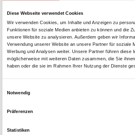
dem wir eigentlich pappsatt sind, aber wir
können es uns nicht verkneifen, noch ein
Diese Webseite verwendet Cookies
letztes Gericht zu genießen. Das tun wir in
Wir verwenden Cookies, um Inhalte und Anzeigen zu persona
einem kleinen Restaurant, das für seine
Funktionen für soziale Medien anbieten zu können und die Zug
Reispapierfrühlingsrollen bekannt ist, auch
unsere Website zu analysieren. Außerdem geben wir Informat
„Bánh Cuốn“ genannt. Diese Snacks sind
Verwendung unserer Website an unsere Partner für soziale 
normalerweise mit wilden Champignons
Werbung und Analysen weiter. Unsere Partner führen diese 
gefüllt, aber wir haben uns für eine
möglicherweise mit weiteren Daten zusammen, die Sie ihnen 
entschieden, bei der auch Ei mitgebraten wird.
haben oder die sie im Rahmen Ihrer Nutzung der Dienste g
Mit knusprigen Röstzwiebeln oben drauf und
abtauchen in die Nuoc Nam (fermentierte
Fischsauce)! Einfach zum Fingerleckeren...
Einwilligungsauswahl
Notwendig
Präferenzen
Statistiken