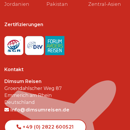
Jordanien
Pakistan
Zentral-Asien
Zertifizierungen
Kontakt
Dimsum Reisen
Groendahlscher Weg 87
Emmerich am Rhein
Deutschland
info@dimsumreisen.de
+49 (0) 2822 600521