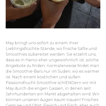
May bringt uns sofort zu einem ihrer
Lieblingsfrüchte-Stände, wo frische Säfte und
Smoothies zubereitet werden. Sie erzählt uns,
dass es in Hanoi eher ungewöhnlich ist, solche
Angebote zu finden; normalerweise findet man
die Smoothie-Bars nur im Süden, wo es wärmer
ist. Nach einem köstlichen und süßen
Passionsfrucht-Smoothie schlENDern wir mit
May durch die engen Gassen, in denen seit
Jahrhunderten ein Markt abgehalten wird. Wir
können unseren Augen kaum trauen! Frisches
Gemüse und Obst, Fleisch und Fisch, aber auch