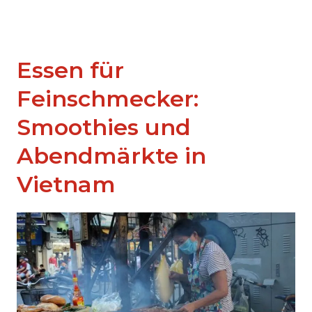
Essen für
Feinschmecker:
Smoothies und
Abendmärkte in
Vietnam