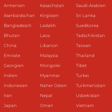
Armenien
Kasachstan
Saudi-Arabien
Aserbaidschan
Kirgisien
Sri Lanka
Bangladesch
Ladakh
Suedkorea
Bhutan
Laos
Tadschikistan
China
Libanon
Taiwan
Emirate
Malaysia
Thailand
Georgien
Mongolei
Tibet
Indien
Myanmar
Türkei
Indonesien
Naher Osten
Turkmenistan
Iran
Nepal
Usbekistan
Japan
Oman
Vietnam