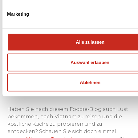
Marketing
Alle zulassen
Auswahl erlauben
Mit einem übervoll gefüllten Magen werden
wir zurück zu unserem Hotel gebracht, das sich
gleich außerhalb des Old Quarter befindet. Was
Ablehnen
für ein schöner Abend, und das war erst Tag
eins.
Haben Sie nach diesem Foodie-Blog auch Lust
bekommen, nach Vietnam zu reisen und die
köstliche Küche zu probieren und zu
entdecken? Schauen Sie sich doch einmal