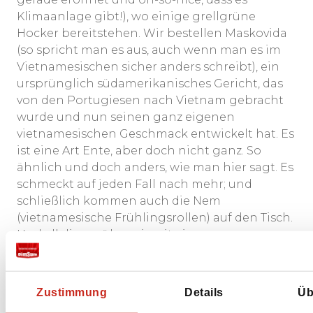
Klimaanlage gibt!), wo einige grellgrüne
Hocker bereitstehen. Wir bestellen Maskovida
(so spricht man es aus, auch wenn man es im
Vietnamesischen sicher anders schreibt), ein
ursprünglich südamerikanisches Gericht, das
von den Portugiesen nach Vietnam gebracht
wurde und nun seinen ganz eigenen
vietnamesischen Geschmack entwickelt hat. Es
ist eine Art Ente, aber doch nicht ganz. So
ähnlich und doch anders, wie man hier sagt. Es
schmeckt auf jeden Fall nach mehr; und
schließlich kommen auch die Nem
(vietnamesische Frühlingsrollen) auf den Tisch.
Und all dies spülen wir mit einem
erfrischenden Eistee, hergestellt aus bitterem,
grünem Tee, herunter.
Zustimmung
Details
Üb
Wir sind an einem Punkt angekommen, an