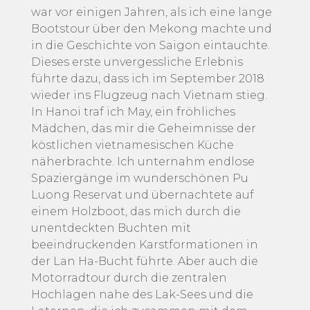
war vor einigen Jahren, als ich eine lange
Bootstour über den Mekong machte und
in die Geschichte von Saigon eintauchte.
Dieses erste unvergessliche Erlebnis
führte dazu, dass ich im September 2018
wieder ins Flugzeug nach Vietnam stieg.
In Hanoi traf ich May, ein fröhliches
Mädchen, das mir die Geheimnisse der
köstlichen vietnamesischen Küche
näherbrachte. Ich unternahm endlose
Spaziergänge im wunderschönen Pu
Luong Reservat und übernachtete auf
einem Holzboot, das mich durch die
unentdeckten Buchten mit
beeindruckenden Karstformationen in
der Lan Ha-Bucht führte. Aber auch die
Motorradtour durch die zentralen
Hochlagen nahe des Lak-Sees und die