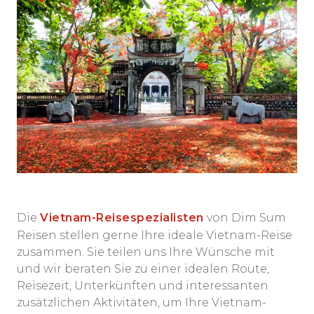
Die
Vietnam-Reisespezialisten
von Dim Sum
Reisen stellen gerne Ihre ideale Vietnam-Reise
zusammen. Sie teilen uns Ihre Wünsche mit
und wir beraten Sie zu einer idealen Route,
Reisezeit, Unterkünften und interessanten
zusätzlichen Aktivitäten, um Ihre Vietnam-