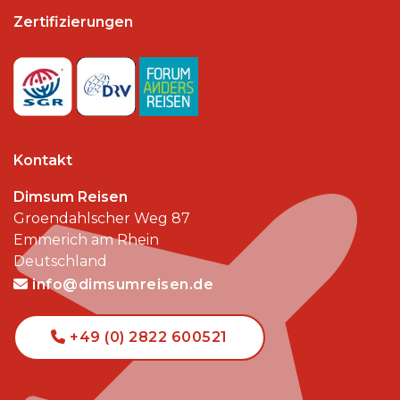
Zertifizierungen
Kontakt
Dimsum Reisen
Groendahlscher Weg 87
Emmerich am Rhein
Deutschland
info@dimsumreisen.de
+49 (0) 2822 600521