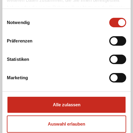
weiteren Daten zusammen, die Sie ihnen bereitgestellt
haben oder die sie im Rahmen Ihrer Nutzung der Dienste
gesammelt haben.
Einwilligungsauswahl
Notwendig
Präferenzen
Möchten Sie eine persönliche
Reiseberatung von unserer Vietnam-
Reisespezialistin Susanne?
Statistiken
Wir rufen Sie zum vereinbarten
Zeitpunkt an. Wenn Sie in unser Büro
Marketing
kommen, steht der Kaffee bereits
bereit!
Alle zulassen
Rufen Sie mich zurück
Auswahl erlauben