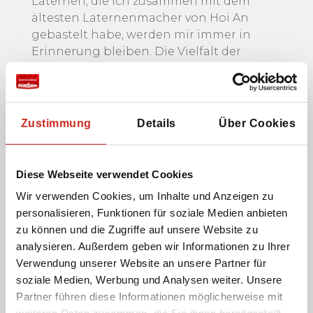
Laternen, die ich zusammen mit dem
ältesten Laternenmacher von Hoi An
gebastelt habe, werden mir immer in
Erinnerung bleiben. Die Vielfalt der
beeindruckenden Naturlandschaften, die
besondere Kultur, die vielen traditionellen
und farbenfroh gekleideten Völker sowie
die beste Küche in Südostasien machen
Zustimmung
Details
Über Cookies
einen Besuch in Vietnam immer wieder zu
einem Fest!
Diese Webseite verwendet Cookies
Wir verwenden Cookies, um Inhalte und Anzeigen zu
Sarah - Reisespezialistin Vietnam
personalisieren, Funktionen für soziale Medien anbieten
zu können und die Zugriffe auf unsere Website zu
analysieren. Außerdem geben wir Informationen zu Ihrer
Verwendung unserer Website an unsere Partner für
soziale Medien, Werbung und Analysen weiter. Unsere
Partner führen diese Informationen möglicherweise mit