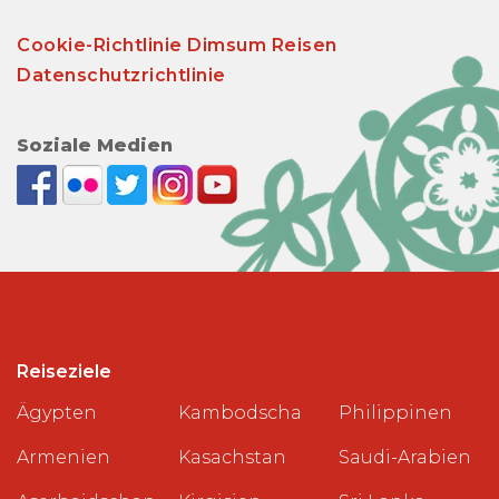
Cookie-Richtlinie Dimsum Reisen
Datenschutzrichtlinie
Soziale Medien
Reiseziele
Ägypten
Kambodscha
Philippinen
Armenien
Kasachstan
Saudi-Arabien