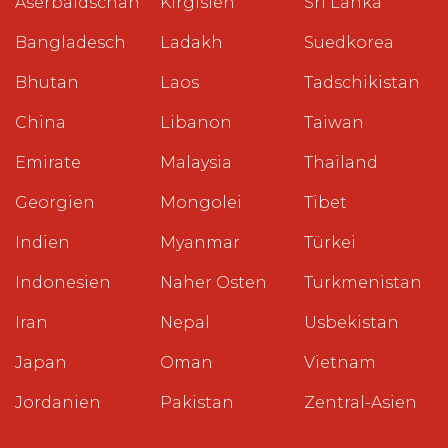
Aserbaidschan
Kirgisien
Sri Lanka
Bangladesch
Ladakh
Suedkorea
Bhutan
Laos
Tadschikistan
China
Libanon
Taiwan
Emirate
Malaysia
Thailand
Georgien
Mongolei
Tibet
Indien
Myanmar
Türkei
Indonesien
Naher Osten
Turkmenistan
Iran
Nepal
Usbekistan
Japan
Oman
Vietnam
Jordanien
Pakistan
Zentral-Asien