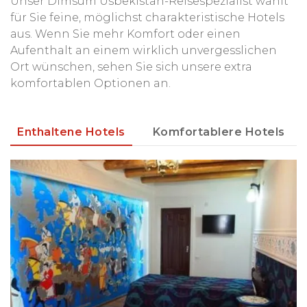
Unser Dimsum Usbekistan-Reisespezialist wählt
für Sie feine, möglichst charakteristische Hotels
aus. Wenn Sie mehr Komfort oder einen
Aufenthalt an einem wirklich unvergesslichen
Ort wünschen, sehen Sie sich unsere extra
komfortablen Optionen an.
Enthaltene Hotels
Komfortablere Hotels