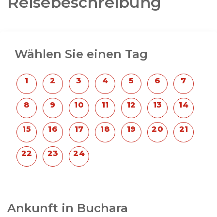
Reisebeschreibung
Den Abschluss der Reise bildet die pulsierende
chinesische Hauptstadt Peking, in der es Ihnen
niemals langweilig wird.
Wählen Sie einen Tag
Die chinesische Provinz Xinjiang erfährt seit zwei
Jahrzehnten eine stetige Zuwanderung von Han-
Chinesen, die dort ein neues Leben aufbauen.
Diese sogenannte Hanifizierung führt dazu, dass
große Städte wie Kaschgar und Ürümqi sich
schnell verändern und mittlerweile mehr Han-
Chinesen als die ursprünglichen Uiguren (sowie
in geringerem Maße Kirgisen, Tadschiken und
Kasachen) dort leben.
Als niederländischer Reisespezialist für China
distanzieren wir uns von politischen Positionen.
Ankunft in Buchara
Wir organisieren Reisen quer durch China auf