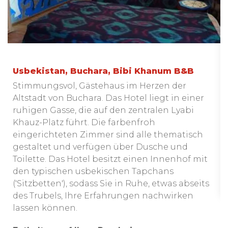
Usbekistan, Buchara, Bibi Khanum B&B
Stimmungsvol, Gästehaus im Herzen der
Altstadt von Buchara. Das Hotel liegt in einer
ruhigen Gasse, die auf den zentralen Lyabi
Khauz-Platz führt. Die farbenfroh
eingerichteten Zimmer sind alle thematisch
gestaltet und verfügen über Dusche und
Toilette. Das Hotel besitzt einen Innenhof mit
den typischen usbekischen Tapchans
('Sitzbetten'), sodass Sie in Ruhe, etwas abseits
des Trubels, Ihre Erfahrungen nachwirken
lassen können.