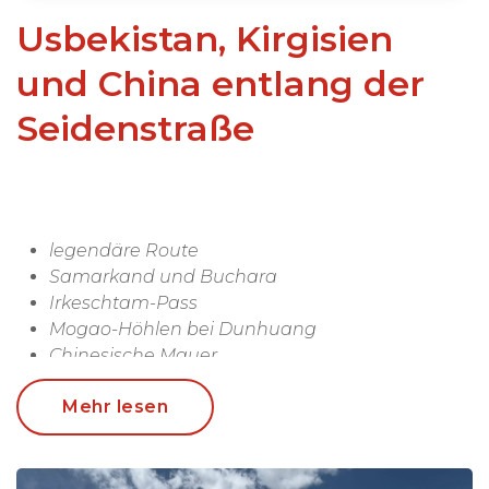
Usbekistan, Kirgisien
und China entlang der
Seidenstraße
legendäre Route
Samarkand und Buchara
Irkeschtam-Pass
Mogao-Höhlen bei Dunhuang
Chinesische Mauer
viele Zugreisen
Mehr lesen
Diese fantastische Reise führt Sie zu einigen der