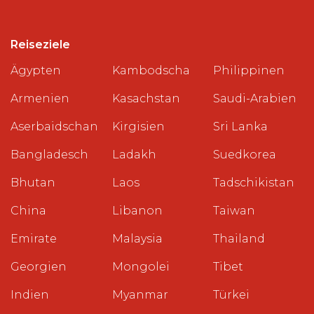
Reiseziele
Ägypten
Kambodscha
Philippinen
Armenien
Kasachstan
Saudi-Arabien
Aserbaidschan
Kirgisien
Sri Lanka
Bangladesch
Ladakh
Suedkorea
Bhutan
Laos
Tadschikistan
China
Libanon
Taiwan
Emirate
Malaysia
Thailand
Georgien
Mongolei
Tibet
Indien
Myanmar
Türkei