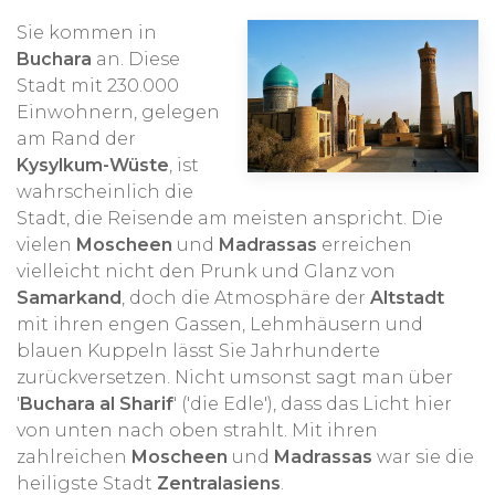
der Suche nach neuen Begegnungen, von
Sie kommen in
Mensch zu Mensch. So reisen wir von den Han zu
Buchara
an. Diese
den Miao, Yao, Dai, Gejia, Bai und Naxi in den
Stadt mit 230.000
Provinzen Guizhou und Yunnan über die Qiang
Einwohnern, gelegen
und (Amdo-)Tibeter in Tibet und Sichuan zu den
am Rand der
Hui, Uiguren, Kirgisen, Kasachen und Mongolen
Kysylkum-Wüste
, ist
in Gansu, Heilongjiang, Ningxia und Xinjiang.
wahrscheinlich die
Lesen Sie hier auch unsere Reiseberichte entlang
Stadt, die Reisende am meisten anspricht. Die
vielen
Moscheen
und
Madrassas
erreichen
der
Seidenstraße
.
vielleicht nicht den Prunk und Glanz von
Samarkand
, doch die Atmosphäre der
Altstadt
An all unseren Reisezielen sind wir offen für
mit ihren engen Gassen, Lehmhäusern und
Begegnungen mit anderen Kulturen ohne
blauen Kuppeln lässt Sie Jahrhunderte
Ausgrenzung. Gerade durch den Kontakt statt
zurückversetzen. Nicht umsonst sagt man über
Isolation entsteht mehr Verständnis und
'
Buchara al Sharif
' ('die Edle'), dass das Licht hier
Wertschätzung füreinander.
von unten nach oben strahlt. Mit ihren
zahlreichen
Moscheen
und
Madrassas
war sie die
heiligste Stadt
Zentralasiens
.