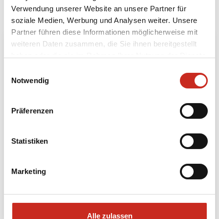
Möchten Sie noch mehr erleben? Dann können Sie
Verwendung unserer Website an unsere Partner für
Ihre Reise nach Usbekistan mit folgenden
soziale Medien, Werbung und Analysen weiter. Unsere
Bausteinen erweitern:
Partner führen diese Informationen möglicherweise mit
weiteren Daten zusammen, die Sie ihnen bereitgestellt
haben oder die sie im Rahmen Ihrer Nutzung der Dienste
gesammelt haben.
Einwilligungsauswahl
Notwendig
Präferenzen
Trekking ins Tien Shan Gebirge
Statistiken
3 Tage
ab 695 € pro Person
Marketing
Mehr lesen
Alle zulassen