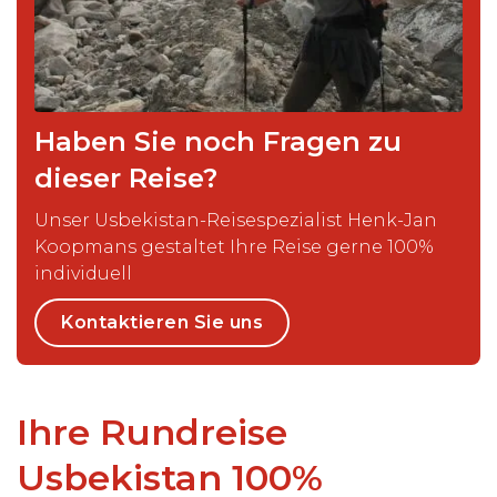
Haben Sie noch Fragen zu
dieser Reise?
Unser Usbekistan-Reisespezialist Henk-Jan
Koopmans gestaltet Ihre Reise gerne 100%
individuell
Kontaktieren Sie uns
Ihre Rundreise
Usbekistan 100%