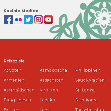
Soziale Medien
Reiseziele
Ägypten
Kambodscha
Philippinen
Armenien
Kasachstan
Saudi-Arabien
Aserbaidschan
Kirgisien
Sri Lanka
Bangladesch
Ladakh
Suedkorea
Bhutan
Laos
Tadschikistan