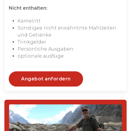
Nicht enthalten:
Kamelritt
Sonstigee nicht erwähntnte Mahlzeiten
und Getränke
Trinkgelder
Persönliche Ausgaben
optionale ausflüge
Angebot anfordern