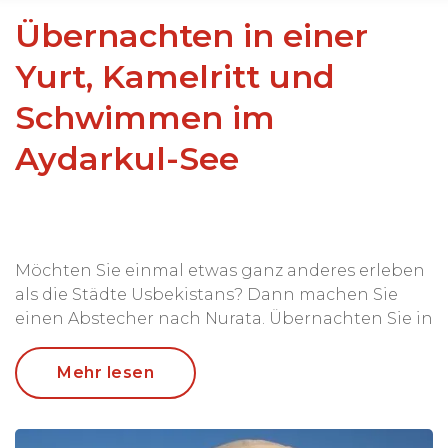
Übernachten in einer
Yurt, Kamelritt und
Schwimmen im
Aydarkul-See
Möchten Sie einmal etwas ganz anderes erleben
als die Städte Usbekistans? Dann machen Sie
einen Abstecher nach Nurata. Übernachten Sie in
Jurten in der Wüste, unternehmen Sie eine
Kameltour und springen Sie anschließend in den
Mehr lesen
Aydarkul-See. Ein idealer Zwischenstopp
zwischen Buchara und Samarkand.