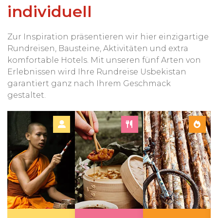
individuell
Zur Inspiration präsentieren wir hier einzigartige
Rundreisen, Bausteine, Aktivitäten und extra
komfortable Hotels. Mit unseren fünf Arten von
Erlebnissen wird Ihre Rundreise Usbekistan
garantiert ganz nach Ihrem Geschmack
gestaltet.