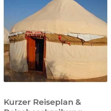
Wir bieten hier auch
spannende Ausflüge
an, die
Ihre Reise noch abwechslungsreicher machen.
Schauen Sie unter dem Reiter „Ausflüge“ nach
und wählen Sie die Touren, die Sie am meisten
ansprechen.
An einigen Orten können Sie sich für ein
komfortableres Hotel
als das Standardhotel
entscheiden. Unter dem Reiter „Hotels“ finden Sie,
wo das möglich ist und welche Mehrkosten
anfallen. So können Sie Ihre Reise ganz
nach
Ihren Wünschen gestalten
.
Kurzer Reiseplan &