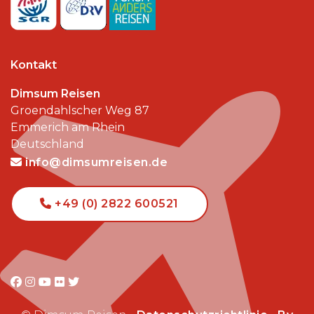
Kontakt
Dimsum Reisen
Groendahlscher Weg 87
Emmerich am Rhein
Deutschland
info@dimsumreisen.de
+49 (0) 2822 600521