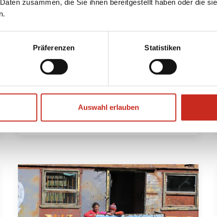
 Daten zusammen, die Sie ihnen bereitgestellt haben oder die s
Pfade mit dieser
n.
abwechslungsreichen Tour. Neben
den Seidenstraßen-Städten lernen
Sie auch das lokale Leben kennen.
Präferenzen
Statistiken
14 Tage
ab 1795 € pro Person
Ansehen
Auswahl erlauben