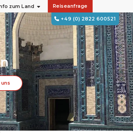
Reiseanfrage
Info zum Land
+49 (0) 2822 600521
en
 uns