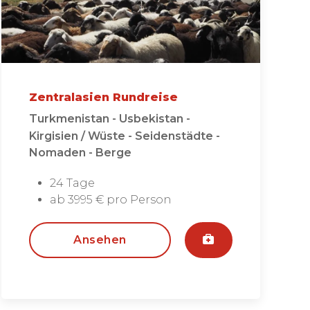
Zentralasien Rundreise
Turkmenistan - Usbekistan -
Kirgisien / Wüste - Seidenstädte -
Nomaden - Berge
24 Tage
ab 3995 € pro Person
Ansehen