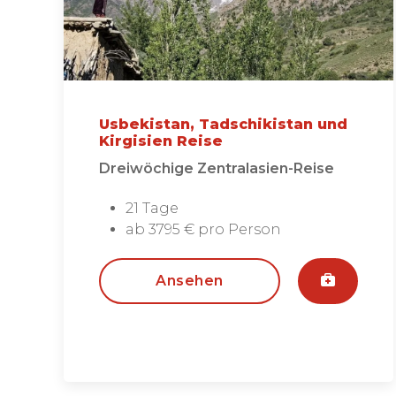
Usbekistan, Tadschikistan und
Kirgisien Reise
Dreiwöchige Zentralasien-Reise
21 Tage
ab 3795 € pro Person
Ansehen