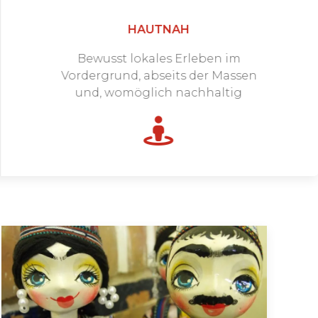
HAUTNAH
Bewusst lokales Erleben im
Vordergrund, abseits der Massen
und, womöglich nachhaltig