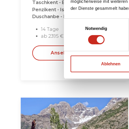
möglicherweise mit weiteren
Taschkent - Buchara - Samarkand -
der Dienste gesammelt habe
Penzikent - Iskanderkul -
Duschanbe - Khujand
Einwilligungsauswahl
Notwendig
14 Tage
ab 2395 € pro Person
Ansehen
Ablehnen