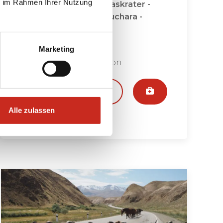
ie im Rahmen Ihrer Nutzung
Taschkent - Chiwa / Gaskrater -
Aschgabat - Merw / Buchara -
Samarkand
Marketing
14 Tage
ab 1795 € pro Person
Ansehen
Alle zulassen