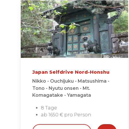
Japan Selfdrive Nord-Honshu
Nikko - Ouchijuku - Matsushima -
Tono - Nyutu onsen - Mt.
Komagatake - Yamagata
8 Tage
ab 1650 € pro Person