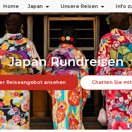
Home
Japan
Unsere Reisen
Info 
Japan Rundreisen
er Reiseangebot ansehen
Chatten Sie mit