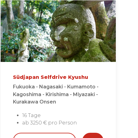
Südjapan Selfdrive Kyushu
Fukuoka - Nagasaki - Kumamoto -
Kagoshima - Kirishima - Miyazaki -
Kurakawa Onsen
16 Tage
ab 3250 € pro Person