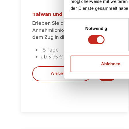
möglicherweise mit weiteren
der Dienste gesammelt habe
Taiwan und Japan Zugreise
Einwilligungsauswahl
Erleben Sie den Komfort und die
Notwendig
Annehmlichkeit des Reisens mit
dem Zug in diesen Ländern
18 Tage
ab 3175 € pro Person
Ablehnen
Ansehen