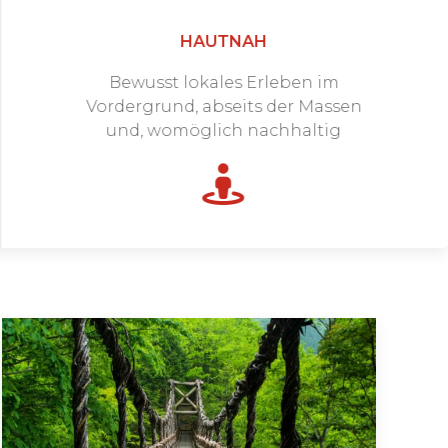
HAUTNAH
Bewusst lokales Erleben im
Vordergrund, abseits der Massen
und, womöglich nachhaltig