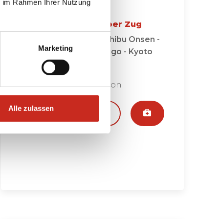
ie im Rahmen Ihrer Nutzung
Japan Winterreise per Zug
Tokio - Matsumoto - Shibu Onsen -
Marketing
Kanazawa - Shirakawago - Kyoto
13 Tage
ab 2475 € pro Person
Alle zulassen
Ansehen