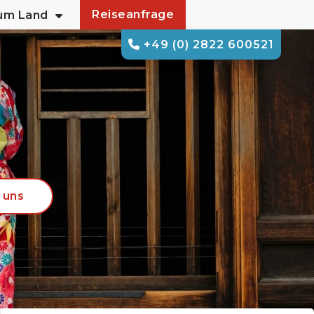
Reiseanfrage
zum Land
+49 (0) 2822 600521
 uns