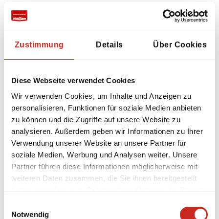
Zukunft ebenfalls Sie als Reiseagenten in
Anspruch nehmen.
Wir werden für September nächsten Jahres
Zustimmung
Details
Über Cookies
sparen, um wieder mit Ihnen nach Japan zu
reisen!
Diese Webseite verwendet Cookies
Wir verwenden Cookies, um Inhalte und Anzeigen zu
April 2024
personalisieren, Funktionen für soziale Medien anbieten
zu können und die Zugriffe auf unsere Website zu
analysieren. Außerdem geben wir Informationen zu Ihrer
Wir sind sehr zufrieden mit unserer Reise mit
Verwendung unserer Website an unsere Partner für
DimSum!
soziale Medien, Werbung und Analysen weiter. Unsere
Partner führen diese Informationen möglicherweise mit
Der Kontakt mit Héctor, dem lokalen Agenten,
weiteren Daten zusammen, die Sie ihnen bereitgestellt
verlief gut und er reagierte auch schnell. Wir
haben oder die sie im Rahmen Ihrer Nutzung der Dienste
wurden freundlich vom Fahrer empfangen. Es
gesammelt haben.
war sehr angenehm, dass wir nicht mehr mit
Einwilligungsauswahl
Notwendig
öffentlichen Verkehrsmitteln zum Hotel fahren