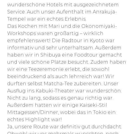
wunderschöne Hotels mit ausgezeichnetem
Service. Auch unser Aufenthalt im Anrakuja-
Tempel war ein echtes Erlebnis.
Das Kochen mit Mari und die Okonomiyaki-
Workshops waren großartig – wirklich
empfehlenswert! Die Radtour in Kyoto war
informativ und sehr unterhaltsam. Außerdem
haben wir in Shibuya eine Foodtour gemacht
und viele schöne Plätze besucht. Zudem haben
wir eine Teezeremonie erlebt, die sowohl
beeindruckend als auch lehrreich war! Wir
durften selbst Matcha-Tee zubereiten. Unser
Ausflug ins Kabuki-Theater war wunderschön.
Nicht zu lang, sodass es genau richtig war.
Außerdem hatten wir einige Kaiseki-Stil
Mittagessen/Dinner, wobei das in Tokio ein
echtes Highlight war!
Ja, unsere Route war definitiv gut durchdacht.
Obwohl wir uns mehrmals wünschten, noch