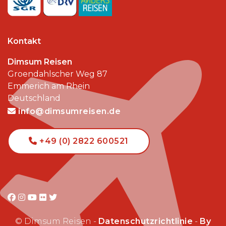
Kontakt
Dimsum Reisen
Groendahlscher Weg 87
Emmerich am Rhein
Deutschland
info@dimsumreisen.de
+49 (0) 2822 600521
© Dimsum Reisen -
Datenschutzrichtlinie
-
By