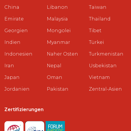
China
Libanon
Taiwan
Emirate
Malaysia
Thailand
Georgien
Mongolei
Tibet
Indien
Myanmar
Türkei
Indonesien
Naher Osten
Turkmenistan
Iran
Nepal
Usbekistan
Japan
Oman
Vietnam
Jordanien
Pakistan
Zentral-Asien
Zertifizierungen