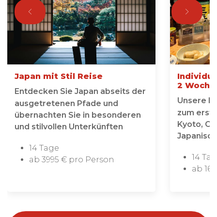
Japan mit Stil Reise
Individu
2 Woche
Entdecken Sie Japan abseits der
Unsere Ei
ausgetretenen Pfade und
zum erste
übernachten Sie in besonderen
Kyoto, Os
und stilvollen Unterkünften
Japanisc
14 Tage
14 Ta
ab 3995 € pro Person
ab 169