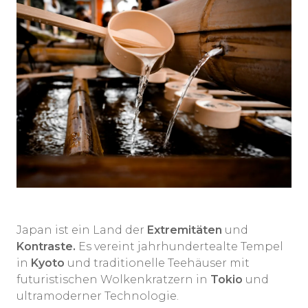
Japan ist ein Land der
Extremitäten
und
Kontraste.
Es vereint jahrhundertealte Tempel
in
Kyoto
und traditionelle Teehäuser mit
futuristischen Wolkenkratzern in
Tokio
und
ultramoderner Technologie.