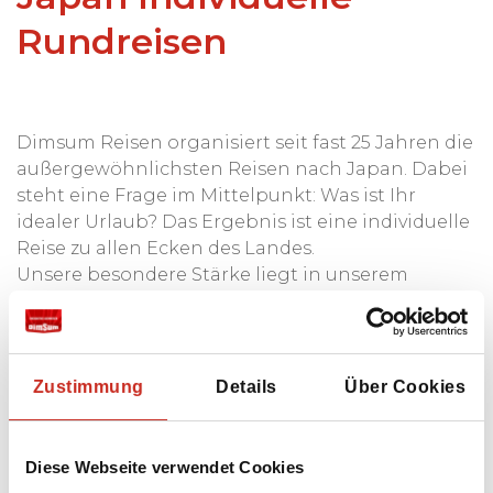
Rundreisen
Dimsum Reisen organisiert seit fast 25 Jahren die
außergewöhnlichsten Reisen nach Japan. Dabei
steht eine Frage im Mittelpunkt: Was ist Ihr
idealer Urlaub? Das Ergebnis ist eine individuelle
Reise zu allen Ecken des Landes.
Unsere besondere Stärke liegt in unserem
Service. Sie erhalten bei uns 100%
maßgeschneiderte Reisen. Die
Zusammenstellung der Reisen erfolgt mit viel
persönlicher Aufmerksamkeit und Fachwissen.
Zustimmung
Details
Über Cookies
Unsere Reisespezialisten denken wirklich mit
Ihnen mit. Das Ergebnis ist eine Rundreise in
Japan, die hervorragend organisiert ist und
Diese Webseite verwendet Cookies
zudem auf Ihre Wünsche abgestimmt wird. Die