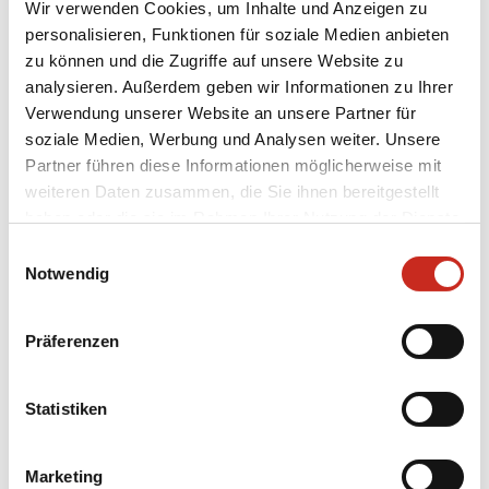
Wir verwenden Cookies, um Inhalte und Anzeigen zu
Möglichkeiten in Japan sind sehr vielfältig:
personalisieren, Funktionen für soziale Medien anbieten
zu können und die Zugriffe auf unsere Website zu
Besuchen Sie Japan
analysieren. Außerdem geben wir Informationen zu Ihrer
Verwendung unserer Website an unsere Partner für
soziale Medien, Werbung und Analysen weiter. Unsere
Partner führen diese Informationen möglicherweise mit
weiteren Daten zusammen, die Sie ihnen bereitgestellt
Legt den Fokus auf Aktiv (Wanderungen in
haben oder die sie im Rahmen Ihrer Nutzung der Dienste
den Bergen);
gesammelt haben.
Einwilligungsauswahl
Wählen Sie lokale Erlebnisse mit
Notwendig
persönlichen Meet-a-local-Aktivitäten;
Abenteuerliche Aktivitäten für ein raues
Präferenzen
Erlebnis (gehen Sie abseits der
ausgetretenen Pfade);
Statistiken
Vertiefung: erleben Sie Natur, Kunst,
Architektur und Geschichte;
Marketing