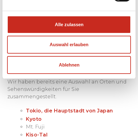
Entdecken Sie die lokale Küche bei einem
Abendessen bei Einheimischen.
Alle zulassen
Sehenswürdigkeiten
Auswahl erlauben
und Orte in Japan
Ablehnen
Japan hat für jeden Reisenden viel zu bieten.
Wir haben bereits eine Auswahl an Orten und
Sehenswürdigkeiten für Sie
zusammengestellt.
Tokio, die Hauptstadt von Japan
Kyoto
Mt. Fuji
Kiso-Tal