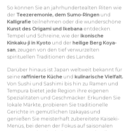
So können Sie an jahrhundertealten Riten wie
der
Teezeremonie, dem Sumo-Ringen
und
Kalligrafie
teilnehmen oder die wunderschöne
Kunst des Origami und Ikebana
entdecken.
Tempel und Schreine, wie der
ikonische
Kinkaku-ji in Kyoto
und der
heilige Berg Koya-
san
, zeugen von den tief verwurzelten
spirituellen Traditionen des Landes.
Darüber hinaus ist Japan weltweit bekannt für
seine
raffinierte Küche
und
kulinarische Vielfalt.
Von Sushi und Sashimi bis hin zu Ramen und
Tempura bietet jede Region ihre eigenen
Spezialitäten und Geschmäcker. Erkunden Sie
lokale Märkte, probieren Sie traditionelle
Gerichte in gemütlichen Izakayas und
genießen Sie meisterhaft zubereitete Kaiseki-
Menüs, bei denen der Fokus auf saisonalen