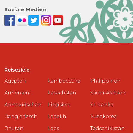
Soziale Medien
Reiseziele
Ägypten
Kambodscha
Philippinen
Armenien
Kasachstan
Saudi-Arabien
Aserbaidschan
Kirgisien
Sri Lanka
Bangladesch
Ladakh
Suedkorea
Bhutan
Laos
Tadschikistan