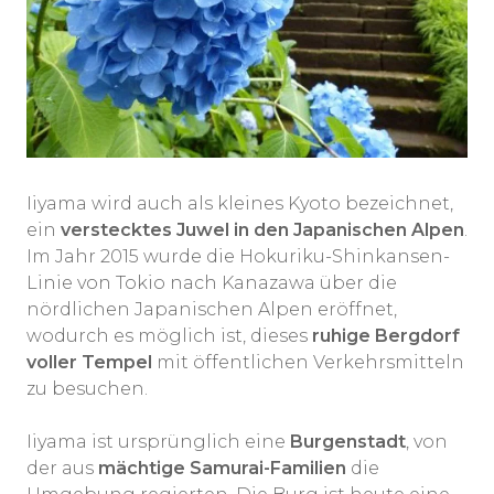
Iiyama wird auch als kleines Kyoto bezeichnet,
ein
verstecktes Juwel in den Japanischen Alpen
.
Im Jahr 2015 wurde die Hokuriku-Shinkansen-
Linie von Tokio nach Kanazawa über die
nördlichen Japanischen Alpen eröffnet,
wodurch es möglich ist, dieses
ruhige Bergdorf
voller Tempel
mit öffentlichen Verkehrsmitteln
zu besuchen.
Iiyama ist ursprünglich eine
Burgenstadt
, von
der aus
mächtige Samurai-Familien
die