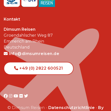
Kontakt
Dimsum Reisen
Groendahlscher Weg 87
Emmerich am Rhein
Deutschland
info@dimsumreisen.de
+49 (0) 2822 600521
© Dimsum Reisen -
Datenschutzrichtlinie
-
By