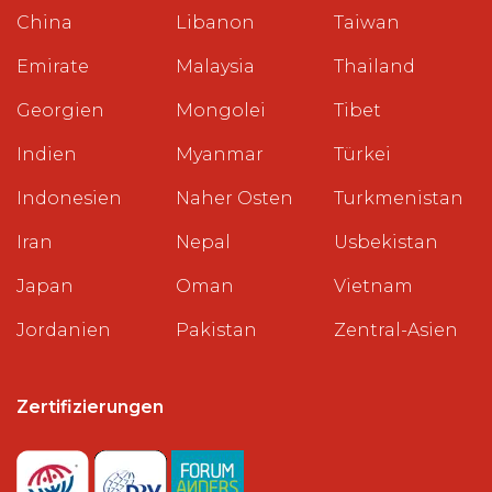
China
Libanon
Taiwan
Emirate
Malaysia
Thailand
Georgien
Mongolei
Tibet
Indien
Myanmar
Türkei
Indonesien
Naher Osten
Turkmenistan
Iran
Nepal
Usbekistan
Japan
Oman
Vietnam
Jordanien
Pakistan
Zentral-Asien
Zertifizierungen