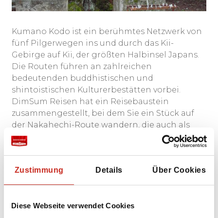
Kumano Kodo ist ein berühmtes Netzwerk von
fünf Pilgerwegen ins und durch das Kii-
Gebirge auf Kii, der größten Halbinsel Japans.
Die Routen führen an zahlreichen
bedeutenden buddhistischen und
shintoistischen Kulturerbestätten vorbei.
DimSum Reisen hat ein Reisebaustein
zusammengestellt, bei dem Sie ein Stück auf
der Nakahechi-Route wandern, die auch als
kaiserliche Route bekannt ist, durch das grüne
Herz des Kii-Gebirges von Kii Tanabe nach
Hong Taisha. Seit dem 11. Jahrhundert brachen
Zustimmung
Details
Über Cookies
auch Mitglieder der kaiserlichen Familie von
Kyoto zu dieser Pilgerreise ins Kii-Gebirge auf,
da dieses Gebiet aus spiritueller Sicht als
Diese Webseite verwendet Cookies
heiliger Ort gilt.