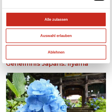
inbegriffen sind. In Takahara wohnen Sie in
einem kleinen Öko-Hotel, das von dem
engagierten Eigentümer und Weltreisenden
Alle zulassen
Jian Shino geleitet wird. Er weiß, wie er Sie mit
Speisen aus seinem eigenen Garten oder
frischen Kräutern aus den Bergen verwöhnen
Auswahl erlauben
kann!
Ablehnen
Das am besten gehütete
Geheimnis Japans: Iiyama