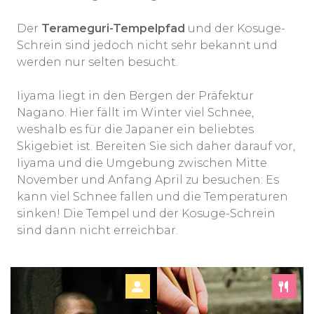
Der
Terameguri-Tempelpfad
und der Kosuge-
Schrein sind jedoch nicht sehr bekannt und
werden nur selten besucht.
Iiyama liegt in den Bergen der Präfektur
Nagano. Hier fällt im Winter viel Schnee,
weshalb es für die Japaner ein beliebtes
Skigebiet ist. Bereiten Sie sich daher darauf vor,
Iiyama und die Umgebung zwischen Mitte
November und Anfang April zu besuchen: Es
kann viel Schnee fallen und die Temperaturen
sinken! Die Tempel und der Kosuge-Schrein
sind dann nicht erreichbar.