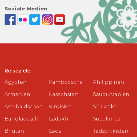
Soziale Medien
Reiseziele
Ägypten
Kambodscha
Philippinen
Armenien
Kasachstan
Saudi-Arabien
Aserbaidschan
Kirgisien
Sri Lanka
Bangladesch
Ladakh
Suedkorea
Bhutan
Laos
Tadschikistan