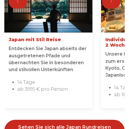
Japan mit Stil Reise
Individu
2 Woche
Entdecken Sie Japan abseits der
Unsere Ei
ausgetretenen Pfade und
zum erste
übernachten Sie in besonderen
Kyoto, Os
und stilvollen Unterkünften
Japanisc
14 Tage
14 Ta
ab 3995 € pro Person
ab 169
Sehen Sie sich alle Japan Rundreisen