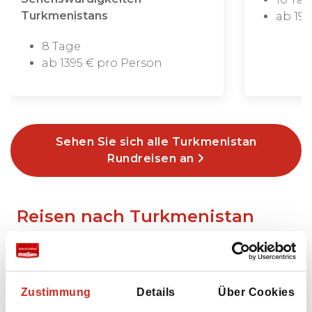
Turkmenistans
ab 199
8 Tage
ab 1395 € pro Person
Sehen Sie sich alle Turkmenistan
Rundreisen an
Reisen nach Turkmenistan
nach Maß
Zustimmung
Details
Über Cookies