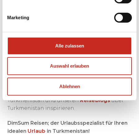
Reise nach Turkmenistan ganz nach Ihren
Wünschen gestaltet werden.
Marketing
Schauen Sie sich auch unsere Seite mit
Reisen
nach Turkmenistan
.
Dort finden Sie unser
Angebot an
Rundreisen
und
Bausteinen
nach
Alle zulassen
Turkmenistan. Stellen Sie zusammen mit
unserem Spezialisten für Reisen nach
Auswahl erlauben
Turkmenistan Ihre
ideale Rundreise durch
Turkmenistan
zusammen.
Ablehnen
Lassen Sie sich auch von unseren
Fotos
aus
Turkmenistan und unseren
Reiseblogs
über
Turkmenistan inspirieren.
DimSum Reisen; der Urlaubsspezialist für Ihren
idealen
Urlaub
in Turkmenistan!