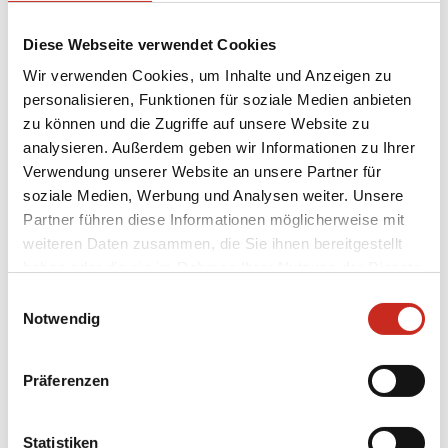
Diese Webseite verwendet Cookies
Wir verwenden Cookies, um Inhalte und Anzeigen zu
personalisieren, Funktionen für soziale Medien anbieten
zu können und die Zugriffe auf unsere Website zu
analysieren. Außerdem geben wir Informationen zu Ihrer
Verwendung unserer Website an unsere Partner für
soziale Medien, Werbung und Analysen weiter. Unsere
Partner führen diese Informationen möglicherweise mit
weiteren Daten zusammen, die Sie ihnen bereitgestellt
Individuelle Rundreisen in Turkmenistan
haben oder die sie im Rahmen Ihrer Nutzung der Dienste
Möchten Sie auf individueller Basis eine
gesammelt haben.
Einwilligungsauswahl
Rundreise durch Turkmenistan
Notwendig
zusammenstellen? DimSum Reisen bietet ein
umfangreiches Angebot an
individuellen
Präferenzen
Reisen nach Turkmenistan
, eventuell in
Kombination mit individuellen Reisen nach
Zentralasien
. Selbstverständlich kann jede
Statistiken