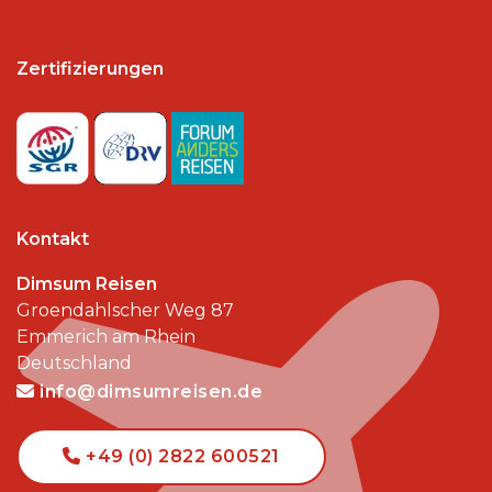
Zertifizierungen
Kontakt
Dimsum Reisen
Groendahlscher Weg 87
Emmerich am Rhein
Deutschland
info@dimsumreisen.de
+49 (0) 2822 600521