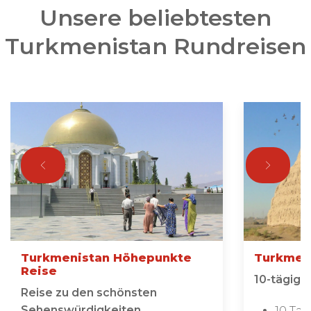
Unsere beliebtesten
Turkmenistan Rundreisen
Turkmenistan Höhepunkte
Turkmeni
Reise
10-tägige
Reise zu den schönsten
Sehenswürdigkeiten
10 Ta