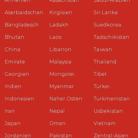
Armenien
Kasachstan
Saudi-Arabien
Aserbaidschan
Kirgisien
Sri Lanka
Bangladesch
Ladakh
Suedkorea
Bhutan
Laos
Tadschikistan
China
Libanon
Taiwan
Emirate
Malaysia
Thailand
Georgien
Mongolei
Tibet
Indien
Myanmar
Türkei
Indonesien
Naher Osten
Turkmenistan
Iran
Nepal
Usbekistan
Japan
Oman
Vietnam
Jordanien
Pakistan
Zentral-Asien