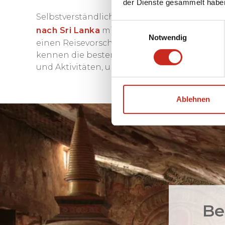
der Dienste gesammelt habe
Selbstverständlich stehen unsere Sri Lanka-R
Einwilligungsauswahl
nach Sri Lanka
mit Ihnen vorzubereiten. Ger
Notwendig
einen Reisevorschlag für Ihre Reise mit der 
kennen die besten Orte und kommen mit üb
und Aktivitäten, um Ihre Familienreise nach 
Ablehnen
Be