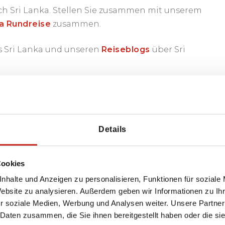
h Sri Lanka. Stellen Sie zusammen mit unserem
ka Rundreise
zusammen.
 Sri Lanka und unseren
Reiseblogs
über Sri
en idealen
Urlaub
nach Sri Lanka
!
Details
ür Familien in Asien. Eine Familienreise nach Sri
Cookies
, Surfen, Schnorcheln, Safaris zu Fuß oder im
nhalte und Anzeigen zu personalisieren, Funktionen für soziale
, Wildwasser-Rafting durch den Dschungel und
Website zu analysieren. Außerdem geben wir Informationen zu I
ern und das ganze Jahr über angenehmes
r soziale Medien, Werbung und Analysen weiter. Unsere Partner
 Kindern Urlaub machen? Schauen Sie sich unsere
 Daten zusammen, die Sie ihnen bereitgestellt haben oder die s