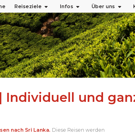
me
Reiseziele
Infos
Über uns
| Individuell und gan
isen nach Sri Lanka
.
Diese Reisen werden