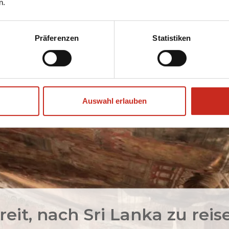
n.
eisespezialisten bereit, um Ihre
Familienreise
ne besprechen sie Ihre Wünsche und erstellen
Präferenzen
Statistiken
Familie nach Sri Lanka. Unsere Reisespezialisten
erraschenden Ideen für aufregende Ausflüge
Sri Lanka perfekt zu gestalten.
Auswahl erlauben
reit, nach Sri Lanka zu reis