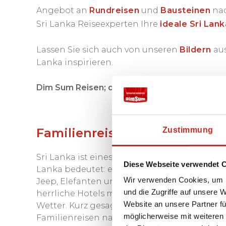
Angebot an
Rundreisen
und
Bausteinen
nac
Sri Lanka Reiseexperten Ihre
ideale Sri Lan
Lassen Sie sich auch von unseren
Bildern
aus
Lanka inspirieren.
Dim Sum Reisen; der Urlaubsspezialist für Ihr
Zustimmung
Familienreisen Sri Lanka
Sri Lanka ist eines der idealsten Reiseziele f
Diese Webseite verwendet 
Lanka bedeutet: endlose Strände, Schwimmen
Wir verwenden Cookies, um I
Jeep, Elefanten und Leoparden beobachten
und die Zugriffe auf unsere 
herrliche Hotels mit schönen Schwimmbäd
Website an unsere Partner fü
Wetter. Kurz gesagt; möchten Sie mit Ihren
möglicherweise mit weiteren
Familienreisen nach Sri Lanka an.