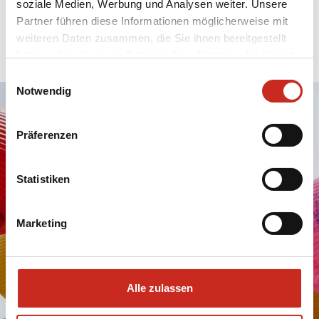
soziale Medien, Werbung und Analysen weiter. Unsere
DimSum Reisen; der Urlaubsspezialist für Ihren
Partner führen diese Informationen möglicherweise mit
idealen
Urlaub
nach Südkorea!
weiteren Daten zusammen, die Sie ihnen bereitgestellt
haben oder die sie im Rahmen Ihrer Nutzung der Dienste
gesammelt haben.
Einwilligungsauswahl
Notwendig
Bereit, Ihre
Präferenzen
Reise nach
Südkorea zu
Statistiken
starten? Unser
Marketing
Reisespezialist
gestaltet Ihre
Alle zulassen
Reise 100% nach