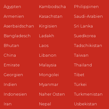
Ägypten
Kambodscha
Philippinen
Armenien
Kasachstan
Saudi-Arabien
Aserbaidschan
Kirgisien
Sri Lanka
Bangladesch
Ladakh
Suedkorea
Bhutan
Laos
Tadschikistan
China
Libanon
Taiwan
Emirate
Malaysia
Thailand
Georgien
Mongolei
Tibet
Indien
Myanmar
Türkei
Indonesien
Naher Osten
Turkmenistan
Iran
Nepal
Usbekistan