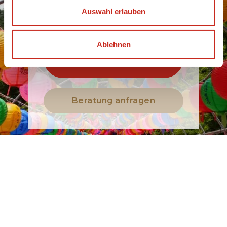
Maß!
Auswahl erlauben
Ablehnen
Buchen Sie eine
Rundreise
Beratung anfragen