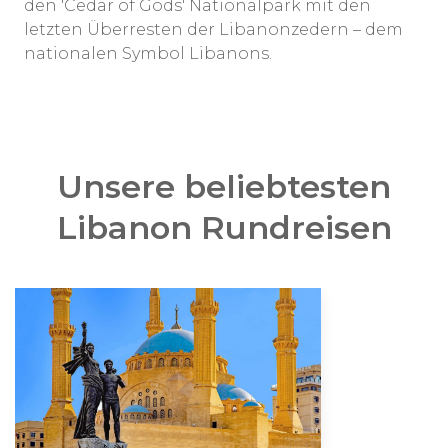
den 'Cedar of Gods' Nationalpark mit den
letzten Überresten der Libanonzedern – dem
nationalen Symbol Libanons.
Unsere beliebtesten
Libanon Rundreisen