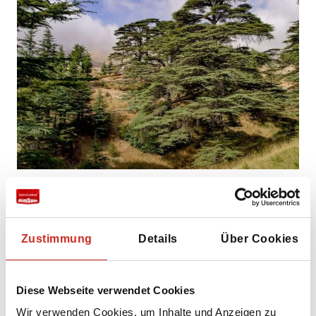
Individuelle Libanon Rundreisen
Wenn Sie auf individueller Basis eine Libanon
Zustimmung
Details
Über Cookies
Rundreise zusammenstellen möchten, hat
DimSum Reisen ein umfangreiches Angebot
an
individuellen Libanon Reisen
.
Diese Webseite verwendet Cookies
Selbstverständlich kann jede Libanon Reise
Wir verwenden Cookies, um Inhalte und Anzeigen zu