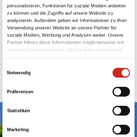
ganz nach Ihren Wünschen gestaltet werden.
personalisieren, Funktionen für soziale Medien anbieten
zu können und die Zugriffe auf unsere Website zu
Schauen Sie sich auch unsere Seite mit
Reisen
analysieren. Außerdem geben wir Informationen zu Ihrer
nach Libanon
.
Darüber finden Sie unser
Verwendung unserer Website an unsere Partner für
Angebot an
Rundreisen
und
Bausteinen
nach
soziale Medien, Werbung und Analysen weiter. Unsere
Libanon. Stellen Sie gemeinsam mit unserem
Partner führen diese Informationen möglicherweise mit
Libanon-Reisefachmann Ihre
ideale Libanon
weiteren Daten zusammen, die Sie ihnen bereitgestellt
Rundreise
zusammen.
haben oder die sie im Rahmen Ihrer Nutzung der Dienste
gesammelt haben.
Einwilligungsauswahl
DimSum Reisen; der Libanon Reisen-Spezialist
Notwendig
für Ihren idealen
Urlaub
nach Libanon!
Präferenzen
Statistiken
Bereit, Ihre
Reise nach
Marketing