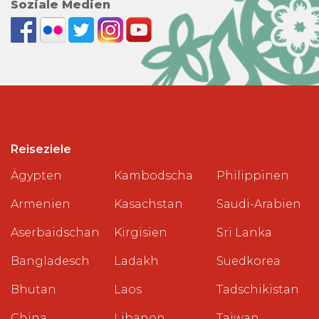
Soziale Medien
Reiseziele
Ägypten
Kambodscha
Philippinen
Armenien
Kasachstan
Saudi-Arabien
Aserbaidschan
Kirgisien
Sri Lanka
Bangladesch
Ladakh
Suedkorea
Bhutan
Laos
Tadschikistan
China
Libanon
Taiwan