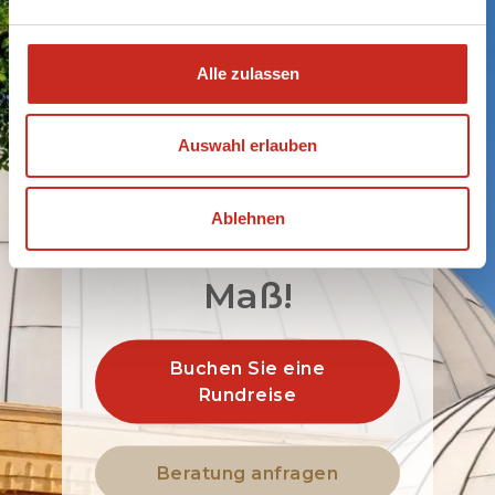
Libanon zu
beginnen?
Alle zulassen
Unser
Auswahl erlauben
Reisespezialist
gestaltet Ihre
Ablehnen
Reise 100% nach
Maß!
Buchen Sie eine
Rundreise
Beratung anfragen