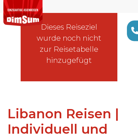
Dieses Reiseziel
wurde noch nicht
zur Reisetabelle
hinzugefügt
Libanon Reisen |
Individuell und