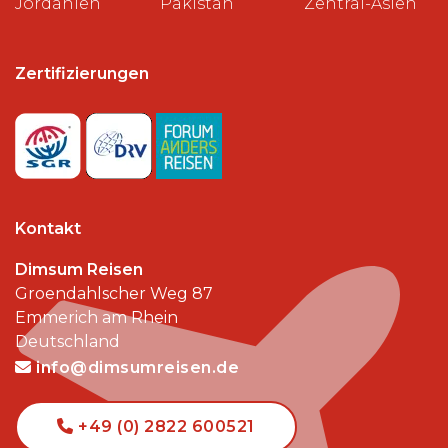
Jordanien
Pakistan
Zentral-Asien
Zertifizierungen
Kontakt
Dimsum Reisen
Groendahlscher Weg 87
Emmerich am Rhein
Deutschland
info@dimsumreisen.de
+49 (0) 2822 600521