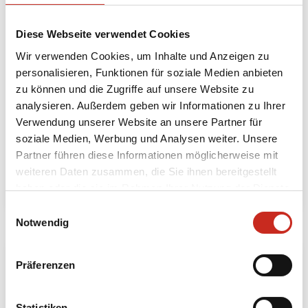
Diese Webseite verwendet Cookies
Wir verwenden Cookies, um Inhalte und Anzeigen zu
personalisieren, Funktionen für soziale Medien anbieten
zu können und die Zugriffe auf unsere Website zu
Pilgerreise zur Goldenen Felsenpagode
analysieren. Außerdem geben wir Informationen zu Ihrer
3 Tage
Verwendung unserer Website an unsere Partner für
ab 245 € pro Person
soziale Medien, Werbung und Analysen weiter. Unsere
Partner führen diese Informationen möglicherweise mit
weiteren Daten zusammen, die Sie ihnen bereitgestellt
Mehr lesen
haben oder die sie im Rahmen Ihrer Nutzung der Dienste
gesammelt haben.
Einwilligungsauswahl
Notwendig
Präferenzen
Statistiken