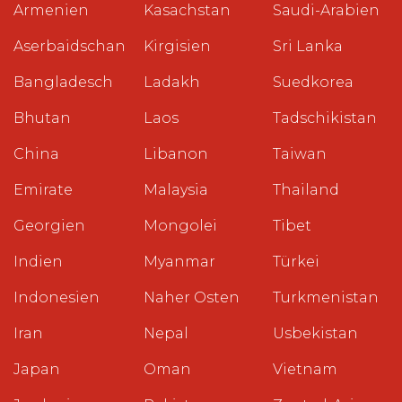
Armenien
Kasachstan
Saudi-Arabien
Aserbaidschan
Kirgisien
Sri Lanka
Bangladesch
Ladakh
Suedkorea
Bhutan
Laos
Tadschikistan
China
Libanon
Taiwan
Emirate
Malaysia
Thailand
Georgien
Mongolei
Tibet
Indien
Myanmar
Türkei
Indonesien
Naher Osten
Turkmenistan
Iran
Nepal
Usbekistan
Japan
Oman
Vietnam