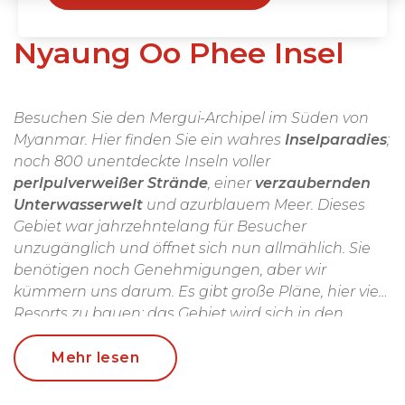
Nyaung Oo Phee Insel
Besuchen Sie den Mergui-Archipel im Süden von
Myanmar. Hier finden Sie ein wahres
Inselparadies
;
noch 800 unentdeckte Inseln voller
perlpulverweißer Strände
, einer
verzaubernden
Unterwasserwelt
und azurblauem Meer. Dieses
Gebiet war jahrzehntelang für Besucher
unzugänglich und öffnet sich nun allmählich. Sie
benötigen noch Genehmigungen, aber wir
kümmern uns darum. Es gibt große Pläne, hier viele
Resorts zu bauen; das Gebiet wird sich in den
kommenden Jahren zweifellos stark verändern.
Unser Rat:
Gehen Sie jetzt, bevor es zu spät ist!
Mehr lesen
Während dieser Reise wohnen Sie in einem guten