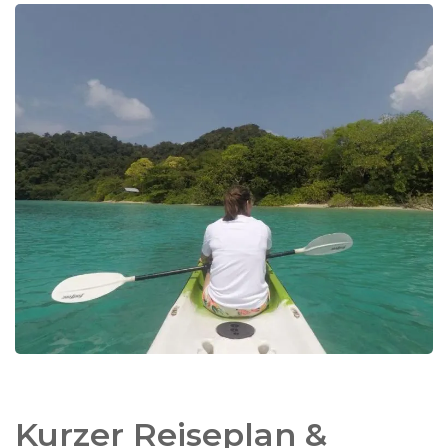
Resort auf der
Nyaung Oo Phee Insel
. Eine
wunderschöne Insel in einer
verzaubernden Bucht
mit einem perlpulverweißen Strand. Vom Strand
gelangen Sie direkt zu einigen
atemberaubenden
Schnorchelplätzen
, die voll mit buntem Korallen
und tropischen Fischen sind. Sie können kajaken
und es werden regelmäßig Schnorchelausflüge
organisiert. Die Insel wird stark von Thais aus der
nahegelegenen thailändischen Grenzstadt
Ranong besucht. Wenn Sie
mehr Ruhe wünschen
,
empfehlen wir Ihnen einen Aufenthalt auf der
gegenüberliegenden
McLeod Insel
. Mehr Natur
(Nashornvögel!)
, eine wunderschöne Bucht und
ein Strand, aber beachten Sie, dass die Unterkünfte
einfacher sind.
Kurzer Reiseplan &