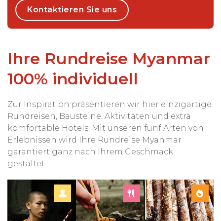
Kontaktieren Sie uns
Ihre Rundreise Myanmar
100% individuell
Zur Inspiration präsentieren wir hier einzigartige
Rundreisen, Bausteine, Aktivitäten und extra
komfortable Hotels. Mit unseren fünf Arten von
Erlebnissen wird Ihre Rundreise Myanmar
garantiert ganz nach Ihrem Geschmack
gestaltet.