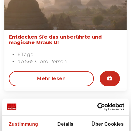
Entdecken Sie das unberührte und
magische Mrauk U!
6 Tage
ab 585 € pro Person
Mehr lesen
Zustimmung
Details
Über Cookies