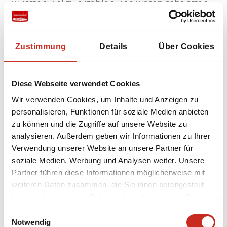
wussten viel zu erzählen und waren sehr offen,
sogar über Politik und andere sensible
Themen. Lob an beide Herren!
Zustimmung
Details
Über Cookies
Der Guide, der mit uns von Mandalay nach
Pindaya fuhr, hatte hingegen sehr wenig
Mehrwert. Es macht keinen Sinn, auf dieser
Diese Webseite verwendet Cookies
Strecke einen Guide mitzunehmen. Die Fahrt
Wir verwenden Cookies, um Inhalte und Anzeigen zu
nach Pindaya war wunderschön. Es wäre eine
personalisieren, Funktionen für soziale Medien anbieten
Idee, dies standardmäßig anzubieten.
zu können und die Zugriffe auf unsere Website zu
analysieren. Außerdem geben wir Informationen zu Ihrer
Der Fahrer, den wir in Mandalay (und von
Verwendung unserer Website an unsere Partner für
Mandalay nach Pindaya) hatten, war gut,
soziale Medien, Werbung und Analysen weiter. Unsere
meiner Meinung nach besser als der Guide. Wir
Partner führen diese Informationen möglicherweise mit
möchten Ihnen gerne mitgeben, dass es sich
weiteren Daten zusammen, die Sie ihnen bereitgestellt
lohnt, die Umgebung von Mandalay in das
haben oder die sie im Rahmen Ihrer Nutzung der Dienste
Programm aufzunehmen. Es ist ziemlich
gesammelt haben.
weitläufig, die touristischen Highlights liegen
Einwilligungsauswahl
weit auseinander und ohne Auto hätten wir es
Notwendig