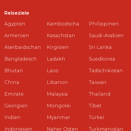
Reiseziele
Ägypten
Kambodscha
Philippinen
Armenien
Kasachstan
Saudi-Arabien
Aserbaidschan
Kirgisien
Sri Lanka
Bangladesch
Ladakh
Suedkorea
Bhutan
Laos
Tadschikistan
China
Libanon
Taiwan
Emirate
Malaysia
Thailand
Georgien
Mongolei
Tibet
Indien
Myanmar
Türkei
Indonesien
Naher Osten
Turkmenistan