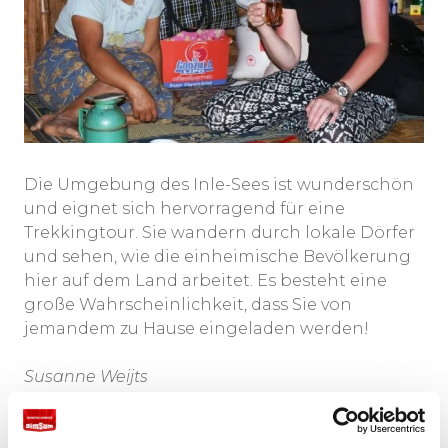
Die Umgebung des Inle-Sees ist wunderschön
und eignet sich hervorragend für eine
Trekkingtour. Sie wandern durch lokale Dörfer
und sehen, wie die einheimische Bevölkerung
hier auf dem Land arbeitet. Es besteht eine
große Wahrscheinlichkeit, dass Sie von
jemandem zu Hause eingeladen werden!
Susanne Weijts