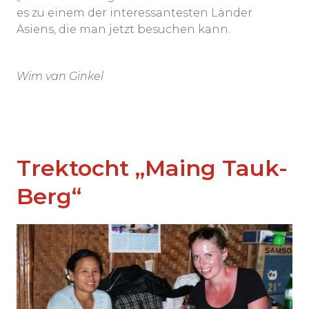
es zu einem der interessantesten Länder
Asiens, die man jetzt besuchen kann.
Wim van Ginkel
Trektocht „Maing Tauk-
Berg“