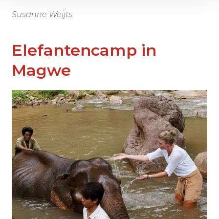
Susanne Weijts
Elefantencamp in
Magwe