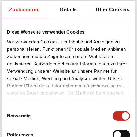
Loikaw
Zustimmung
Details
Über Cookies
Diese Webseite verwendet Cookies
Wir verwenden Cookies, um Inhalte und Anzeigen zu
personalisieren, Funktionen für soziale Medien anbieten
zu können und die Zugriffe auf unsere Website zu
analysieren. Außerdem geben wir Informationen zu Ihrer
Verwendung unserer Website an unsere Partner für
soziale Medien, Werbung und Analysen weiter. Unsere
Partner führen diese Informationen möglicherweise mit
weiteren Daten zusammen, die Sie ihnen bereitgestellt
haben oder die sie im Rahmen Ihrer Nutzung der Dienste
Ein Ort, der mir während meiner Reise durch
gesammelt haben.
Einwilligungsauswahl
Myanmar sehr im Gedächtnis geblieben ist, ist
Notwendig
Loikaw. Loikaw liegt im wenig besuchten
Kayah-Staat. Ein großer Teil dieses Gebiets ist
Präferenzen
leider immer noch für Ausländer gesperrt, aber