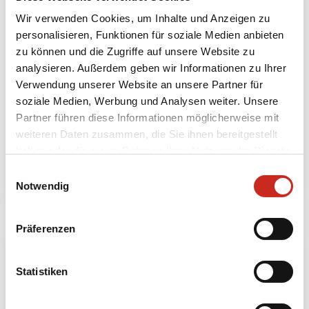
Wir verwenden Cookies, um Inhalte und Anzeigen zu
personalisieren, Funktionen für soziale Medien anbieten
zu können und die Zugriffe auf unsere Website zu
analysieren. Außerdem geben wir Informationen zu Ihrer
Inselhopping im Trang-Archipel
Verwendung unserer Website an unsere Partner für
soziale Medien, Werbung und Analysen weiter. Unsere
7 Tage
Partner führen diese Informationen möglicherweise mit
ab 850 € pro Person
weiteren Daten zusammen, die Sie ihnen bereitgestellt
haben oder die sie im Rahmen Ihrer Nutzung der Dienste
gesammelt haben.
Mehr lesen
Einwilligungsauswahl
Notwendig
Präferenzen
Statistiken