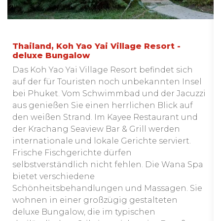
Thailand, Koh Yao Yai Village Resort -
deluxe Bungalow
Das Koh Yao Yai Village Resort befindet sich
auf der für Touristen noch unbekannten Insel
bei Phuket. Vom Schwimmbad und der Jacuzzi
aus genießen Sie einen herrlichen Blick auf
den weißen Strand. Im Kayee Restaurant und
der Krachang Seaview Bar & Grill werden
internationale und lokale Gerichte serviert.
Frische Fischgerichte dürfen
selbstverständlich nicht fehlen. Die Wana Spa
bietet verschiedene
Schönheitsbehandlungen und Massagen. Sie
wohnen in einer großzügig gestalteten
deluxe Bungalow, die im typischen