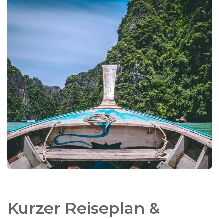
In einigen Orten besteht die Möglichkeit, ein
komfortableres Hotel
zu wählen. Unten finden
Sie unsere Standards Hotelauswahl (gute,
kleinere Mittelklassehotels, womöglich an
schönen Standorten) sowie die von uns
ausgewählten Hotel-Upgrades mit den
entsprechenden Aufpreisen.
Änderungen in der Route und der Anzahl der
Tage sind selbstverständlich möglich. Wir
gestalten Ihre Reise
persönlich 100% nach Ihren
Vorstellungen!
Kurzer Reiseplan &