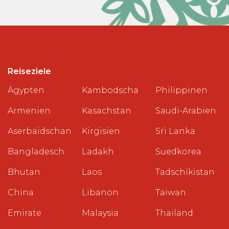
Reiseziele
Ägypten
Kambodscha
Philippinen
Armenien
Kasachstan
Saudi-Arabien
Aserbaidschan
Kirgisien
Sri Lanka
Bangladesch
Ladakh
Suedkorea
Bhutan
Laos
Tadschikistan
China
Libanon
Taiwan
Emirate
Malaysia
Thailand