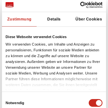
Thailändische Küche
Die thailändische Küche ist im Allgemeinen
scharf. Es wird viel mit Kokos, Zitronengras,
Zustimmung
Details
Über Cookies
Ingwer und rotem Pfeffer gekocht. Die
Gerichte bestehen aus Fleisch oder Fisch, die
mit Gemüse und Klebreis serviert werden. Den
Diese Webseite verwendet Cookies
Klebreis essen Sie mit den Fingern. In Thailand
Wir verwenden Cookies, um Inhalte und Anzeigen zu
gibt es keine ausgeprägte Frühstückskultur.
personalisieren, Funktionen für soziale Medien anbieten
Oft wird morgens mit übrig gebliebenem Reis
zu können und die Zugriffe auf unsere Website zu
vom Vorabend etwas wie Khao Pad Khai
analysieren. Außerdem geben wir Informationen zu Ihrer
(gebratener Reis mit Ei) zubereitet. Auch
Verwendung unserer Website an unsere Partner für
scharfe Gerichte, die im Westen eher als
soziale Medien, Werbung und Analysen weiter. Unsere
Abendessen gelten, werden in Thailand
Partner führen diese Informationen möglicherweise mit
problemlos morgens gegessen. In den Hotels
weiteren Daten zusammen, die Sie ihnen bereitgestellt
wird in der Regel ein amerikanisches Frühstück
haben oder die sie im Rahmen Ihrer Nutzung der Dienste
serviert, ergänzt durch thailändische Speisen.
gesammelt haben.
Einwilligungsauswahl
Notwendig
Das bekannteste thailändische Gericht ist Pad