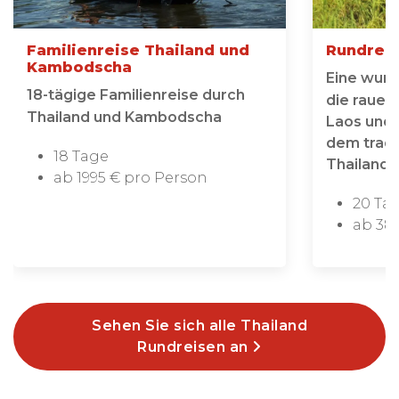
Familienreise Thailand und
Rundreis
Kambodscha
Eine wun
18-tägige Familienreise durch
die rauen
Thailand und Kambodscha
Laos und
dem tradi
18 Tage
Thailands
ab 1995 € pro Person
20 Ta
ab 38
Sehen Sie sich alle Thailand
Rundreisen an