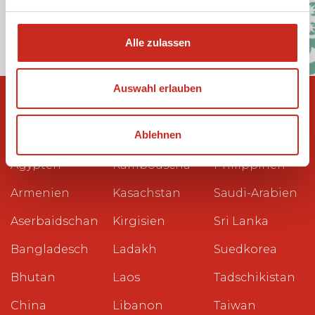
Alle zulassen
Auswahl erlauben
Ablehnen
Reiseziele
Ägypten
Kambodscha
Philippinen
Armenien
Kasachstan
Saudi-Arabien
Aserbaidschan
Kirgisien
Sri Lanka
Bangladesch
Ladakh
Suedkorea
Bhutan
Laos
Tadschikistan
China
Libanon
Taiwan