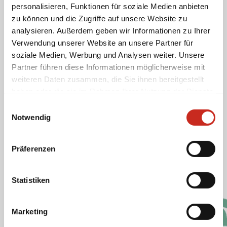
Ich stimme der Verwendung meiner E-Mail-
personalisieren, Funktionen für soziale Medien anbieten
Adresse zu, damit ich den Newsletter von Dimsum
zu können und die Zugriffe auf unsere Website zu
Reisen erhalten kann.
analysieren. Außerdem geben wir Informationen zu Ihrer
Verwendung unserer Website an unsere Partner für
soziale Medien, Werbung und Analysen weiter. Unsere
Partner führen diese Informationen möglicherweise mit
weiteren Daten zusammen, die Sie ihnen bereitgestellt
Cookies und Datenschutz
haben oder die sie im Rahmen Ihrer Nutzung der Dienste
gesammelt haben.
Die Website von Dimsum Reisen verwendet
Einwilligungsauswahl
Notwendig
Cookies. Diese Cookies unterscheiden wir in die
Kategorien funktionale, analytische, Werbe- und
Social-Media-Cookies.
Präferenzen
Cookie-Richtlinie Dimsum Reisen
Statistiken
Datenschutzrichtlinie
Marketing
Soziale Medien