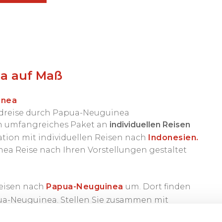
a auf Maß
inea
undreise durch Papua-Neuguinea
n umfangreiches Paket an
individuellen Reisen
tion mit individuellen Reisen nach
Indonesien.
ea Reise nach Ihren Vorstellungen gestaltet
Reisen nach
Papua-Neuguinea
um. Dort finden
a-Neuguinea. Stellen Sie zusammen mit
n Ihre
ideale Papua-Neuguinea Rundreise