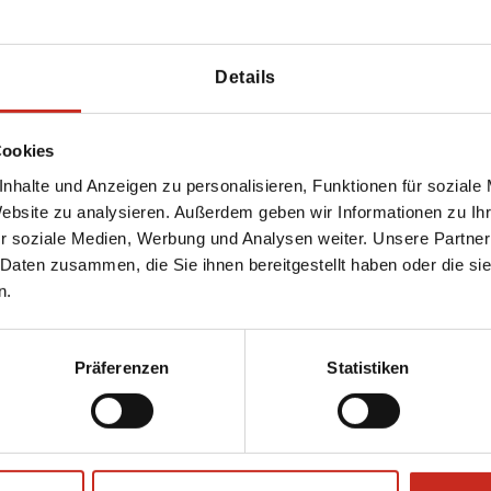
 unseren
Fotos
von Papua-Neuguinea und
Details
.
 ideale
Urlaub
nach Papua-Neuguinea!
Cookies
nhalte und Anzeigen zu personalisieren, Funktionen für soziale
Website zu analysieren. Außerdem geben wir Informationen zu I
r soziale Medien, Werbung und Analysen weiter. Unsere Partner
 Daten zusammen, die Sie ihnen bereitgestellt haben oder die s
n.
Präferenzen
Statistiken