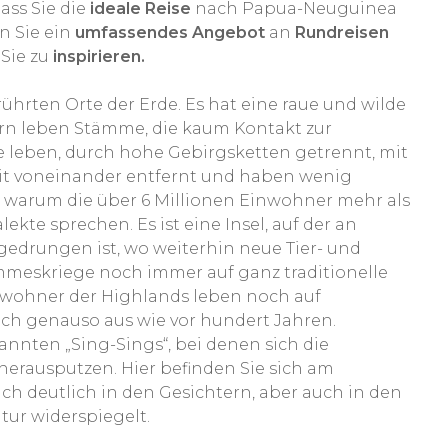
ass Sie die
ideale Reise
nach Papua-Neuguinea
n Sie ein
umfassendes Angebot
an
Rundreisen
Sie zu
inspirieren.
ührten Orte der Erde. Es hat eine raue und wilde
rn leben Stämme, die kaum Kontakt zur
 leben, durch hohe Gebirgsketten getrennt, mit
it voneinander entfernt und haben wenig
, warum die über 6 Millionen Einwohner mehr als
te sprechen. Es ist eine Insel, auf der an
gedrungen ist, wo weiterhin neue Tier- und
meskriege noch immer auf ganz traditionelle
ewohner der Highlands leben noch auf
och genauso aus wie vor hundert Jahren.
annten „Sing-Sings“, bei denen sich die
erausputzen. Hier befinden Sie sich am
ch deutlich in den Gesichtern, aber auch in den
ur widerspiegelt.