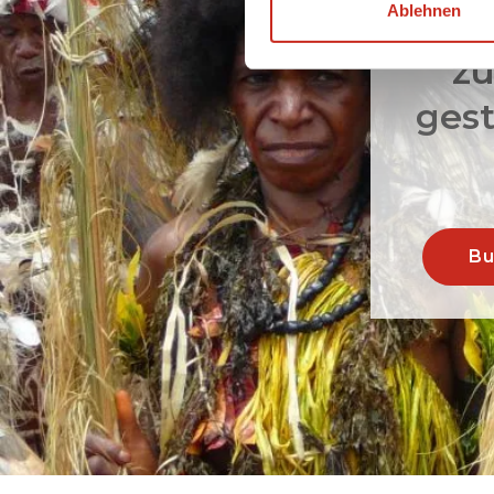
Ablehnen
Ber
zu
gest
Bu