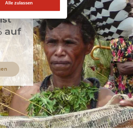
Alle zulassen
inea
ist
% auf
gen