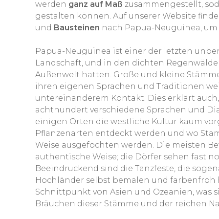
werden
ganz auf Maß
zusammengestellt, sod
gestalten können. Auf unserer Website finde
und
Bausteinen
nach Papua-Neuguinea, um 
Papua-Neuguinea ist einer der letzten unber
Landschaft, und in den dichten Regenwälde
Außenwelt hatten. Große und kleine Stämme
ihren eigenen Sprachen und Traditionen we
untereinanderem Kontakt. Dies erklärt auch
achthundert verschiedene Sprachen und Dialek
einigen Orten die westliche Kultur kaum vor
Pflanzenarten entdeckt werden und wo Stam
Weise ausgefochten werden. Die meisten B
authentische Weise; die Dörfer sehen fast n
Beeindruckend sind die Tanzfeste, die sogen
Hochländer selbst bemalen und farbenfroh h
Schnittpunkt von Asien und Ozeanien, was si
Bräuchen dieser Stämme und der reichen Nat