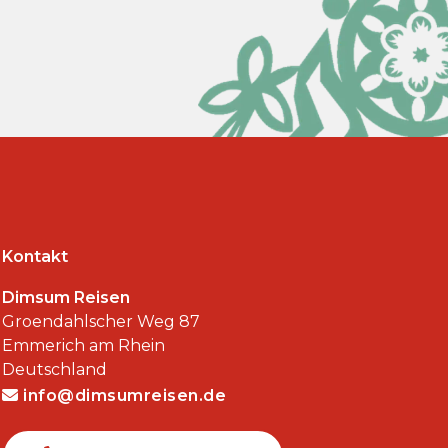
Kontakt
Dimsum Reisen
Groendahlscher Weg 87
Emmerich am Rhein
Deutschland
info@dimsumreisen.de