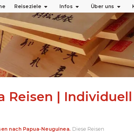
me
Reiseziele
Infos
Über uns
Reisen | Individuell
isen nach Papua-Neuguinea.
Diese Reisen