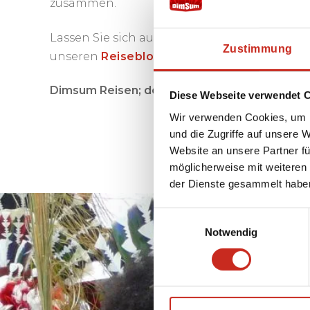
zusammen.
Lassen Sie sich auch einmal inspirieren von
Zustimmung
unseren
Reiseblogs
über Papua-Neuguinea
Dimsum Reisen; der Ferien-Spezialist für Ihre
Diese Webseite verwendet 
Wir verwenden Cookies, um I
und die Zugriffe auf unsere 
Website an unsere Partner fü
möglicherweise mit weiteren
der Dienste gesammelt habe
Einwilligungsauswahl
Notwendig