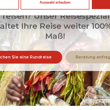
Auswahl erlauben
eit, um nach Papua-Neugu
 reisen? Unser Reisespezial
altet Ihre Reise weiter 100
Maß!
chen Sie eine Rundreise
Beratung anfra