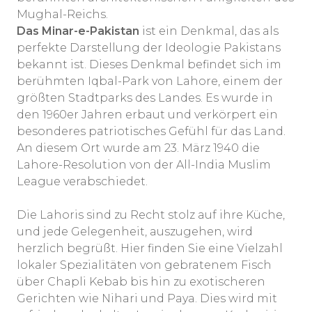
Mughal-Reichs.
Das Minar-e-Pakistan
ist ein Denkmal, das als
perfekte Darstellung der Ideologie Pakistans
bekannt ist. Dieses Denkmal befindet sich im
berühmten Iqbal-Park von Lahore, einem der
größten Stadtparks des Landes. Es wurde in
den 1960er Jahren erbaut und verkörpert ein
besonderes patriotisches Gefühl für das Land.
An diesem Ort wurde am 23. März 1940 die
Lahore-Resolution von der All-India Muslim
League verabschiedet.
Die Lahoris sind zu Recht stolz auf ihre Küche,
und jede Gelegenheit, auszugehen, wird
herzlich begrüßt. Hier finden Sie eine Vielzahl
lokaler Spezialitäten von gebratenem Fisch
über Chapli Kebab bis hin zu exotischeren
Gerichten wie Nihari und Paya. Dies wird mit