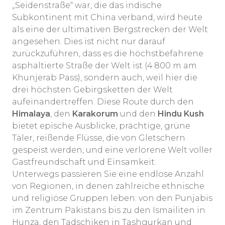
„Seidenstraße“ war, die das indische
Subkontinent mit China verband, wird heute
als eine der ultimativen Bergstrecken der Welt
angesehen. Dies ist nicht nur darauf
zurückzuführen, dass es die höchstbefahrene
asphaltierte Straße der Welt ist (4.800 m am
Khunjerab Pass), sondern auch, weil hier die
drei höchsten Gebirgsketten der Welt
aufeinandertreffen. Diese Route durch den
Himalaya
, den
Karakorum
und den
Hindu Kush
bietet epische Ausblicke, prächtige, grüne
Täler, reißende Flüsse, die von Gletschern
gespeist werden, und eine verlorene Welt voller
Gastfreundschaft und Einsamkeit.
Unterwegs passieren Sie eine endlose Anzahl
von Regionen, in denen zahlreiche ethnische
und religiöse Gruppen leben: von den Punjabis
im Zentrum Pakistans bis zu den Ismailiten in
Hunza, den Tadschiken in Tashgurkan und