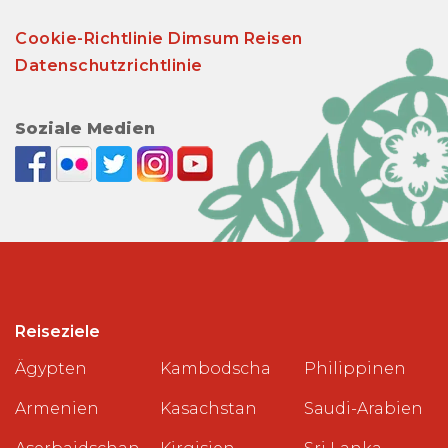
Cookie-Richtlinie Dimsum Reisen
Datenschutzrichtlinie
Soziale Medien
Reiseziele
Ägypten
Kambodscha
Philippinen
Armenien
Kasachstan
Saudi-Arabien