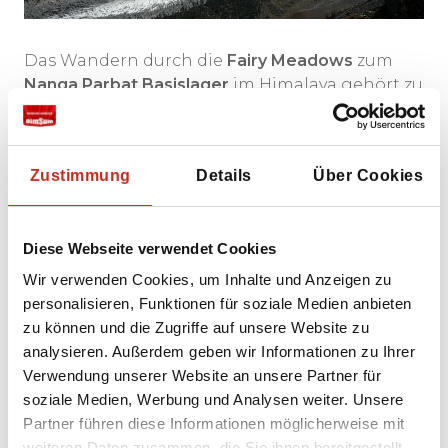
Das Wandern durch die
Fairy Meadows
zum
Nanga Parbat Basislager
im Himalaya gehört zu
den beliebtesten und zugänglichsten
Trekkingtouren des Landes, und das aus gutem
Grund. Sie erhalten einen ungehinderten Blick
Zustimmung
Details
Über Cookies
auf Nanga Parbat, einen der höchsten Berge
des Landes mit 8.125 m, ohne eine mehrtägige
Tour unternehmen zu müssen. Die Fairy
Diese Webseite verwendet Cookies
Meadows liegen in einer grünen, üppigen
Ebene, von der aus Sie einen beeindruckenden
Wir verwenden Cookies, um Inhalte und Anzeigen zu
Blick auf Nanga Parbat haben. Das Nanga
personalisieren, Funktionen für soziale Medien anbieten
Parbat Basislager ist überraschend gut
zu können und die Zugriffe auf unsere Website zu
erreichbar, da es sich „nur“ 4 Stunden Fußweg
analysieren. Außerdem geben wir Informationen zu Ihrer
von den Fairy Meadows entfernt befindet. Der
Verwendung unserer Website an unsere Partner für
Weg führt durch einen Alpenwald zu einer
soziale Medien, Werbung und Analysen weiter. Unsere
beeindruckenden Gletscherlandschaft. Wenn
Partner führen diese Informationen möglicherweise mit
Sie in Pakistan unterwegs sind, ist ein Besuch
weiteren Daten zusammen, die Sie ihnen bereitgestellt