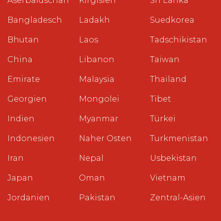
Aserbaidschan
Kirgisien
Sri Lanka
Bangladesch
Ladakh
Suedkorea
Bhutan
Laos
Tadschikistan
China
Libanon
Taiwan
Emirate
Malaysia
Thailand
Georgien
Mongolei
Tibet
Indien
Myanmar
Türkei
Indonesien
Naher Osten
Turkmenistan
Iran
Nepal
Usbekistan
Japan
Oman
Vietnam
Jordanien
Pakistan
Zentral-Asien