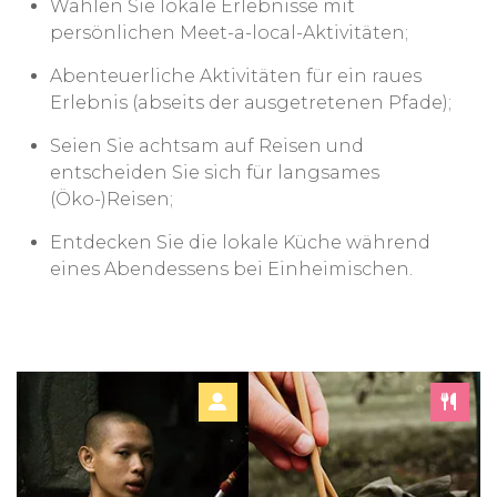
Wählen Sie lokale Erlebnisse mit
persönlichen Meet-a-local-Aktivitäten;
Abenteuerliche Aktivitäten für ein raues
Erlebnis (abseits der ausgetretenen Pfade);
Seien Sie achtsam auf Reisen und
entscheiden Sie sich für langsames
(Öko-)Reisen;
Entdecken Sie die lokale Küche während
eines Abendessens bei Einheimischen.