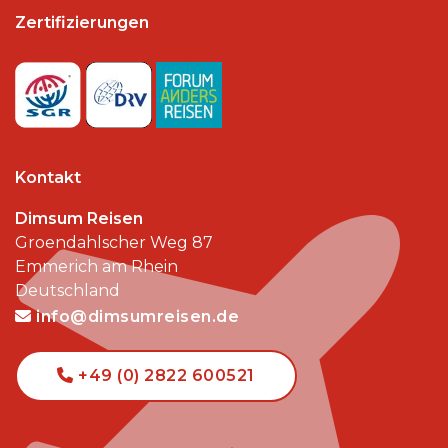
Zertifizierungen
Kontakt
Dimsum Reisen
Groendahlscher Weg 87
Emmerich am Rhein
Deutschland
info@dimsumreisen.de
+49 (0) 2822 600521