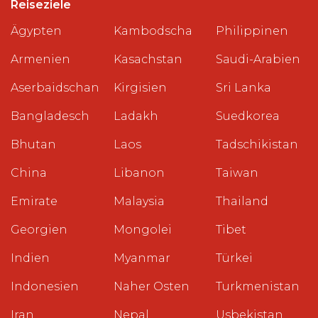
Reiseziele
Ägypten
Kambodscha
Philippinen
Armenien
Kasachstan
Saudi-Arabien
Aserbaidschan
Kirgisien
Sri Lanka
Bangladesch
Ladakh
Suedkorea
Bhutan
Laos
Tadschikistan
China
Libanon
Taiwan
Emirate
Malaysia
Thailand
Georgien
Mongolei
Tibet
Indien
Myanmar
Türkei
Indonesien
Naher Osten
Turkmenistan
Iran
Nepal
Usbekistan