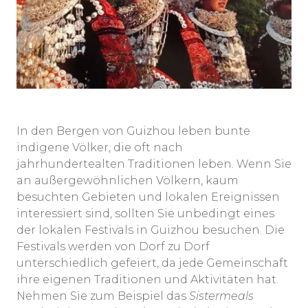
In den Bergen von Guizhou leben bunte
indigene Völker, die oft nach
jahrhundertealten Traditionen leben. Wenn Sie
an außergewöhnlichen Völkern, kaum
besuchten Gebieten und lokalen Ereignissen
interessiert sind, sollten Sie unbedingt eines
der lokalen Festivals in Guizhou besuchen. Die
Festivals werden von Dorf zu Dorf
unterschiedlich gefeiert, da jede Gemeinschaft
ihre eigenen Traditionen und Aktivitäten hat.
Nehmen Sie zum Beispiel das
Sistermeals