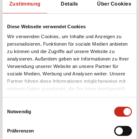
Zustimmung
Details
Über Cookies
Setzen Sie den Fokus auf Aktiv (Wanderungen
Diese Webseite verwendet Cookies
in den Bergen an verschiedenen Orten in
Wir verwenden Cookies, um Inhalte und Anzeigen zu
China);
personalisieren, Funktionen für soziale Medien anbieten
Wählen Sie lokale Erlebnisse, mit
zu können und die Zugriffe auf unsere Website zu
persönlichen Meet-a-local-Aktivitäten;
analysieren. Außerdem geben wir Informationen zu Ihrer
Verwendung unserer Website an unsere Partner für
Abenteuerliche Aktivitäten für ein raues
soziale Medien, Werbung und Analysen weiter. Unsere
Erlebnis (gehen Sie abseits der
Partner führen diese Informationen möglicherweise mit
ausgetretenen Pfade und besuchen Sie
weiteren Daten zusammen, die Sie ihnen bereitgestellt
beispielsweise die Bergvölker im Süden
haben oder die sie im Rahmen Ihrer Nutzung der Dienste
Chinas);
gesammelt haben.
Einwilligungsauswahl
Vertiefung: Erleben Sie Natur, Kunst,
Notwendig
Architektur und Geschichte
;
Entdecken Sie die lokale Küche bei einem
Präferenzen
Essen bei den Menschen zu Hause.