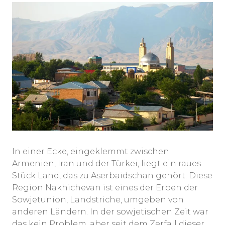
In einer Ecke, eingeklemmt zwischen
Armenien, Iran und der Türkei, liegt ein raues
Stück Land, das zu Aserbaidschan gehört. Diese
Region Nakhichevan ist eines der Erben der
Sowjetunion, Landstriche, umgeben von
anderen Ländern. In der sowjetischen Zeit war
das kein Problem, aber seit dem Zerfall dieser