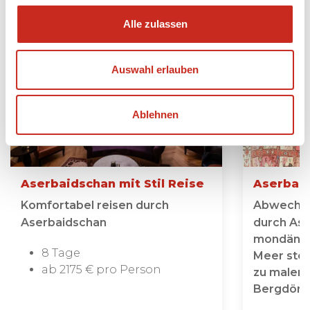
Alle zulassen
Auswahl erlauben
Ablehnen
Aserbaidschan mit Stil Reise
Aserbaid
Komfortabel reisen durch
Abwechsl
Aserbaidschan
durch Ase
mondäne 
8 Tage
Meer steh
ab 2175 € pro Person
zu maleri
Bergdörfe