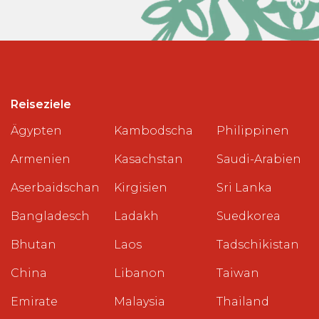
Reiseziele
Ägypten
Kambodscha
Philippinen
Armenien
Kasachstan
Saudi-Arabien
Aserbaidschan
Kirgisien
Sri Lanka
Bangladesch
Ladakh
Suedkorea
Bhutan
Laos
Tadschikistan
China
Libanon
Taiwan
Emirate
Malaysia
Thailand