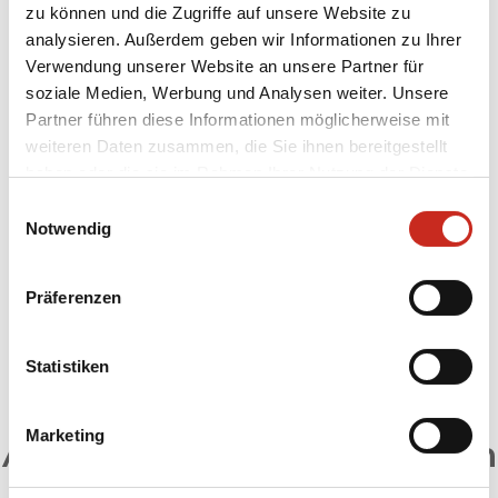
zu können und die Zugriffe auf unsere Website zu
analysieren. Außerdem geben wir Informationen zu Ihrer
Verwendung unserer Website an unsere Partner für
soziale Medien, Werbung und Analysen weiter. Unsere
Partner führen diese Informationen möglicherweise mit
weiteren Daten zusammen, die Sie ihnen bereitgestellt
haben oder die sie im Rahmen Ihrer Nutzung der Dienste
gesammelt haben.
Einwilligungsauswahl
Notwendig
Präferenzen
Meet a local
Foodies
Statistiken
Unsere beliebtesten
Marketing
Aserbaidschan Rundreisen