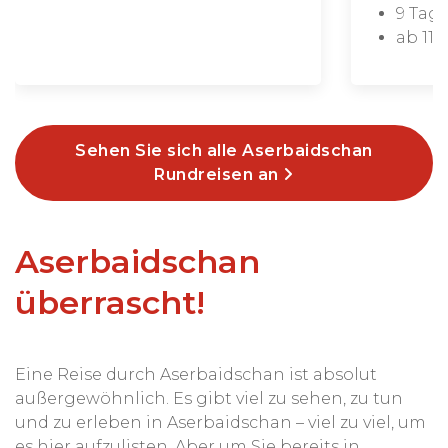
9 Tag
ab 117
Sehen Sie sich alle Aserbaidschan
Rundreisen an
Aserbaidschan
überrascht!
Eine Reise durch Aserbaidschan ist absolut
außergewöhnlich. Es gibt viel zu sehen, zu tun
und zu erleben in Aserbaidschan – viel zu viel, um
es hier aufzulisten. Aber um Sie bereits in