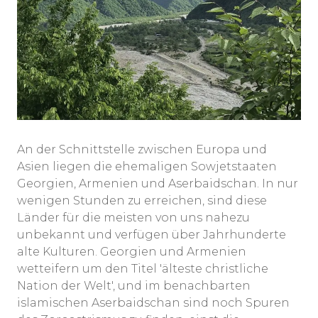
An der Schnittstelle zwischen Europa und
Asien liegen die ehemaligen Sowjetstaaten
Georgien, Armenien und Aserbaidschan. In nur
wenigen Stunden zu erreichen, sind diese
Länder für die meisten von uns nahezu
unbekannt und verfügen über Jahrhunderte
alte Kulturen. Georgien und Armenien
wetteifern um den Titel 'älteste christliche
Nation der Welt', und im benachbarten
islamischen Aserbaidschan sind noch Spuren