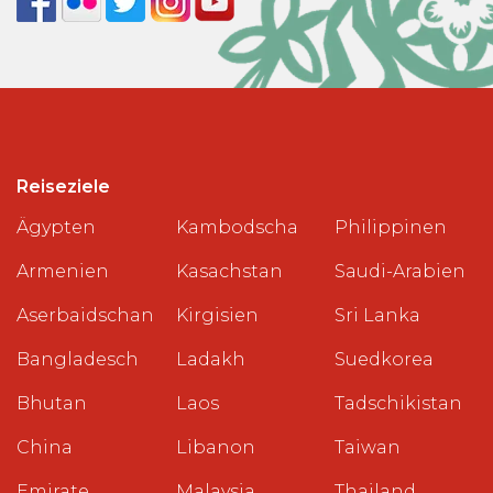
Reiseziele
Ägypten
Kambodscha
Philippinen
Armenien
Kasachstan
Saudi-Arabien
Aserbaidschan
Kirgisien
Sri Lanka
Bangladesch
Ladakh
Suedkorea
Bhutan
Laos
Tadschikistan
China
Libanon
Taiwan
Emirate
Malaysia
Thailand