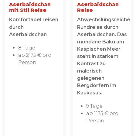
Aserbaidschan
Aserbaidschan
mit Stil Reise
Reise
Komfortabel reisen
Abwechslungsreiche
durch
Rundreise durch
Aserbaidschan
Aserbaidschan. Das
mondäne Baku am
8 Tage
Kaspischen Meer
ab 2175 € pro
steht in starkem
Person
Kontrast zu
malerisch
gelegenen
Bergdörfern im
Kaukasus.
9 Tage
ab 1175 € pro
Person