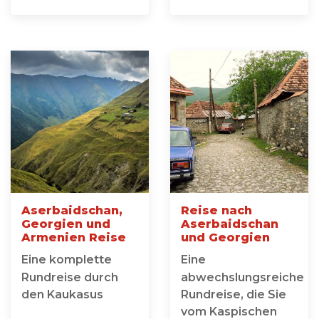
Aserbaidschan,
Reise nach
Georgien und
Aserbaidschan
Armenien Reise
und Georgien
Eine komplette
Eine
Rundreise durch
abwechslungsreiche
den Kaukasus
Rundreise, die Sie
vom Kaspischen