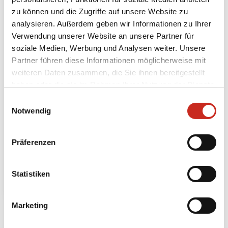
zu können und die Zugriffe auf unsere Website zu
analysieren. Außerdem geben wir Informationen zu Ihrer
Aserbaidschan
Selfdrive
Verwendung unserer Website an unsere Partner für
soziale Medien, Werbung und Analysen weiter. Unsere
Reisen Sie durch
Partner führen diese Informationen möglicherweise mit
das Land des
weiteren Daten zusammen, die Sie ihnen bereitgestellt
Feuers mit
haben oder die sie im Rahmen Ihrer Nutzung der Dienste
optimaler Freiheit
gesammelt haben.
Einwilligungsauswahl
in Ihrem eigenen
Notwendig
Mietwagen
10 Tage
Präferenzen
ab 1295 € pro
Person
Statistiken
Marketing