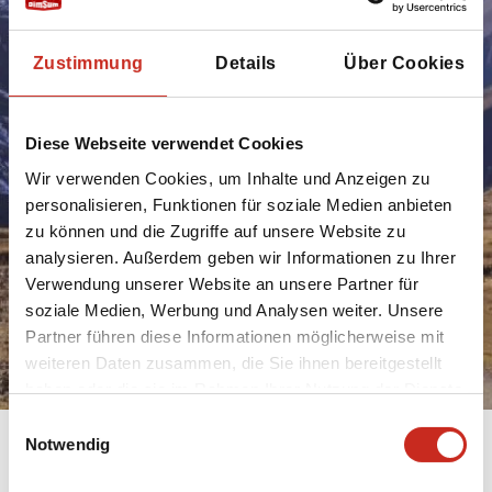
Reise 100% nach
Zustimmung
Details
Über Cookies
Ihren
Vorstellungen!
Diese Webseite verwendet Cookies
Wir verwenden Cookies, um Inhalte und Anzeigen zu
personalisieren, Funktionen für soziale Medien anbieten
Buchen Sie eine
zu können und die Zugriffe auf unsere Website zu
Rundreise
analysieren. Außerdem geben wir Informationen zu Ihrer
Aserbaidschan
Verwendung unserer Website an unsere Partner für
soziale Medien, Werbung und Analysen weiter. Unsere
Partner führen diese Informationen möglicherweise mit
Beratung anfragen
weiteren Daten zusammen, die Sie ihnen bereitgestellt
haben oder die sie im Rahmen Ihrer Nutzung der Dienste
gesammelt haben.
Einwilligungsauswahl
Notwendig