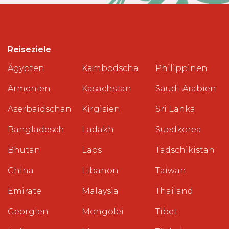
Reiseziele
Ägypten
Kambodscha
Philippinen
Armenien
Kasachstan
Saudi-Arabien
Aserbaidschan
Kirgisien
Sri Lanka
Bangladesch
Ladakh
Suedkorea
Bhutan
Laos
Tadschikistan
China
Libanon
Taiwan
Emirate
Malaysia
Thailand
Georgien
Mongolei
Tibet