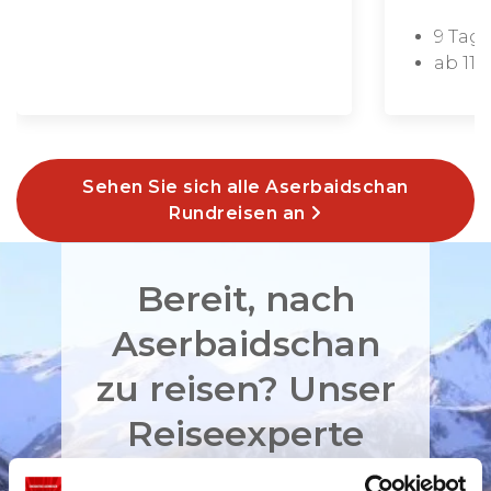
9 Tag
ab 117
Sehen Sie sich alle Aserbaidschan
Rundreisen an
Bereit, nach
Aserbaidschan
zu reisen? Unser
Reiseexperte
gestaltet Ihre