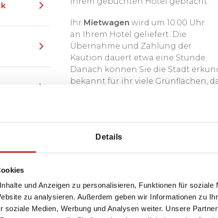
Ihrem gebuchten Hotel gebracht.
Sommer in ihren
ek
 Pferdeherden
weiden zu
Ihr
Mietwagen
wird um 10:00 Uhr
irgisen können besser
an Ihrem Hotel geliefert. Die
sagt.
Übernahme und Zahlung der
an, die Ihre Reise viel
Kaution dauert etwa eine Stunde.
nf Erlebniswelten:
Danach können Sie die Stadt erkun
lle, die es wünschen (off
bekannt für ihr viele Grünflächen,
l),
Meet a local
der interessantesten Parks befinde
 genügend Genuss für
und der
Dubovy-Park
. Dies sind typ
spielen, verliebte Paare träumen, A
Bewohner Schatten suchen und Brau
 Tage sind
Details
Panfilov-Park ist voller Jahrmarkta
öglich, ein Auto mit
durch viele Skulpturen verschönert
t fahren. Wir gestalten
Aleksei Fetisov (1842-1894)
gegründe
Cookies
t
!
der Stadt verantwortlich ist.
nhalte und Anzeigen zu personalisieren, Funktionen für soziale
Ein interessantes Relikt der russis
Website zu analysieren. Außerdem geben wir Informationen zu I
russische Kirche
in der
Jibek Jolu
. D
r soziale Medien, Werbung und Analysen weiter. Unsere Partner