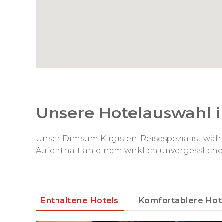
Tag 14: Son Kul – Bischkek
Tag 15: Abreise von Bischkek
Unsere Hotelauswahl i
Unser Dimsum Kirgisien-Reisespezialist wähl
Aufenthalt an einem wirklich unvergesslich
Enthaltene Hotels
Komfortablere Hot