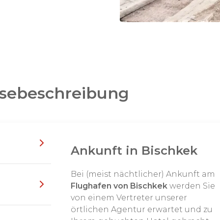
en von Kirgisien
temberaubenden
slanbob
bei Tash Rabat und Son
isebeschreibung
d ihrem Lebensstil
chönsten
Länder Asiens.
Ankunft in Bischkek
 ein 'vergessenes'
991 ist es ein
Bei (meist nächtlicher) Ankunft am
es
Gebirgsland, das im
Flughafen von Bischkek
werden Sie
ll sehen Sie
verschneite
von einem Vertreter unserer
e Bergseen
. Industrie,
örtlichen Agentur erwartet und zu
den. Die Täler werden