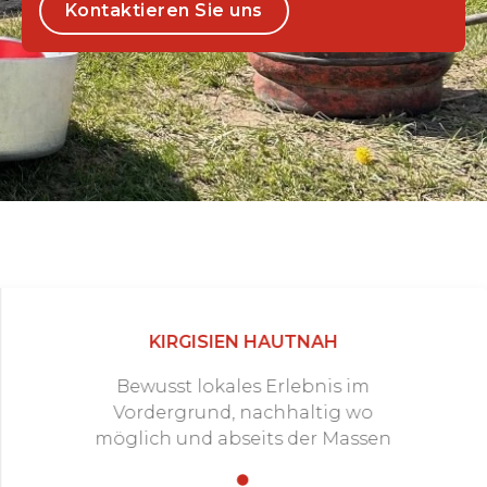
Kontaktieren Sie uns
KIRGISIEN HAUTNAH
Bewusst lokales Erlebnis im
Vordergrund, nachhaltig wo
möglich und abseits der Massen