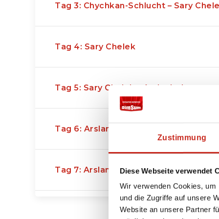
größtenteils von
Nomaden
bewohnt, die im 
Tag 3: Chychkan-Schlucht – Sary Chel
Filzzelten (
Jurten
) leben, um ihre
Schaf- und
lassen. Pferde sehen Sie überall, denn die K
reiten als laufen, wie ein altes Sprichwort be
Tag 4: Sary Chelek
In vielen Orten bieten wir
schöne Aktivitäten
umfassender machen – ganz nach unseren fü
Aktiv
(Wandern und Radfahren),
Rough
für a
the beaten track),
Vertiefung
(Zen, Slow Trave
Tag 5: Sary Chelek – Arslanbob
(persönliche Meet-a-Local-Aktivitäten) und
Foodies
.
Tag 6: Arslanbob
Änderungen in der Route und der Anzahl der
Zustimmung
selbstverständlich möglich. So ist es auch m
Fahrer zu wählen, falls Sie lieber nicht selbs
Tag 7: Arslanbob – Osh
Diese Webseite verwendet 
Ihre Reise
persönlich 100 % maßgeschneider
Wir verwenden Cookies, um I
und die Zugriffe auf unsere 
Website an unsere Partner fü
Tag 8: Osh – Kazarman