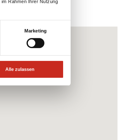
chischer, römischer und ägyptischer
ie im Rahmen Ihrer Nutzung
eppichen und Wandbehängen, aber die
it Gemälden. Der
Osh-Basar
ist der
s lebendiger Ort, um das lokale Volk
Marketing
Alle zulassen