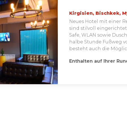
Kirgisien, Bischkek, M
Neues Hotel mit einer 
sind stilvoll eingericht
Safe, WLAN sowie Dusche
halbe Stunde Fußweg vom
besteht auch die Mögli
Enthalten auf Ihrer Run