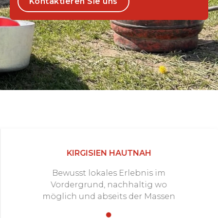
Kontaktieren Sie uns
KIRGISIEN HAUTNAH
Bewusst lokales Erlebnis im
Vordergrund, nachhaltig wo
möglich und abseits der Massen