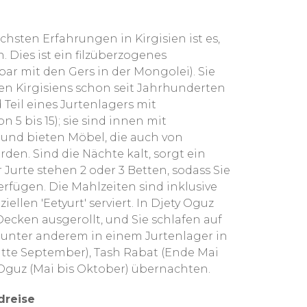
hsten Erfahrungen in Kirgisien ist es,
n. Dies ist ein filzüberzogenes
ar mit den Gers in der Mongolei). Sie
en Kirgisiens schon seit Jahrhunderten
 Teil eines Jurtenlagers mit
 5 bis 15); sie sind innen mit
 und bieten Möbel, die auch von
n. Sind die Nächte kalt, sorgt ein
 Jurte stehen 2 oder 3 Betten, sodass Sie
erfügen. Die Mahlzeiten sind inklusive
ellen 'Eetyurt' serviert. In Djety Oguz
cken ausgerollt, und Sie schlafen auf
unter anderem in einem Jurtenlager in
itte September), Tash Rabat (Ende Mai
Oguz (Mai bis Oktober) übernachten.
dreise