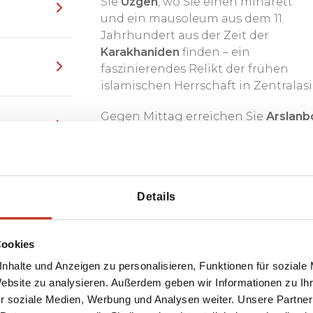
Sie
Uzgen
, wo Sie einen minarett
und ein mausoleum aus dem 11.
Jahrhundert aus der Zeit der
Karakhaniden
finden – ein
faszinierendes Relikt der frühen
islamischen Herrschaft in Zentralasi
Gegen Mittag erreichen Sie
Arslanb
ausgedehnten
Walnusswälder
bekan
einheimischen Familie in einer
Hom
kirgisische Mahlzeit. Nach dem Mit
bis 4-stündigen
Ausritt
durch das Ta
Details
Möglichkeit, die natürliche Schönh
hautnah zu erleben.
Cookies
nhalte und Anzeigen zu personalisieren, Funktionen für soziale
Website zu analysieren. Außerdem geben wir Informationen zu I
r soziale Medien, Werbung und Analysen weiter. Unsere Partner