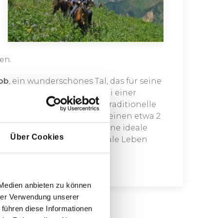
en.
ob
, ein wunderschönes Tal, das für seine
nt ist. Sie übernachten bei einer
estay
und genießen eine traditionelle
tagessen unternehmen Sie einen etwa 2
l und den Walnusswald – eine ideale
Über Cookies
eit der Gegend und das lokale Leben
 Medien anbieten zu können
hrer Verwendung unserer
 führen diese Informationen