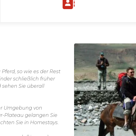
nder schließlich früher
 sehen Sie überall
der Umgebung von
r-Plateau gelangen Sie
chten Sie in Homestays.