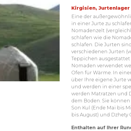
Kirgisien, Jurtenlager
Eine der außergewöhnlic
in einer Jurte zu schlafe
Nomadenzelt (vergleichb
schlafen wie die Nomad
schlafen. Die Jurten sind
verschiedenen Jurten (von
Teppichen ausgestattet
Nomaden verwendet werde
Ofen für Wärme. In einer
über Ihre eigene Jurte v
und werden in einer spezi
werden Matratzen und De
dem Boden. Sie können 
Son Kul (Ende Mai bis M
bis August) und Dzhety 
Enthalten auf Ihrer Run