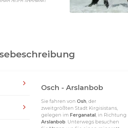
önnen auch (längere)
n.
isebeschreibung
Osch - Arslanbob
Sie fahren von
Osh
, der
zweitgrößten Stadt Kirgisistans,
gelegen im
Ferganatal
, in Richtung
Arslanbob
. Unterwegs besuchen