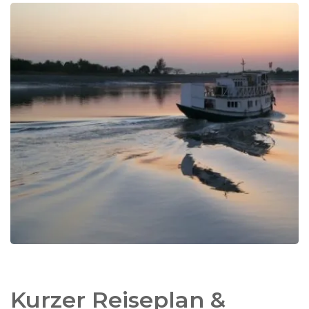
Flüssen.
Hier unternehmen Sie Bootsfahrten und gehen auf
die Suche nach Tigern und anderer Wildtiere,
darunter viele exotische Vogelarten. Sie begegnen
einigen der weltweit seltensten Tierarten, darunter
der Sumpf-Perdrix, der braunflügelige Eisvogel, der
Pallas-Seeadler und viele andere Vögel. Doch die
Sundarbans sind vor allem bekannt für die fast 300
Tiger, die hier umherstreifen. Diese Tiger haben sich
sogar so angepasst, dass sie schwimmen können.
Natürlich ist die Wahrscheinlichkeit, Tiger zu sehen,
eher gering.
Kurzer Reiseplan &