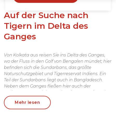
Auf der Suche nach
Tigern im Delta des
Ganges
Von Kolkata aus reisen Sie ins Delta des Ganges,
wo der Fluss in den Golf von Bengalen mündet; hier
befinden sich die Sundarbans, das größte
Naturschutzgebiet und Tigerreservat Indiens. Ein
Teil der Sundarbans liegt auch in Bangladesch.
Neben dem Ganges fließen hier auch der
Brahmaputra und der Meghna ins Meer. Sie finden
das größte Mangrovenwaldgebiet der Welt vor, 70%
Mehr lesen
der Fläche liegen im Salzwasser, und das Gebiet
besteht aus hunderten von Bächen und kleinen