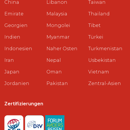
China
Libanon
Taiwan
Emirate
Malaysia
Thailand
Georgien
Mongolei
Tibet
Indien
Myanmar
Türkei
Indonesien
Naher Osten
Turkmenistan
Iran
Nepal
Usbekistan
Japan
Oman
Vietnam
Jordanien
Pakistan
Zentral-Asien
Zertifizierungen