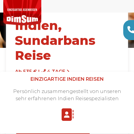
Indien,
Sundarbans
Reise
Ab 535 € |
4 TAGE
EINZIGARTIGE INDIEN REISEN
Persönlich zusammengestellt von unseren
sehr erfahrenen Indien Reisespezialisten
Angebot anfordern