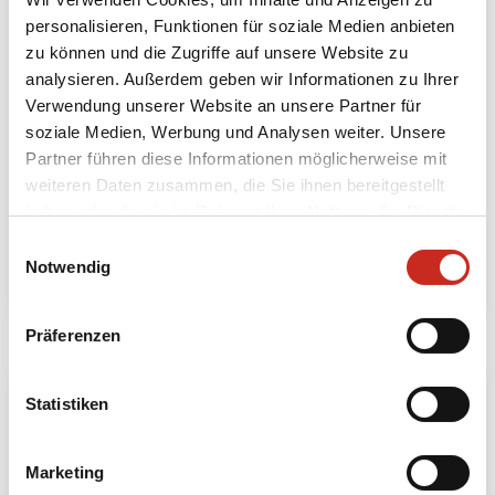
personalisieren, Funktionen für soziale Medien anbieten
zu können und die Zugriffe auf unsere Website zu
analysieren. Außerdem geben wir Informationen zu Ihrer
Verwendung unserer Website an unsere Partner für
Indien, Delhi
soziale Medien, Werbung und Analysen weiter. Unsere
Partner führen diese Informationen möglicherweise mit
2 Tage
weiteren Daten zusammen, die Sie ihnen bereitgestellt
ab 100 € pro Person
haben oder die sie im Rahmen Ihrer Nutzung der Dienste
gesammelt haben.
Einwilligungsauswahl
Mehr lesen
Notwendig
Präferenzen
Statistiken
Marketing