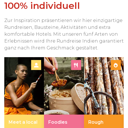
100% individuell
Zur Inspiration präsentieren wir hier einzigartige
Rundreisen, Bausteine, Aktivitäten und extra
komfortable Hotels. Mit unseren fünf Arten von
Erlebnissen wird Ihre Rundreise Indien garantiert
ganz nach Ihrem Geschmack gestaltet.
Meet a local
Foodies
Rough