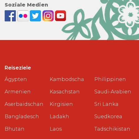
Soziale Medien
Reiseziele
Ägypten
Kambodscha
Philippinen
Armenien
Kasachstan
Saudi-Arabien
Aserbaidschan
Kirgisien
Sri Lanka
Bangladesch
Ladakh
Suedkorea
Bhutan
Laos
Tadschikistan