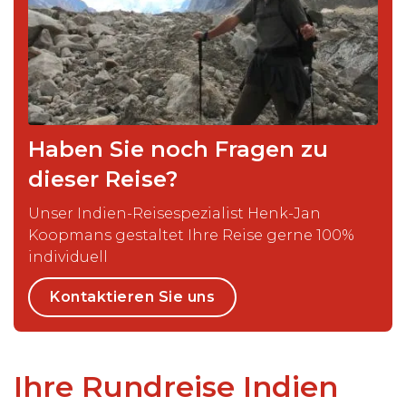
Haben Sie noch Fragen zu
dieser Reise?
Unser Indien-Reisespezialist Henk-Jan
Koopmans gestaltet Ihre Reise gerne 100%
individuell
Kontaktieren Sie uns
Ihre Rundreise Indien