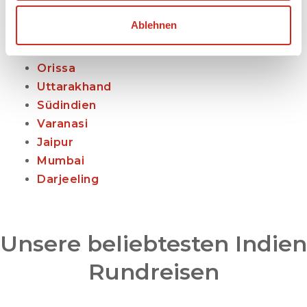
Arunachal Pradesh
Ablehnen
Kinnaur und Spiti
Neu-Delhi
Orissa
Uttarakhand
Südindien
Varanasi
Jaipur
Mumbai
Darjeeling
Unsere beliebtesten Indien
Rundreisen