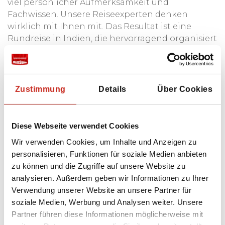
viel persönlicher Aufmerksamkeit und
Fachwissen. Unsere Reiseexperten denken
wirklich mit Ihnen mit. Das Resultat ist eine
Rundreise in Indien, die hervorragend organisiert
und zudem auf Ihre Wünsche abgestimmt ist. Die
Möglichkeiten in Indien sind sehr vielfältig:
Zustimmung
Details
Über Cookies
Besuchen Sie Indien
Diese Webseite verwendet Cookies
Wir verwenden Cookies, um Inhalte und Anzeigen zu
Fokussieren Sie sich auf Aktive (Wanderungen
personalisieren, Funktionen für soziale Medien anbieten
in den Bergen);
zu können und die Zugriffe auf unsere Website zu
Wählen Sie lokale Erlebnisse mit
analysieren. Außerdem geben wir Informationen zu Ihrer
persönlichen Meet-a-local-Aktivitäten;
Verwendung unserer Website an unsere Partner für
soziale Medien, Werbung und Analysen weiter. Unsere
Abenteuerliche Aktivitäten für ein raues
Partner führen diese Informationen möglicherweise mit
Erlebnis (gehen Sie abseits der