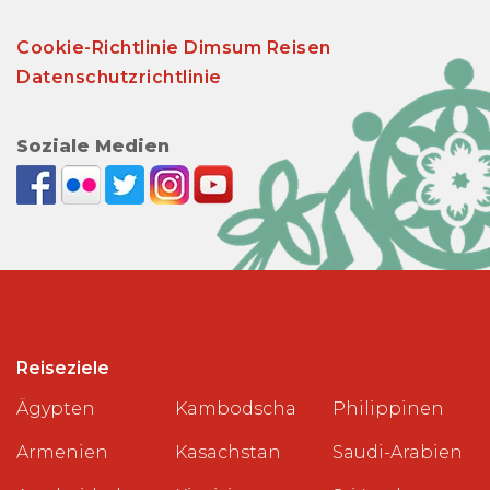
Cookie-Richtlinie Dimsum Reisen
Datenschutzrichtlinie
Soziale Medien
Reiseziele
Ägypten
Kambodscha
Philippinen
Armenien
Kasachstan
Saudi-Arabien