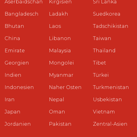
Aserbaidschan
Kirgisien
Sri Lanka
Bangladesch
Ladakh
Suedkorea
Bhutan
Laos
Tadschikistan
China
Libanon
Taiwan
Emirate
Malaysia
Thailand
Georgien
Mongolei
Tibet
Indien
Myanmar
Türkei
Indonesien
Naher Osten
Turkmenistan
Iran
Nepal
Usbekistan
Japan
Oman
Vietnam
Jordanien
Pakistan
Zentral-Asien