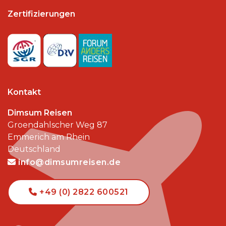
Zertifizierungen
Kontakt
Dimsum Reisen
Groendahlscher Weg 87
Emmerich am Rhein
Deutschland
info@dimsumreisen.de
+49 (0) 2822 600521