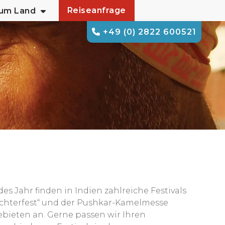
Reiseanfrage
zum Land
+49 (0) 2822 600521
des Jahr finden in Indien zahlreiche Festivals
ichterfest“ und der Pushkar-Kamelmesse
bieten an. Gerne passen wir Ihren