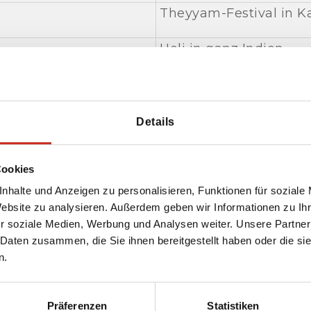
Theyyam-Festival in K
Holi in ganz Indien
Kawant-Festival in Ka
Tarnetar-Festival in 
Details
Diwali-Festival in ganz
Cookies
Sonepur-Festival in S
nhalte und Anzeigen zu personalisieren, Funktionen für soziale
Website zu analysieren. Außerdem geben wir Informationen zu I
r soziale Medien, Werbung und Analysen weiter. Unsere Partner
Pushkar-Kamelmesse 
 Daten zusammen, die Sie ihnen bereitgestellt haben oder die s
n.
Hornbill-Festival in K
Kumbh Mela in Allaha
Präferenzen
Statistiken