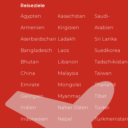
Reiseziele
Ägypten
Kasachstan
Saudi-
Armenien
Kirgisien
Arabien
Aserbaidschan
Ladakh
Sri Lanka
Bangladesch
Laos
Suedkorea
Bhutan
Libanon
Tadschikistan
China
Malaysia
Taiwan
Emirate
Mongolei
Thailand
Georgien
Myanmar
Tibet
Indien
Naher Osten
Türkei
Indonesien
Nepal
Turkmenista