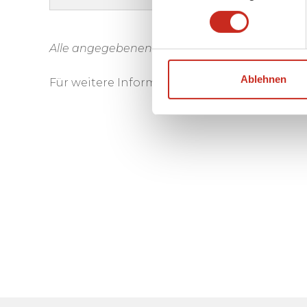
Alle angegebenen Daten sind Änderungen un
Ablehnen
Für weitere Informationen zu unseren Festiva