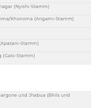
anagar (Nyishi-Stamm)
Kohima/Khonoma (Angami-Stamm)
o (Apatani-Stamm)
ng (Galo-Stamm)
Khargone und Jhabua (Bhils und