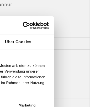
annur
want
Wankaner
Über Cookies
 Indien
onepur
 Medien anbieten zu können
hrer Verwendung unserer
 führen diese Informationen
in Pushkar
ie im Rahmen Ihrer Nutzung
ohima
bad
Marketing