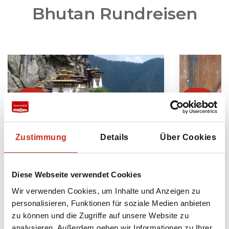
Bhutan Rundreisen
Zustimmung
Details
Über Cookies
Quer durch Bhutan Reise
Bhutan 
Diese Webseite verwendet Cookies
Von West- nach Ostbhutan / Paro
Einzigart
Wir verwenden Cookies, um Inhalte und Anzeigen zu
- Thimphu - Punakha - Bumthang
weniger b
personalisieren, Funktionen für soziale Medien anbieten
- Mongar - Trashigang
Bhutans
zu können und die Zugriffe auf unsere Website zu
analysieren. Außerdem geben wir Informationen zu Ihrer