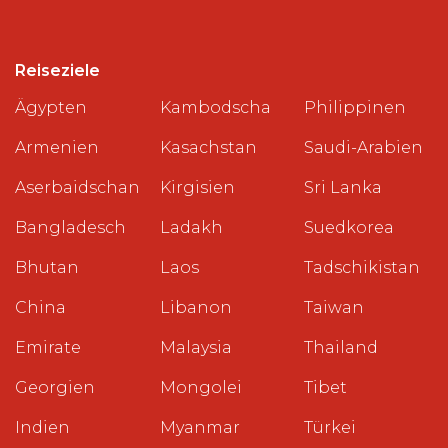
Reiseziele
Ägypten
Kambodscha
Philippinen
Armenien
Kasachstan
Saudi-Arabien
Aserbaidschan
Kirgisien
Sri Lanka
Bangladesch
Ladakh
Suedkorea
Bhutan
Laos
Tadschikistan
China
Libanon
Taiwan
Emirate
Malaysia
Thailand
Georgien
Mongolei
Tibet
Indien
Myanmar
Türkei