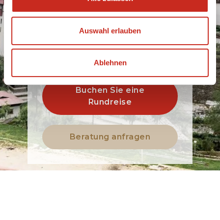
Reise 100% nach
Ihren
Auswahl erlauben
Vorstellungen!
Ablehnen
Buchen Sie eine
Rundreise
Beratung anfragen