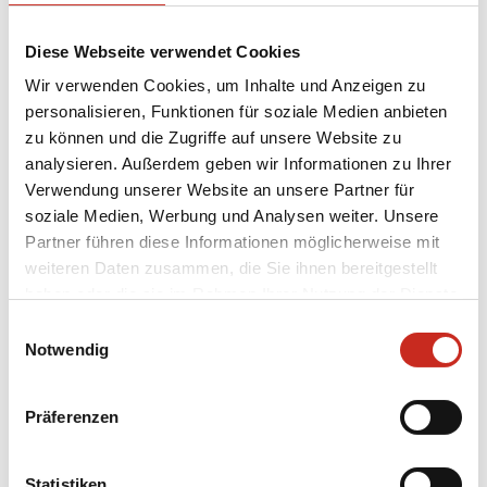
Monarchie gewährleistet, und das Land kennt
keine großen Konflikte.
Diese Webseite verwendet Cookies
Wir verwenden Cookies, um Inhalte und Anzeigen zu
personalisieren, Funktionen für soziale Medien anbieten
Religion und
zu können und die Zugriffe auf unsere Website zu
analysieren. Außerdem geben wir Informationen zu Ihrer
Glauben in
Verwendung unserer Website an unsere Partner für
soziale Medien, Werbung und Analysen weiter. Unsere
Bhutan
Partner führen diese Informationen möglicherweise mit
weiteren Daten zusammen, die Sie ihnen bereitgestellt
haben oder die sie im Rahmen Ihrer Nutzung der Dienste
In Bhutan ist der Buddhismus die
gesammelt haben.
Einwilligungsauswahl
dominierende Religion und spielt eine zentrale
Notwendig
Rolle im täglichen Leben, der Kultur und den
Traditionen. Etwa 75 % der Bevölkerung folgt
Präferenzen
dem Buddhismus, hauptsächlich der tibetisch-
buddhistischen Drukpa-Kagyu-Schule.
Buddhismus ist nicht nur Religion, sondern
Statistiken