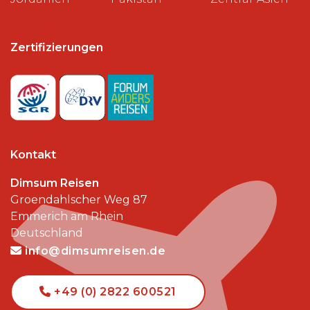
Zertifizierungen
Kontakt
Dimsum Reisen
Groendahlscher Weg 87
Emmerich am Rhein
Deutschland
info@dimsumreisen.de
+49 (0) 2822 600521