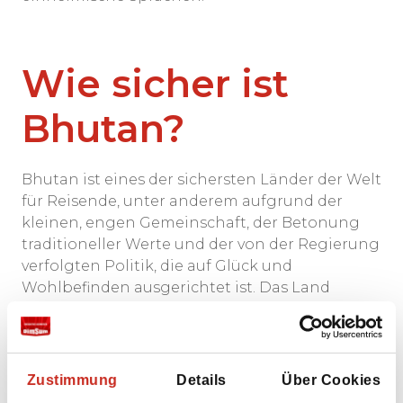
Wie sicher ist
Bhutan?
Bhutan ist eines der sichersten Länder der Welt
für Reisende, unter anderem aufgrund der
kleinen, engen Gemeinschaft, der Betonung
traditioneller Werte und der von der Regierung
verfolgten Politik, die auf Glück und
Wohlbefinden ausgerichtet ist. Das Land
verzeichnet eine sehr niedrige
Kriminalitätsrate, insbesondere im Hinblick auf
Gewaltverbrechen, und kleinere Delikte wie
Taschendiebstahl kommen selten vor.
Zustimmung
Details
Über Cookies
Politische Stabilität wird durch die geschätzte