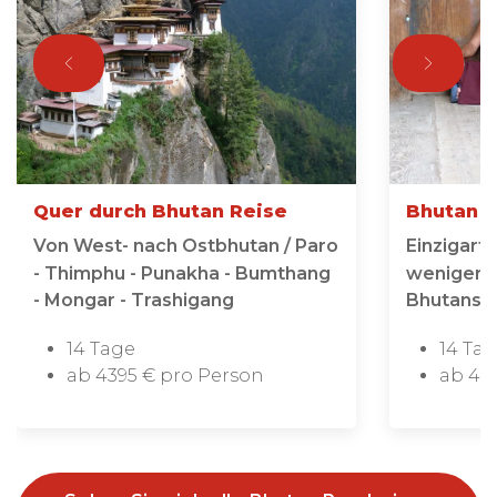
Quer durch Bhutan Reise
Bhutan 
Von West- nach Ostbhutan / Paro
Einzigart
- Thimphu - Punakha - Bumthang
weniger b
- Mongar - Trashigang
Bhutans
14 Tage
14 Ta
ab 4395 € pro Person
ab 44