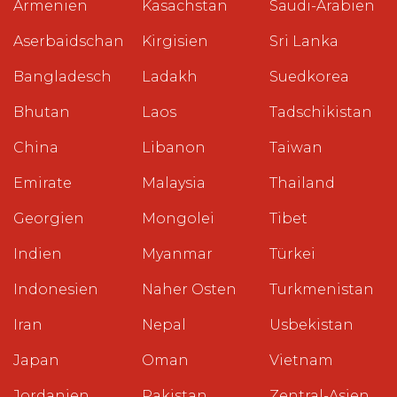
Armenien
Kasachstan
Saudi-Arabien
Aserbaidschan
Kirgisien
Sri Lanka
Bangladesch
Ladakh
Suedkorea
Bhutan
Laos
Tadschikistan
China
Libanon
Taiwan
Emirate
Malaysia
Thailand
Georgien
Mongolei
Tibet
Indien
Myanmar
Türkei
Indonesien
Naher Osten
Turkmenistan
Iran
Nepal
Usbekistan
Japan
Oman
Vietnam
Jordanien
Pakistan
Zentral-Asien