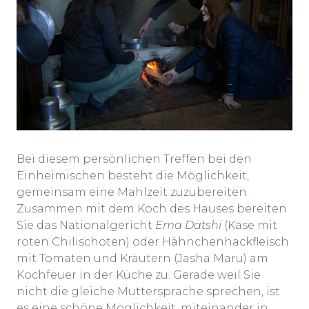
Bei diesem persönlichen Treffen bei den
Einheimischen besteht die Möglichkeit,
gemeinsam eine Mahlzeit zuzubereiten.
Zusammen mit dem Koch des Hauses bereiten
Sie das Nationalgericht
Ema Datshi
(Käse mit
roten Chilischoten) oder Hähnchenhackfleisch
mit Tomaten und Kräutern (Jasha Maru) am
Kochfeuer in der Küche zu. Gerade weil Sie
nicht die gleiche Muttersprache sprechen, ist
es eine schöne Möglichkeit, miteinander in