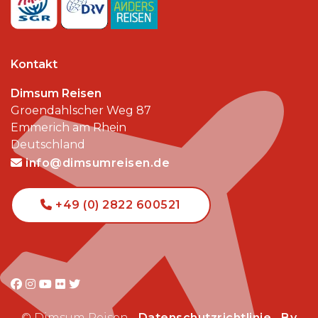
Kontakt
Dimsum Reisen
Groendahlscher Weg 87
Emmerich am Rhein
Deutschland
info@dimsumreisen.de
+49 (0) 2822 600521
© Dimsum Reisen -
Datenschutzrichtlinie
-
By