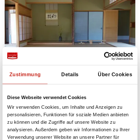
Nachhaltig reisen, wie machen wir das?
Zustimmung
Details
Über Cookies
Wir sind überzeugt, dass Reisen auf
verantwortungsvolle Weise einen positiven
Beitrag zu einer nachhaltigen Welt leistet.
Diese Webseite verwendet Cookies
Hier zeigen wir Ihnen, auf welche Weise wir
der Auswirkungen, die unsere Reisen auf die
Wir verwenden Cookies, um Inhalte und Anzeigen zu
soziale Struktur lokaler Gemeinschaften und
personalisieren, Funktionen für soziale Medien anbieten
die Ökologie unseres Planeten haben,
zu können und die Zugriffe auf unsere Website zu
Aufmerksamkeit schenken.
analysieren. Außerdem geben wir Informationen zu Ihrer
Verwendung unserer Website an unsere Partner für