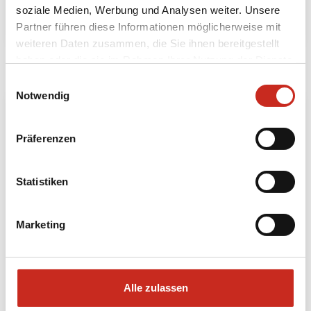
soziale Medien, Werbung und Analysen weiter. Unsere
Nachhaltig unterwegs
Partner führen diese Informationen möglicherweise mit
weiteren Daten zusammen, die Sie ihnen bereitgestellt
haben oder die sie im Rahmen Ihrer Nutzung der Dienste
gesammelt haben.
Einwilligungsauswahl
Notwendig
Präferenzen
Statistiken
Marketing
Unsere TOP-Reiseziele!
Diese Dimsum-Reiseziele werden derzeit am
Alle zulassen
meisten gebucht. Möchten Sie mehr
erfahren? Rufen Sie +49 28220600521 an oder