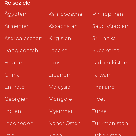
Reiseziele
Ägypten
Kambodscha
Philippinen
Armenien
Kasachstan
Saudi-Arabien
Aserbaidschan
Kirgisien
Sri Lanka
Bangladesch
Ladakh
Suedkorea
Bhutan
Laos
Tadschikistan
China
Libanon
Taiwan
Emirate
Malaysia
Thailand
Georgien
Mongolei
Tibet
Indien
Myanmar
Türkei
Indonesien
Naher Osten
Turkmenistan
Iran
Nepal
Usbekistan