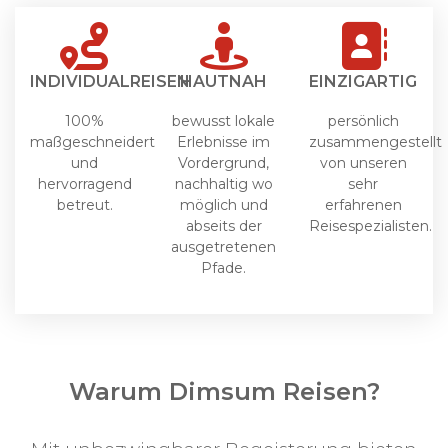
INDIVIDUALREISEN
HAUTNAH
EINZIGARTIG
100%
bewusst lokale
persönlich
maßgeschneidert
Erlebnisse im
zusammengestellt
und
Vordergrund,
von unseren
hervorragend
nachhaltig wo
sehr
betreut.
möglich und
erfahrenen
abseits der
Reisespezialisten.
ausgetretenen
Pfade.
Warum Dimsum Reisen?