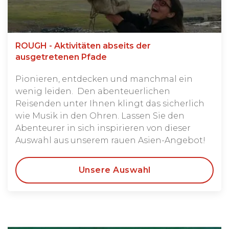
ROUGH - Aktivitäten abseits der
ausgetretenen Pfade
Pionieren
, entdecken und manchmal ein
wenig leiden. Den
abenteuerlichen
Reisenden
unter Ihnen klingt das sicherlich
wie Musik in den Ohren.
Lassen Sie den
Abenteurer in sich inspirieren von dieser
Auswahl aus unserem rauen Asien-Angebot!
Unsere Auswahl