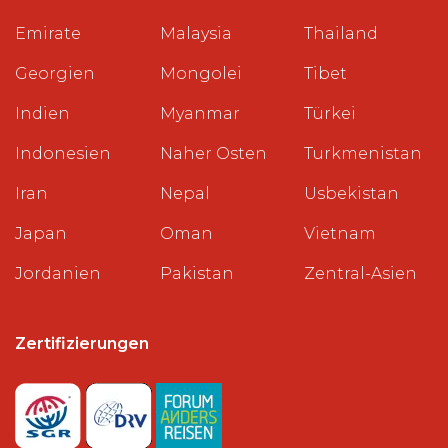
Emirate
Malaysia
Thailand
Georgien
Mongolei
Tibet
Indien
Myanmar
Türkei
Indonesien
Naher Osten
Turkmenistan
Iran
Nepal
Usbekistan
Japan
Oman
Vietnam
Jordanien
Pakistan
Zentral-Asien
Zertifizierungen