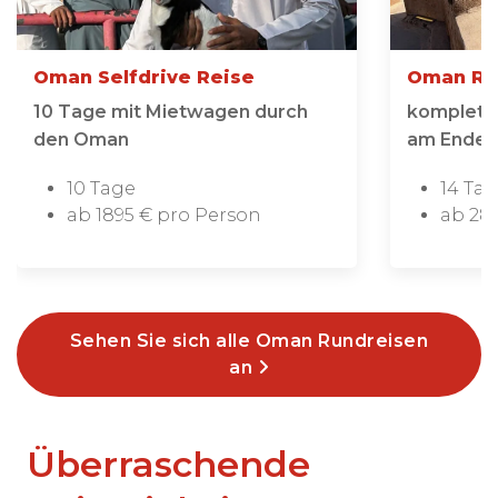
Oman Selfdrive Reise
Oman Re
10 Tage mit Mietwagen durch
komplette
den Oman
am Ende 
10 Tage
14 Ta
ab 1895 € pro Person
ab 28
Sehen Sie sich alle Oman Rundreisen
an
Überraschende