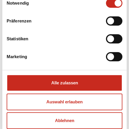
Notwendig
Wüstenlandschaften in
den Wahiba Sands
Präferenzen
Statistiken
Marketing
Alle zulassen
Auswahl erlauben
Ablehnen
Die Wahiba Sands sind eine enorme Masse aus