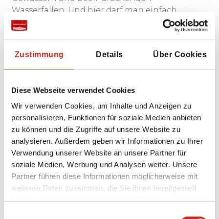
Wasserfällen. Und hier darf man einfach
schwimmen!
In den heißen Sommermonaten bieten die
Wadis den ultimativen Ort zur Entspannung
Zustimmung
Details
Über Cookies
und um Erfrischung im kristallklaren Wasser zu
suchen. Um ganz im omanischen Stil zu sein,
gehört natürlich ein gut vorbereitendes
Diese Webseite verwendet Cookies
Picknick unter den Dattelpalmen dazu.
Selbstverständlich könnten wir dies für Sie
Wir verwenden Cookies, um Inhalte und Anzeigen zu
arrangieren. Die meisten Wadis sind nur zu Fuß
personalisieren, Funktionen für soziale Medien anbieten
erreichbar; rechnen Sie mit herrlichen (aber
zu können und die Zugriffe auf unsere Website zu
manchmal anspruchsvollen) Wanderungen
analysieren. Außerdem geben wir Informationen zu Ihrer
entlang beeindruckender Felsformationen.
Verwendung unserer Website an unsere Partner für
Bitte beachten Sie, dass nicht in allen Tümpeln
soziale Medien, Werbung und Analysen weiter. Unsere
geschwommen werden darf; halten Sie sich
Partner führen diese Informationen möglicherweise mit
daher gut an die Regeln.
weiteren Daten zusammen, die Sie ihnen bereitgestellt
haben oder die sie im Rahmen Ihrer Nutzung der Dienste
gesammelt haben.
Einwilligungsauswahl