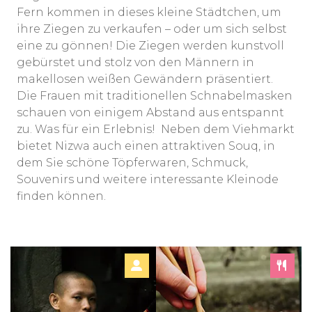
Fern kommen in dieses kleine Städtchen, um
ihre Ziegen zu verkaufen – oder um sich selbst
eine zu gönnen! Die Ziegen werden kunstvoll
gebürstet und stolz von den Männern in
makellosen weißen Gewändern präsentiert.
Die Frauen mit traditionellen Schnabelmasken
schauen von einigem Abstand aus entspannt
zu. Was für ein Erlebnis! Neben dem Viehmarkt
bietet Nizwa auch einen attraktiven Souq, in
dem Sie schöne Töpferwaren, Schmuck,
Souvenirs und weitere interessante Kleinode
finden können.