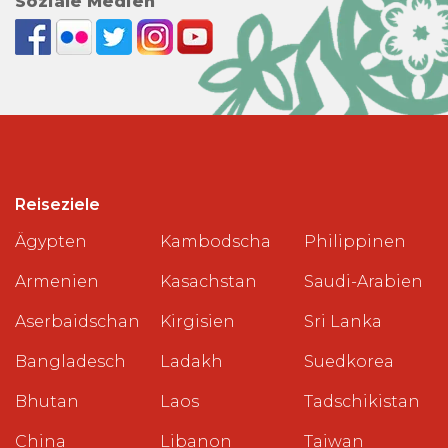
Soziale Medien
Reiseziele
Ägypten
Kambodscha
Philippinen
Armenien
Kasachstan
Saudi-Arabien
Aserbaidschan
Kirgisien
Sri Lanka
Bangladesch
Ladakh
Suedkorea
Bhutan
Laos
Tadschikistan
China
Libanon
Taiwan