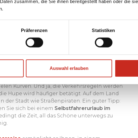
 Daten zusammen, die Sie ihnen bereitgestellt haben oder die s
och in den Bergen rund um die
Grenzregion von
n.
n mit einem erfahrenen Bergführer bezwingen
ehmen ausgedehnte Wanderungen durch
ler, kristallklare Bergseen und authentische
Präferenzen
Statistiken
ückversetzt fühlen.
 für Selbstfahrer
Auswahl erlauben
em
(Miet-)Auto
reisen. Die Straßen können
elen Kurven. Und ja, die Verkehrsregeln werden
e Hupe wird häufiger betätigt. Auf dem Land
der Stadt wie Straßenpiraten. Ein guter Tipp:
 Sie sich bei einem
Selbstfahrerurlaub im
dingt die Zeit, all das Schöne unterwegs zu
ig.