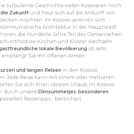
die turbulente Geschichte vielen Kosovaren noch
n die Zukunft
und freut sich auf die Ankunft von
decken möchten. Im Kosovo vereinen sich
e kommunistische Architektur in der Hauptstadt
t Prizren, die Hunderte Jahre Teil des Osmanischen
sch-orthodoxe Kirchen und Klöster wechseln
gastfreundliche lokale Bevölkerung
ist sehr
d empfängt Sie mit offenen Armen.
kurzen und langen Reisen
in den Kosovo
en. Jede Reise kann mit einem oder mehreren
ellen Sie sich Ihren idealen Urlaub im Kosovo
m durch unsere
Dimsummetjes
,
besonderen
peziellen Reisetipps - bereichert.