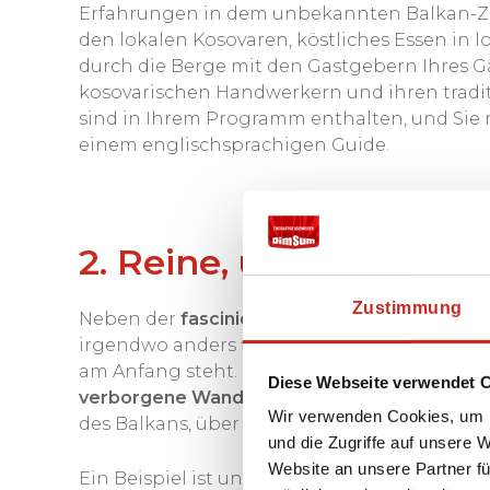
Erfahrungen in dem unbekannten Balkan-Zi
den lokalen Kosovaren, köstliches Essen in
durch die Berge mit den Gastgebern Ihres
kosovarischen Handwerkern und ihren tradi
sind in Ihrem Programm enthalten, und Sie 
einem englischsprachigen Guide.
2. Reine, unberührte 
Zustimmung
Neben der
fascinierenden Kulturgeschichte
h
irgendwo anders finden:
reine, unberührte 
am Anfang steht. Der
Wandermuffel
kann hie
Diese Webseite verwendet 
verborgene Wanderwege in den Bergen
mit 
Wir verwenden Cookies, um I
des Balkans, über
idyllische Täler und Bergse
und die Zugriffe auf unsere 
Website an unsere Partner fü
Ein Beispiel ist unsere
Balkan-Gipfel-Wande