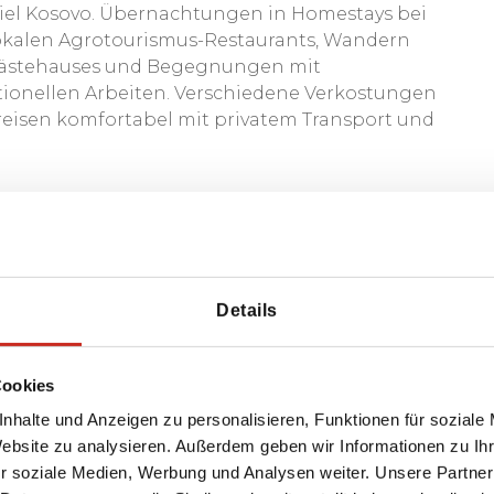
el Kosovo. Übernachtungen in Homestays bei
 lokalen Agrotourismus-Restaurants, Wandern
 Gästehauses und Begegnungen mit
tionellen Arbeiten. Verschiedene Verkostungen
reisen komfortabel mit privatem Transport und
Natur und unzählige Wande
Details
at das Land etwas zu bieten, das Sie kaum noch
Naturräume
, in denen der Tourismus noch ganz
r wirklich sein oder ihr Herz ausschütten:
Cookies
fantastischen Panoramablicken über die Gipfel
nhalte und Anzeigen zu personalisieren, Funktionen für soziale
en.
Website zu analysieren. Außerdem geben wir Informationen zu I
r soziale Medien, Werbung und Analysen weiter. Unsere Partner
rreise
:
Diese Route führt Sie zu einem der