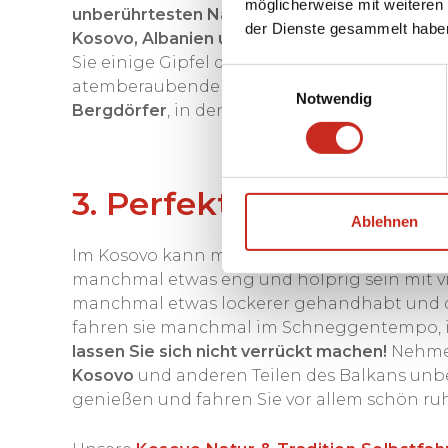
möglicherweise mit weiteren
unberührtesten Naturgebiete
des Balkans, h
der Dienste gesammelt habe
Kosovo, Albanien und Montenegro
. Zusamme
Sie einige Gipfel des Balkans und untern
Einwilligungsauswahl
atemberaubende Landschaften wie
grüne Tä
Notwendig
Bergdörfer
, in denen Sie sich in der Zeit zur
3. Perfekte Destination
Ablehnen
Im Kosovo kann man hervorragend mit ein
manchmal etwas eng und holprig sein mit vi
manchmal etwas lockerer gehandhabt und di
fahren sie manchmal im Schneggentempo, in 
lassen Sie sich nicht verrückt machen!
Nehmen
Kosovo
und anderen Teilen des Balkans unbe
genießen und fahren Sie vor allem schön ruh