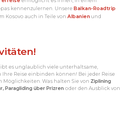
rerreise
ermöglicht es Ihnen, in einem
opas kennenzulernen. Unsere
Balkan-Roadtrip
m Kosovo auch in Teile von
Albanien
und
vitäten!
ibt es unglaublich viele unterhaltsame,
n Ihre Reise einbinden können! Bei jeder Reise
n Möglichkeiten. Was halten Sie von
Ziplining
ur,
Paragliding über Prizren
oder den Ausblick von