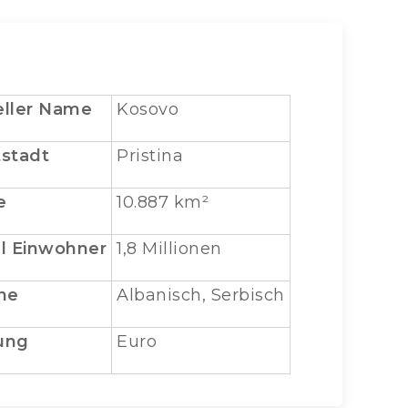
eller
Name
Kosovo
stadt
Pristina
e
10.887 km²
l Einwohner
1,8 Millionen
he
Albanisch, Serbisch
ung
Euro