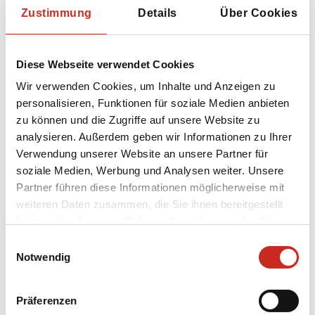
wird empfohlen, die Wanderung gemeinsam
Zustimmung
Details
Über Cookies
mit einem Guide zu unternehmen, der Ihnen
alles über die Route erzählen kann.
Diese Webseite verwendet Cookies
Stranderholung in Aqaba
Wir verwenden Cookies, um Inhalte und Anzeigen zu
personalisieren, Funktionen für soziale Medien anbieten
zu können und die Zugriffe auf unsere Website zu
analysieren. Außerdem geben wir Informationen zu Ihrer
Verwendung unserer Website an unsere Partner für
soziale Medien, Werbung und Analysen weiter. Unsere
Partner führen diese Informationen möglicherweise mit
weiteren Daten zusammen, die Sie ihnen bereitgestellt
haben oder die sie im Rahmen Ihrer Nutzung der Dienste
gesammelt haben.
Einwilligungsauswahl
Notwendig
Präferenzen