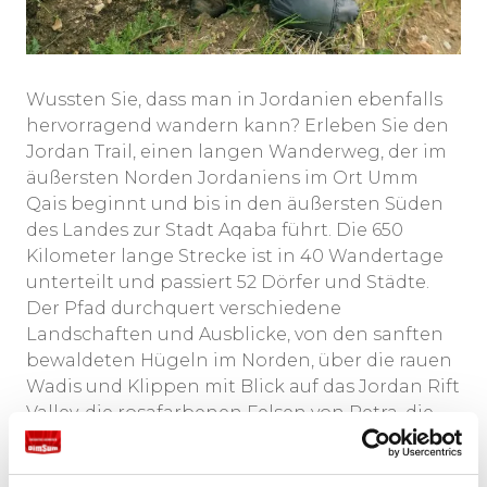
Wussten Sie, dass man in Jordanien ebenfalls
hervorragend wandern kann? Erleben Sie den
Jordan Trail, einen langen Wanderweg, der im
äußersten Norden Jordaniens im Ort Umm
Qais beginnt und bis in den äußersten Süden
des Landes zur Stadt Aqaba führt. Die 650
Kilometer lange Strecke ist in 40 Wandertage
unterteilt und passiert 52 Dörfer und Städte.
Der Pfad durchquert verschiedene
Landschaften und Ausblicke, von den sanften
bewaldeten Hügeln im Norden, über die rauen
Wadis und Klippen mit Blick auf das Jordan Rift
Valley, die rosafarbenen Felsen von Petra, die
dramatischen Dünen von Wadi Rum bis hin
zum kristallklaren Wasser des Roten Meeres. Es