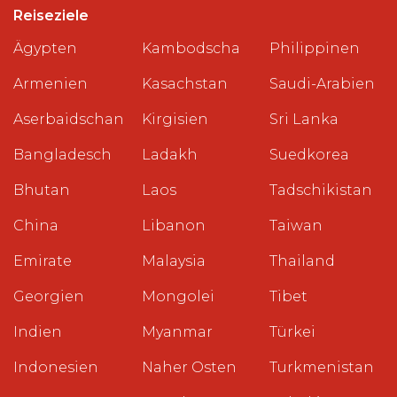
Reiseziele
Ägypten
Kambodscha
Philippinen
Armenien
Kasachstan
Saudi-Arabien
Aserbaidschan
Kirgisien
Sri Lanka
Bangladesch
Ladakh
Suedkorea
Bhutan
Laos
Tadschikistan
China
Libanon
Taiwan
Emirate
Malaysia
Thailand
Georgien
Mongolei
Tibet
Indien
Myanmar
Türkei
Indonesien
Naher Osten
Turkmenistan